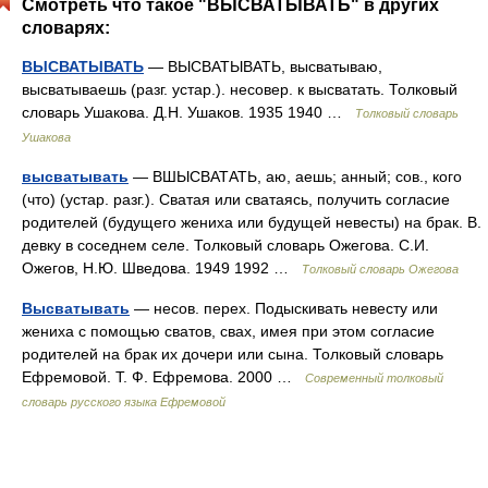
Смотреть что такое "ВЫСВАТЫВАТЬ" в других
словарях:
ВЫСВАТЫВАТЬ
— ВЫСВАТЫВАТЬ, высватываю,
высватываешь (разг. устар.). несовер. к высватать. Толковый
словарь Ушакова. Д.Н. Ушаков. 1935 1940 …
Толковый словарь
Ушакова
высватывать
— ВШЫСВАТАТЬ, аю, аешь; анный; сов., кого
(что) (устар. разг.). Сватая или сватаясь, получить согласие
родителей (будущего жениха или будущей невесты) на брак. В.
девку в соседнем селе. Толковый словарь Ожегова. С.И.
Ожегов, Н.Ю. Шведова. 1949 1992 …
Толковый словарь Ожегова
Высватывать
— несов. перех. Подыскивать невесту или
жениха с помощью сватов, свах, имея при этом согласие
родителей на брак их дочери или сына. Толковый словарь
Ефремовой. Т. Ф. Ефремова. 2000 …
Современный толковый
словарь русского языка Ефремовой