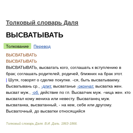
Толковый словарь Даля
ВЫСВАТЫВАТЬ
Толкование
Перевод
ВЫСВАТЫВАТЬ
ВЫСВАТЫВАТЬ
ВЫСВАТЫВАТЬ, высватать кого, соглашать к вступлению в
брак; соглашать родителей, родичей, ближних на брак этот.
|
Шутя, говорят о сделке покупке. -ся, быть высватываему.
Высватывань ср.,
·длит.
высватанье
·окончат.
высватка жен.
высват муж.,
·об.
действие по гл. Высватчик муж. -чица жен. кто
высватал кому жениха или невесту. Высватанец муж.
высватанка, высватанный, - на кем, себе или другому.
Высваточный, до высватки относящийся
Толковый словарь Даля
.
В.И. Даль.
1863-1866
.