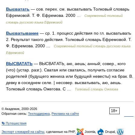
Высватать
— сов. перех. см. высватывать Толковый словарь
Ефремовой. Т. Ф. Ефремова. 2000 …
Современный толковый
словарь русского языка Ефремовой
Высватывание
— ср. 1. процесс действия по гл. высватывать
2. Результат такого действия. Толковый словарь Ефремовой. Т.
Ф. Ефремова. 2000 …
Современный толковый словарь русского языка
Ефремовой
ВЫСВАТАТЬ
— ВЫСВАТАТЬ, аю, аешь; анный; совер., кого
(что) (устар. разг.). Сватая или сватаясь, получить согласие
родителей (будущего жениха или будущей невесты) на брак. В.
девку в соседнем селе. | несовер. высватывать, аю, аешь.
Толковый словарь Ожегова. С …
Толковый словарь Ожегова
© Академик, 2000-2026
18+
Обратная связь:
Техподдержка
,
Реклама на сайте
👣 Путешествия
Экспорт словарей на сайты
, сделанные на PHP,
Joomla,
Drupal,