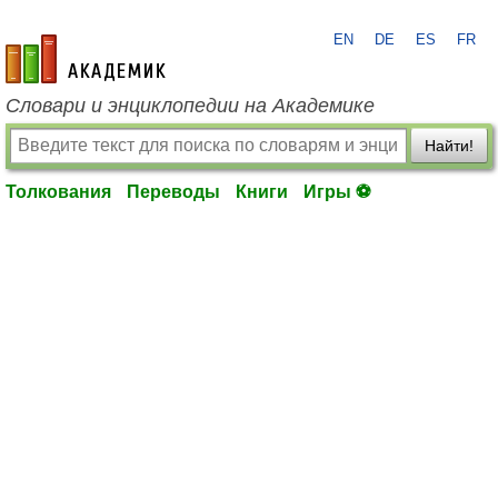
EN
DE
ES
FR
academic.ru
Словари и энциклопедии на Академике
Найти!
Толкования
Переводы
Книги
Игры ⚽