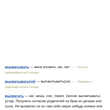
высватывать
— высв атывать, аю, ает …
Русский
орфографический словарь
высватывать(ся)
— вы/сват/ыва/ть(ся) …
Морфемно-
орфографический словарь
вы́сватать
— аю, аешь; сов., перех. (несов. высватывать).
устар. Получить согласие родителей на брак их дочери или
сына. Не высватал ли он там себе какую нибудь княжну или