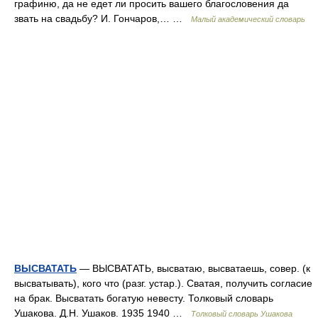
графиню, да не едет ли просить вашего благословения да
звать на свадьбу? И. Гончаров,… …
Малый академический словарь
ВЫСВАТАТЬ
— ВЫСВАТАТЬ, высватаю, высватаешь, совер. (к
высватывать), кого что (разг. устар.). Сватая, получить согласие
на брак. Высватать богатую невесту. Толковый словарь
Ушакова. Д.Н. Ушаков. 1935 1940 …
Толковый словарь Ушакова