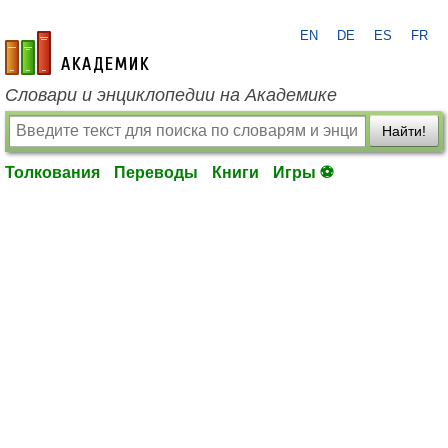
EN
DE
ES
FR
academic.ru
Словари и энциклопедии на Академике
Найти!
Толкования
Переводы
Книги
Игры ⚽