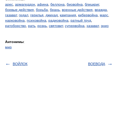
арес
,
армагеддон
,
афина
,
беллона
,
биовойна
,
блицкриг
,
боевые действия
,
борьба
,
брань
,
военные действия
,
вражда
,
газават
,
гедал
,
герилья
,
джихад
,
кампания
,
кибервойна
,
марс
,
нарковойна
,
психовойна
,
радиовойна
,
ратный труд
,
ратоборство
,
рать
,
рознь
,
святовит
,
супервойна
,
хазават
,
энио
Антонимы
:
мир
ВОЙЛОК
ВОЕВОДА