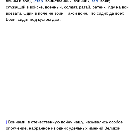
воины и вои),
·стар.
воинственник, воинник,
зап.
вояк;
служащий в войске, военный, солдат, ратай, ратник. Иду на вои
воевати. Один в поле не воин. Такой воин, что сидит, да воет.
Воин: сидит под кустом дает.
|
Воинами, в отечественную войну нашу, назывались особое
ополчение, набранное из одних удельных имений Великой