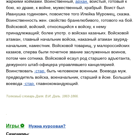
жаркими коймами. Воинственный,
архан.
воистый, готовый к
бою, ко драке, к войне, мужественный, храбрый. Воист был
Иванушка годинович, повоистее того Илейка Муромец, сказка.
Воинственность жен. свойство бранелюбивого, готового на бой.
Войсковой, войский, относящийся к войску, к нему
принадлежащий; более употр. о войсках казачьих. Войсковой
атаман, главный начальник войска, наказный атаман зауряд-
начальник, наместник. Войсковой товарищ, у малороссийских
казаков, сперва были почетное звание заслуженных воинов,
потом чин сотника. Войсковой есаул род старшего адъютанта,
дежурного штаб-офицера управлявшего канцелярией.
Воинствовать
·стар.
быть человеком военным. Воевода муж.
предводитель войска, военачальник, старший в йске. Большой
воевода
·стар.
главнокомандующий.
Толковый словарь Даля
.
В.И. Даль.
1863-1866
.
.
Игры ⚽
Нужна курсовая?
Синонимы
: