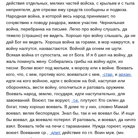
действия отдельных, мелких частей войска, с крыльев и с тыла
неприятеля, для отрезки ему средств сообщены и подвоза.
Народная война, в которой весь народ принимает, по
сочувствию к поводу раздора, живое участие. Чернильная
война, перебранка на письме. Легко про войну слушать, да
тяжело (страшно) ее видеть. Хорошо про войну слышать, да не
дай Бог ее видеть. Хороша война за горами, в мор намрутся, в
войну налгутся, нахвастаются. Войной да огнем не шути.
Всякая война от супостата, не от Бога. И я б шел на войну, да
жаль покинуть жену. Собирались грибы на войну идти, из
песни. Волки воют под жильем, к морозу или к войне. Воевать
кого, что, с кем, противу кого; воеваться с кем,
·стар.
и
архан.
идти на кого войною, идти с войском на бой, наступая или
обороняясь, вести войну, ополчиться и ратовать оружием.
Воевать народ, землю, государя, идти наступательно, для
завоеваний. Воюют, так воруют,
·т.е.
плутуют. Кто силен да
богат, тому хорошо воевать. В доме то у них, словно Мамай
воевал, велик беспорядок. Знал бы, так и не воевал бы. И еще
бы воевал, да воевало потерял. И ратоваль, и воевал, да ничто
взял. Воевать тебе на печи с тараканами. Нужда горюет, нужда
воюет. Воевание ср.,
·длит.
действие по гл. Воин муж. (мн.