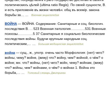
политическихъ цѣлей (ultima ratio Regis). По своей сущности, В.
и есть приложеніе въ жизни человѣч. общ въ всемір. закона
борьбы за… …
Военная энциклопедия
ВОЙНА
— ВОЙНА. Содержание: Санитарные и соц. биологич.
последствия В. . . 523 Военная патология...............531 Военные
психозы................5 37 Санитарные я социально биологические
последствия войны. Будучи крупным народным соц.
политическим,… …
Большая медицинская энциклопедия
война
— сущ., ж., употр. очень часто Морфология: (нет) чего?
войны, чему? войне, (вижу) что? войну, чем? войной, о чём? о
войне; мн. что? войны, (нет) чего? войн, чему? войнам, (вижу)
что? войны, чем? войнами, о чём? о войнах 1. Война это
борьба,… …
Толковый словарь Дмитриева