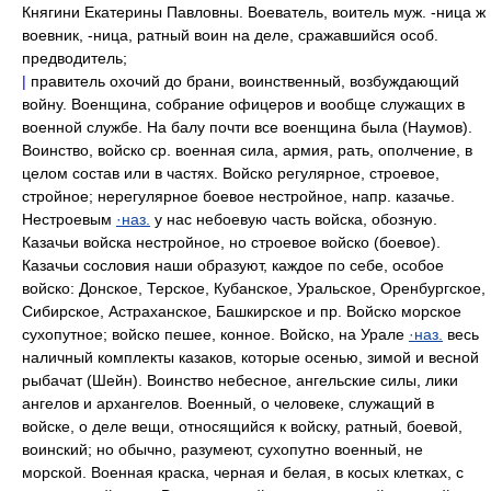
Княгини Екатерины Павловны. Воеватель, воитель муж. -ница ж
воевник, -ница, ратный воин на деле, сражавшийся особ.
предводитель;
|
правитель охочий до брани, воинственный, возбуждающий
войну. Военщина, собрание офицеров и вообще служащих в
военной службе. На балу почти все военщина была (Наумов).
Воинство, войско ср. военная сила, армия, рать, ополчение, в
целом состав или в частях. Войско регулярное, строевое,
стройное; нерегулярное боевое нестройное, напр. казачье.
Нестроевым
·наз.
у нас небоевую часть войска, обозную.
Казачьи войска нестройное, но строевое войско (боевое).
Казачьи сословия наши образуют, каждое по себе, особое
войско: Донское, Терское, Кубанское, Уральское, Оренбургское,
Сибирское, Астраханское, Башкирское и пр. Войско морское
сухопутное; войско пешее, конное. Войско, на Урале
·наз.
весь
наличный комплекты казаков, которые осенью, зимой и весной
рыбачат (Шейн). Воинство небесное, ангельские силы, лики
ангелов и архангелов. Военный, о человеке, служащий в
войске, о деле вещи, относящийся к войску, ратный, боевой,
воинский; но обычно, разумеют, сухопутно военный, не
морской. Военная краска, черная и белая, в косых клетках, с