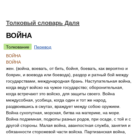
Толковый словарь Даля
ВОЙНА
Толкование
Перевод
ВОЙНА
ВОЙНА
жен. (война, воевать, от бить, бойня, боевать, как вероятно и
боярин, и воевода или боевода), раздор и ратный бой между
государствами, международная брань. Наступательная война,
когда ведут войско на чужое государство; оборонительная,
когда встречают это войско, для защиты своего. Война
междусобная, усобица, когда один и тот же народ,
раздвоившись в смутах, враждует между собою оружием.
Война сухопутная, морская, битва на материке, на море.
Война подземная, подкопы разных родов, при осаде, с той и с
другой стороны. Малая война, аванпостная служба, занятия и
обязанности сторожевой части войска. Партизанская война,