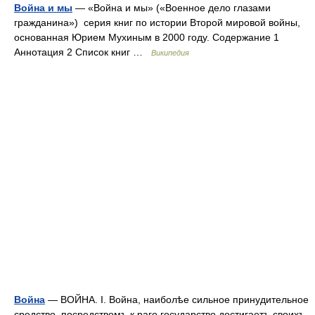
Война и мы
— «Война и мы» («Военное дело глазами
гражданина») серия книг по истории Второй мировой войны,
основанная Юрием Мухиным в 2000 году. Содержание 1
Аннотация 2 Список книг …
Википедия
Война
— ВОЙНА. I. Война, наиболѣе сильное принудительное
средство, посредствомъ к раго государство достигаетъ своихъ