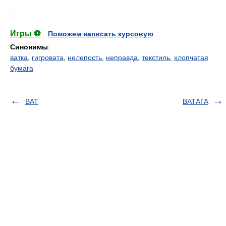
.
Игры ⚽
Поможем написать курсовую
Синонимы
:
ватка
,
гигровата
,
нелепость
,
неправда
,
текстиль
,
хлопчатая
бумага
ВАТ
ВАТАГА