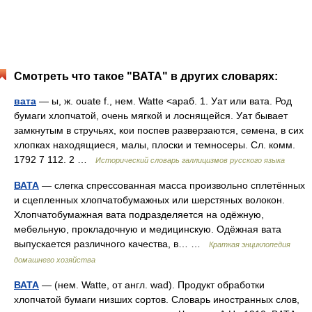
Смотреть что такое "ВАТА" в других словарях:
вата
— ы, ж. ouate f., нем. Watte <араб. 1. Уат или вата. Род
бумаги хлопчатой, очень мягкой и лоснящейся. Уат бывает
замкнутым в стручьях, кои поспев разверзаются, семена, в сих
хлопках находящиеся, малы, плоски и темносеры. Сл. комм.
1792 7 112. 2 …
Исторический словарь галлицизмов русского языка
ВАТА
— слегка спрессованная масса произвольно сплетённых
и сцепленных хлопчатобумажных или шерстяных волокон.
Хлопчатобумажная вата подразделяется на одёжную,
мебельную, прокладочную и медицинскую. Одёжная вата
выпускается различного качества, в… …
Краткая энциклопедия
домашнего хозяйства
ВАТА
— (нем. Watte, от англ. wad). Продукт обработки
хлопчатой бумаги низших сортов. Словарь иностранных слов,