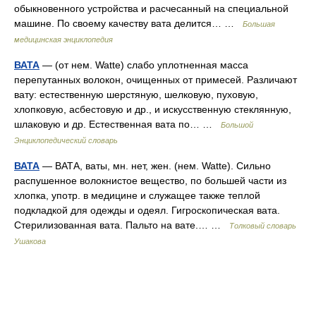
обыкновенного устройства и расчесанный на специальной
машине. По своему качеству вата делится… …
Большая
медицинская энциклопедия
ВАТА
— (от нем. Watte) слабо уплотненная масса
перепутанных волокон, очищенных от примесей. Различают
вату: естественную шерстяную, шелковую, пуховую,
хлопковую, асбестовую и др., и искусственную стеклянную,
шлаковую и др. Естественная вата по… …
Большой
Энциклопедический словарь
ВАТА
— ВАТА, ваты, мн. нет, жен. (нем. Watte). Сильно
распушенное волокнистое вещество, по большей части из
хлопка, употр. в медицине и служащее также теплой
подкладкой для одежды и одеял. Гигроскопическая вата.
Стерилизованная вата. Пальто на вате.… …
Толковый словарь
Ушакова