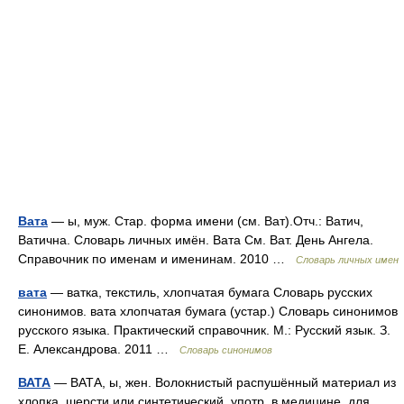
Вата
— ы, муж. Стар. форма имени (см. Ват).Отч.: Ватич,
Ватична. Словарь личных имён. Вата См. Ват. День Ангела.
Справочник по именам и именинам. 2010 …
Словарь личных имен
вата
— ватка, текстиль, хлопчатая бумага Словарь русских
синонимов. вата хлопчатая бумага (устар.) Словарь синонимов
русского языка. Практический справочник. М.: Русский язык. З.
Е. Александрова. 2011 …
Словарь синонимов
ВАТА
— ВАТА, ы, жен. Волокнистый распушённый материал из
хлопка, шерсти или синтетический, употр. в медицине, для