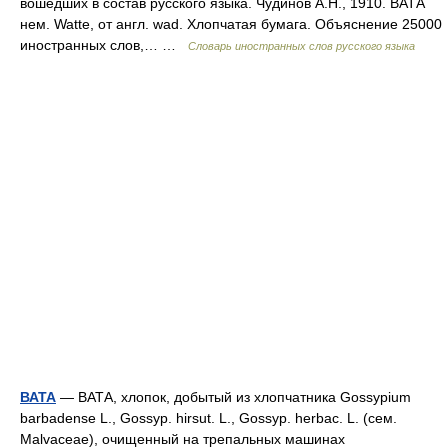
вошедших в состав русского языка. Чудинов А.Н., 1910. ВАТА
нем. Watte, от англ. wad. Хлопчатая бумага. Объяснение 25000
иностранных слов,… …
Словарь иностранных слов русского языка
ВАТА
— ВАТА, хлопок, добытый из хлопчатника Gossypium
barbadense L., Gossyp. hirsut. L., Gossyp. herbac. L. (сем.
Malvaceae), очищенный на трепальных машинах