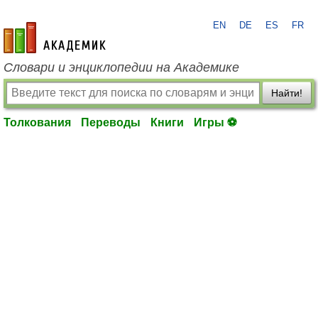
EN
DE
ES
FR
academic.ru
Словари и энциклопедии на Академике
Найти!
Толкования
Переводы
Книги
Игры ⚽