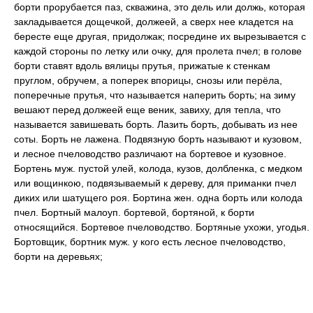
борти прорубается паз, скважина, это дель или должь, которая
закладывается дощечкой, должеей, а сверх нее кладется на
бересте еще другая, придолжак; посредине их вырезывается с
каждой стороны по летку или очку, для пролета пчел; в голове
борти ставят вдоль вялицы прутья, прижатые к стенкам
пруглом, обручем, а поперек впорицы, снозы или перёла,
поперечные прутья, что называется наперить борть; на зиму
вешают перед должеей еще веник, завиху, для тепла, что
называется завишевать борть. Лазить борть, добывать из нее
соты. Борть не лажена. Подвязную борть называют и кузовом,
и лесное пчеловодство различают на бортевое и кузовное.
Бортень муж. пустой улей, колода, кузов, долбленка, с медком
или вощинкою, подвязываемый к дереву, для приманки пчел
диких или шатущего роя. Бортина жен. одна борть или колода
пчел. Бортный малоуп. бортевой, бортяной, к борти
относящийся. Бортевое пчеловодство. Бортяные ухожи, угодья.
Бортовщик, бортник муж. у кого есть лесное пчеловодство,
борти на деревьях;