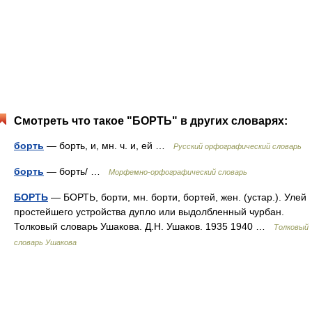
Смотреть что такое "БОРТЬ" в других словарях:
борть
— борть, и, мн. ч. и, ей …
Русский орфографический словарь
борть
— борть/ …
Морфемно-орфографический словарь
БОРТЬ
— БОРТЬ, борти, мн. борти, бортей, жен. (устар.). Улей
простейшего устройства дупло или выдолбленный чурбан.
Толковый словарь Ушакова. Д.Н. Ушаков. 1935 1940 …
Толковый
словарь Ушакова