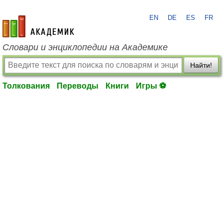
EN
DE
ES
FR
academic.ru
Словари и энциклопедии на Академике
Найти!
Толкования
Переводы
Книги
Игры ⚽