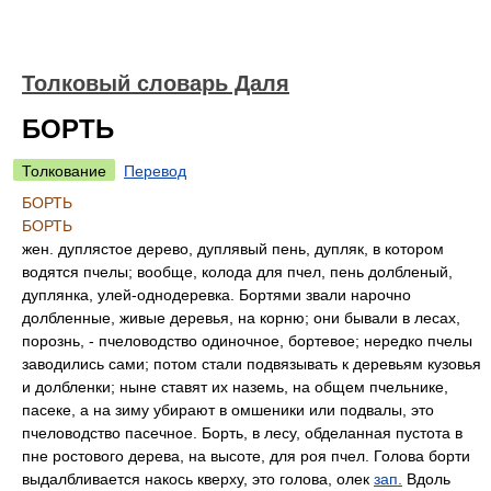
Толковый словарь Даля
БОРТЬ
Толкование
Перевод
БОРТЬ
БОРТЬ
жен. дуплястое дерево, дуплявый пень, дупляк, в котором
водятся пчелы; вообще, колода для пчел, пень долбленый,
дуплянка, улей-однодеревка. Бортями звали нарочно
долбленные, живые деревья, на корню; они бывали в лесах,
порознь, - пчеловодство одиночное, бортевое; нередко пчелы
заводились сами; потом стали подвязывать к деревьям кузовья
и долбленки; ныне ставят их наземь, на общем пчельнике,
пасеке, а на зиму убирают в омшеники или подвалы, это
пчеловодство пасечное. Борть, в лесу, обделанная пустота в
пне ростового дерева, на высоте, для роя пчел. Голова борти
выдалбливается накось кверху, это голова, олек
зап.
Вдоль