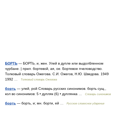
БОРТЬ
— БОРТЬ, и, жен. Улей в дупле или выдолбленном
чурбане. | прил. бортевой, ая, ое. Бортевое пчеловодство.
Толковый словарь Ожегова. С.И. Ожегов, Н.Ю. Шведова. 1949
1992 …
Толковый словарь Ожегова
борть
— улей, рой Словарь русских синонимов. борть сущ.,
кол во синонимов: 5 • дупляк (6) • дуплянка …
Словарь синонимов
борть
— борть, и; мн. борти, ей …
Русское словесное ударение