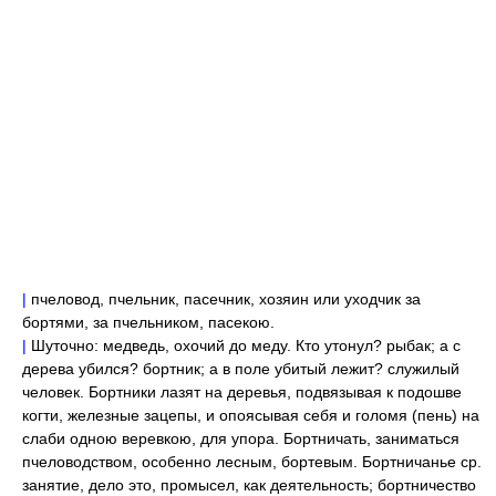
|
пчеловод, пчельник, пасечник, хозяин или уходчик за
бортями, за пчельником, пасекою.
|
Шуточно: медведь, охочий до меду. Кто утонул? рыбак; а с
дерева убился? бортник; а в поле убитый лежит? служилый
человек. Бортники лазят на деревья, подвязывая к подошве
когти, железные зацепы, и опоясывая себя и голомя (пень) на
слаби одною веревкою, для упора. Бортничать, заниматься
пчеловодством, особенно лесным, бортевым. Бортничанье ср.
занятие, дело это, промысел, как деятельность; бортничество