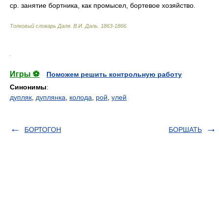
ср. занятие бортника, как промысел, бортевое хозяйство.
Толковый словарь Даля
.
В.И. Даль.
1863-1866
.
.
Игры ⚽
Поможем решить контрольную работу
Синонимы
:
дупляк
,
дуплянка
,
колода
,
рой
,
улей
БОРТОГОН
БОРШАТЬ