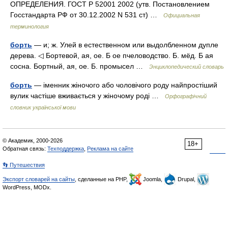
ОПРЕДЕЛЕНИЯ. ГОСТ Р 52001 2002 (утв. Постановлением
Госстандарта РФ от 30.12.2002 N 531 ст) …
Официальная
терминология
борть
— и; ж. Улей в естественном или выдолбленном дупле
дерева. ◁ Бортевой, ая, ое. Б ое пчеловодство. Б. мёд. Б ая
сосна. Бортный, ая, ое. Б. промысел …
Энциклопедический словарь
борть
— іменник жіночого або чоловічого роду найпростіший
вулик частіше вживається у жіночому роді …
Орфографічний
словник української мови
© Академик, 2000-2026
18+
Обратная связь:
Техподдержка
,
Реклама на сайте
👣 Путешествия
Экспорт словарей на сайты
, сделанные на PHP,
Joomla,
Drupal,
WordPress, MODx.