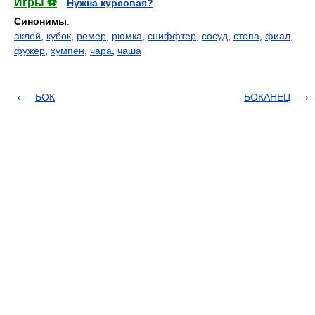
Игры ⚽
Нужна курсовая?
Синонимы
:
аклей
,
кубок
,
ремер
,
рюмка
,
сниффтер
,
сосуд
,
стопа
,
фиал
,
фужер
,
хумпен
,
чара
,
чаша
БОК
БОКАНЕЦ