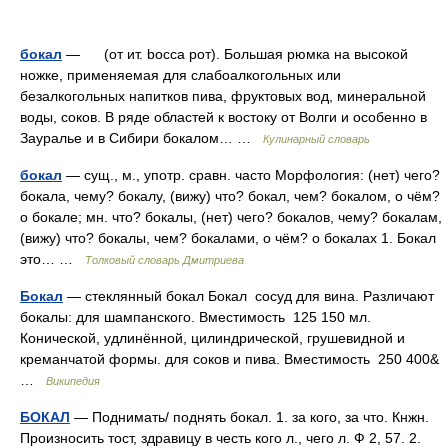
бокал
— (от ит. bocca рот). Большая рюмка на высокой
ножке, применяемая для слабоалкогольных или
безалкогольных напитков пива, фруктовых вод, минеральной
воды, соков. В ряде областей к востоку от Волги и особенно в
Зауралье и в Сибири бокалом… …
Кулинарный словарь
бокал
— сущ., м., употр. сравн. часто Морфология: (нет) чего?
бокала, чему? бокалу, (вижу) что? бокал, чем? бокалом, о чём?
о бокале; мн. что? бокалы, (нет) чего? бокалов, чему? бокалам,
(вижу) что? бокалы, чем? бокалами, о чём? о бокалах 1. Бокал
это… …
Толковый словарь Дмитриева
Бокал
— стеклянный бокал Бокал сосуд для вина. Различают
бокалы: для шампанского. Вместимость 125 150 мл.
Конической, удлинённой, цилиндрической, грушевидной и
креманчатой формы. для соков и пива. Вместимость 250 400&
…
Википедия
БОКАЛ
— Поднимать/ поднять бокал. 1. за кого, за что. Кнжн.
Произносить тост, здравицу в честь кого л., чего л. Ф 2, 57. 2.