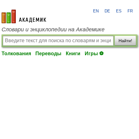
EN
DE
ES
FR
academic.ru
Словари и энциклопедии на Академике
Найти!
Толкования
Переводы
Книги
Игры ⚽