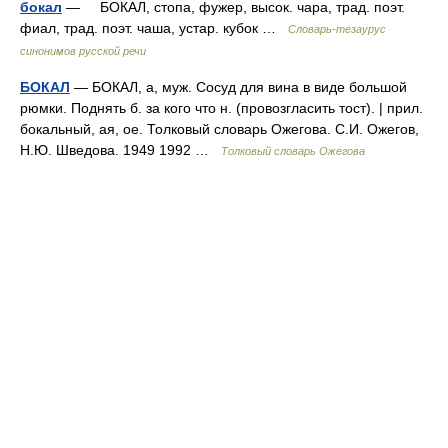
бокал
— БОКАЛ, стопа, фужер, высок. чара, трад. поэт.
фиал, трад. поэт. чаша, устар. кубок …
Словарь-тезаурус
синонимов русской речи
БОКАЛ
— БОКАЛ, а, муж. Сосуд для вина в виде большой
рюмки. Поднять б. за кого что н. (провозгласить тост). | прил.
бокальный, ая, ое. Толковый словарь Ожегова. С.И. Ожегов,
Н.Ю. Шведова. 1949 1992 …
Толковый словарь Ожегова