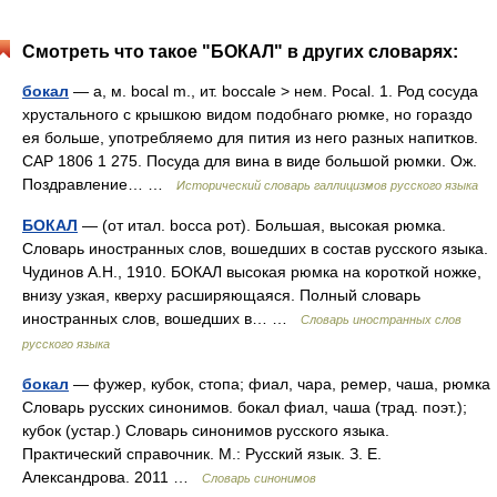
Смотреть что такое "БОКАЛ" в других словарях:
бокал
— а, м. bocal m., ит. boccale > нем. Pocal. 1. Род сосуда
хрустального с крышкою видом подобнаго рюмке, но гораздо
ея больше, употребляемо для пития из него разных напитков.
САР 1806 1 275. Посуда для вина в виде большой рюмки. Ож.
Поздравление… …
Исторический словарь галлицизмов русского языка
БОКАЛ
— (от итал. bocca рот). Большая, высокая рюмка.
Словарь иностранных слов, вошедших в состав русского языка.
Чудинов А.Н., 1910. БОКАЛ высокая рюмка на короткой ножке,
внизу узкая, кверху расширяющаяся. Полный словарь
иностранных слов, вошедших в… …
Словарь иностранных слов
русского языка
бокал
— фужер, кубок, стопа; фиал, чара, ремер, чаша, рюмка
Словарь русских синонимов. бокал фиал, чаша (трад. поэт.);
кубок (устар.) Словарь синонимов русского языка.
Практический справочник. М.: Русский язык. З. Е.
Александрова. 2011 …
Словарь синонимов