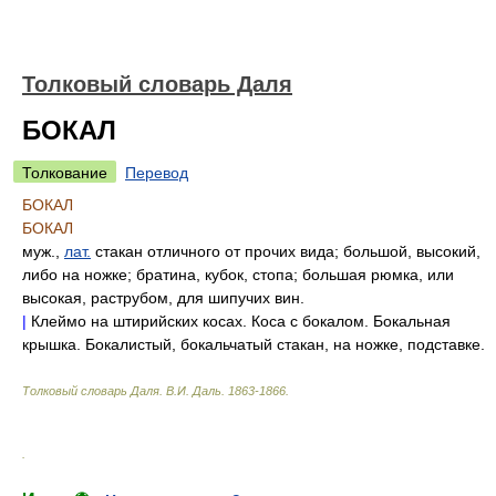
Толковый словарь Даля
БОКАЛ
Толкование
Перевод
БОКАЛ
БОКАЛ
муж.,
лат.
стакан отличного от прочих вида; большой, высокий,
либо на ножке; братина, кубок, стопа; большая рюмка, или
высокая, раструбом, для шипучих вин.
|
Клеймо на штирийских косах. Коса с бокалом. Бокальная
крышка. Бокалистый, бокальчатый стакан, на ножке, подставке.
Толковый словарь Даля
.
В.И. Даль.
1863-1866
.
.