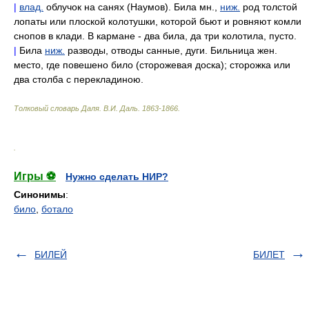
|
влад.
облучок на санях (Наумов). Била мн.,
ниж.
род толстой
лопаты или плоской колотушки, которой бьют и ровняют комли
снопов в клади. В кармане - два била, да три колотила, пусто.
|
Била
ниж.
разводы, отводы санные, дуги. Бильница жен.
место, где повешено било (сторожевая доска); сторожка или
два столба с перекладиною.
Толковый словарь Даля
.
В.И. Даль.
1863-1866
.
.
Игры ⚽
Нужно сделать НИР?
Синонимы
:
било
,
ботало
БИЛЕЙ
БИЛЕТ