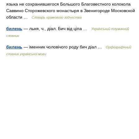
языка не сохранившегося Большого Благовестного колокола
Саввино Сторожевского монастыря в Звенигороде Московской
области …
Словарь храмового зодчества
билень
— льня, ч., діал. Бич від ціпа …
Український тлумачний
словник
билень
— іменник чоловічого роду бич діал …
Орфографічний
словник української мови