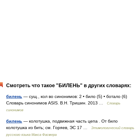
Смотреть что такое "БИЛЕНЬ" в других словарях:
билень
— сущ., кол во синонимов: 2 • било (5) • ботало (6)
Словарь синонимов ASIS. В.Н. Тришин. 2013 …
Словарь
синонимов
билень
— колотушка, подвижная часть цепа . От било
колотушка из бить; см. Горяев, ЭС 17 …
Этимологический словарь
русского языка Макса Фасмера