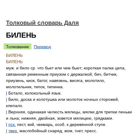
Толковый словарь Даля
БИЛЕНЬ
Толкование
Перевод
БИЛЕНЬ
БИЛЕНЬ
муж. и било ср. что бьет или чем бьют; короткая палка цепа,
связанная ременным приузом с держалкой; бич, битчик,
приузень, киок, батог, навязень, висяга, молотило,
молотильник, типок, типинка.
|
Ботало, колокольный язык.
|
Било, доска и колотушка или молоток ночных сторожей,
клепало.
|
Верхняя, одинакая челюсть мялицы, мялки для трепки пеньки
и льна; нижняя, двойная, зовется мялицею, грядками.
|
пск.
пест, кий, чекмарь, особ. к деревянной ступе.
|
твер.
маслобойный снаряд, жом, гнет, пресс.