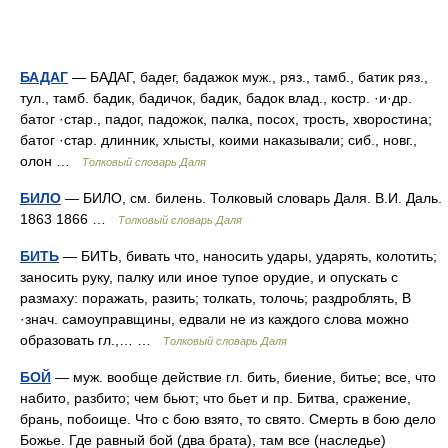
БАДАГ
— БАДАГ, бадег, бадажок муж., ряз., тамб., батик ряз.,
тул., тамб. бадик, бадичок, бадик, бадок влад., костр. ·и·др.
батог ·стар., падог, падожок, палка, посох, трость, хворостина;
батог ·стар. длинник, хлысты, коими наказывали; сиб., новг.,
олон …
Толковый словарь Даля
БИЛО
— БИЛО, см. билень. Толковый словарь Даля. В.И. Даль.
1863 1866 …
Толковый словарь Даля
БИТЬ
— БИТЬ, бивать что, наносить удары, ударять, колотить;
заносить руку, палку или иное тупое орудие, и опускать с
размаху: поражать, разить; толкать, толочь; раздроблять, В
·знач. самоуправщины, едвали не из каждого слова можно
образовать гл.,… …
Толковый словарь Даля
БОЙ
— муж. вообще действие гл. бить, биение, битье; все, что
набито, разбито; чем бьют; что бьет и пр. Битва, сражение,
брань, побоище. Что с бою взято, то свято. Смерть в бою дело
Божье. Где равный бой (два брата), там все (наследье)