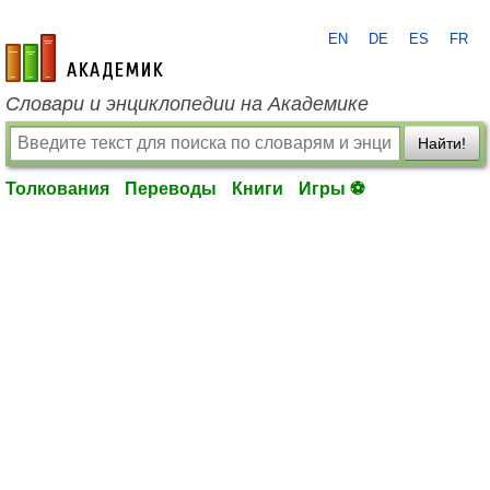
EN
DE
ES
FR
academic.ru
Словари и энциклопедии на Академике
Найти!
Толкования
Переводы
Книги
Игры ⚽