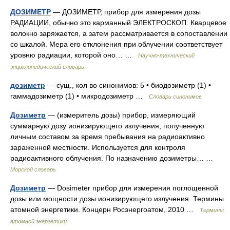
ДОЗИМЕТР
— ДОЗИМЕТР, прибор для измерения дозы
РАДИАЦИИ, обычно это карманный ЭЛЕКТРОСКОП. Кварцевое
волокно заряжается, а затем рассматривается в сопоставлении
со шкалой. Мера его отклонения при облучении соответствует
уровню радиации, которой оно… …
Научно-технический
энциклопедический словарь
дозиметр
— сущ., кол во синонимов: 5 • биодозиметр (1) •
гаммадозиметр (1) • микродозиметр …
Словарь синонимов
Дозиметр
— (измеритель дозы) прибор, измеряющий
суммарную дозу ионизирующего излучения, полученную
личным составом за время пребывания на радиоактивно
зараженной местности. Используется для контроля
радиоактивного облучения. По назначению дозиметры… …
Морской словарь
Дозиметр
— Dosimeter прибор для измерения поглощенной
дозы или мощности дозы ионизирующего излучения. Термины
атомной энергетики. Концерн Росэнергоатом, 2010 …
Термины
атомной энергетики