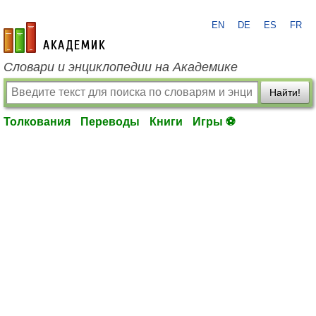
EN
DE
ES
FR
academic.ru
Словари и энциклопедии на Академике
Найти!
Толкования
Переводы
Книги
Игры ⚽