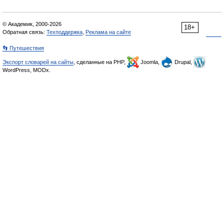
© Академик, 2000-2026
18+
Обратная связь:
Техподдержка
,
Реклама на сайте
👣 Путешествия
Экспорт словарей на сайты
, сделанные на PHP,
Joomla,
Drupal,
WordPress, MODx.