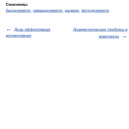
Синонимы
:
биодозиметр
,
гаммадозиметр
,
радмер
,
фотодозиметр
Доза эффективная
Дозиметрические приборы и
коллективная
комплекты