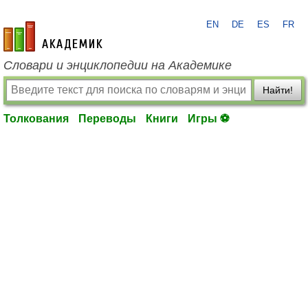
EN
DE
ES
FR
academic.ru
Словари и энциклопедии на Академике
Найти!
Толкования
Переводы
Книги
Игры ⚽