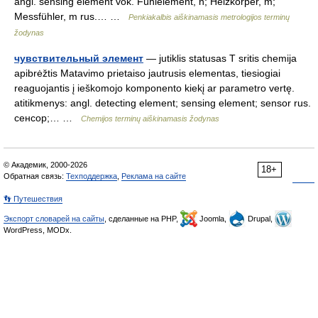
angl. sensing element vok. Fühlelement, n; Heizkörper, m;
Messfühler, m rus.… …
Penkiakalbis aiškinamasis metrologijos terminų
žodynas
чувствительный элемент
— jutiklis statusas T sritis chemija
apibrėžtis Matavimo prietaiso jautrusis elementas, tiesiogiai
reaguojantis į ieškomojo komponento kiekį ar parametro vertę.
atitikmenys: angl. detecting element; sensing element; sensor rus.
сенсор;… …
Chemijos terminų aiškinamasis žodynas
© Академик, 2000-2026
18+
Обратная связь:
Техподдержка
,
Реклама на сайте
👣 Путешествия
Экспорт словарей на сайты
, сделанные на PHP,
Joomla,
Drupal,
WordPress, MODx.