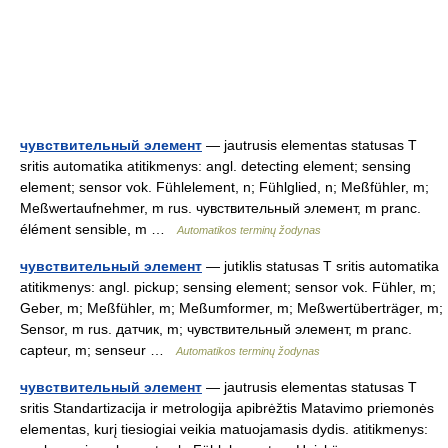
чувствительный элемент
— jautrusis elementas statusas T
sritis automatika atitikmenys: angl. detecting element; sensing
element; sensor vok. Fühlelement, n; Fühlglied, n; Meßfühler, m;
Meßwertaufnehmer, m rus. чувствительный элемент, m pranc.
élément sensible, m …
Automatikos terminų žodynas
чувствительный элемент
— jutiklis statusas T sritis automatika
atitikmenys: angl. pickup; sensing element; sensor vok. Fühler, m;
Geber, m; Meßfühler, m; Meßumformer, m; Meßwertüberträger, m;
Sensor, m rus. датчик, m; чувствительный элемент, m pranc.
capteur, m; senseur …
Automatikos terminų žodynas
чувствительный элемент
— jautrusis elementas statusas T
sritis Standartizacija ir metrologija apibrėžtis Matavimo priemonės
elementas, kurį tiesiogiai veikia matuojamasis dydis. atitikmenys: