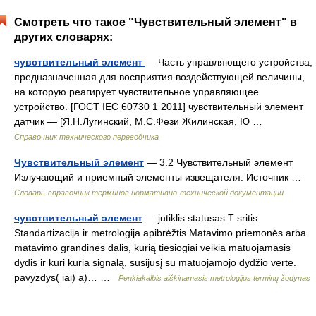
Смотреть что такое "Чувствительный элемент" в
других словарях:
чувствительный элемент
— Часть управляющего устройства,
предназначенная для восприятия воздействующей величины,
на которую реагирует чувствительное управляющее
устройство. [ГОСТ IЕС 60730 1 2011] чувствительный элемент
датчик — [Я.Н.Лугинский, М.С.Фези Жилинская, Ю …
Справочник технического переводчика
Чувствительный элемент
— 3.2 Чувствительный элемент
Излучающий и приемный элементы извещателя. Источник …
Словарь-справочник терминов нормативно-технической документации
чувствительный элемент
— jutiklis statusas T sritis
Standartizacija ir metrologija apibrėžtis Matavimo priemonės arba
matavimo grandinės dalis, kurią tiesiogiai veikia matuojamasis
dydis ir kuri kuria signalą, susijusį su matuojamojo dydžio verte.
pavyzdys( iai) a)… …
Penkiakalbis aiškinamasis metrologijos terminų žodynas