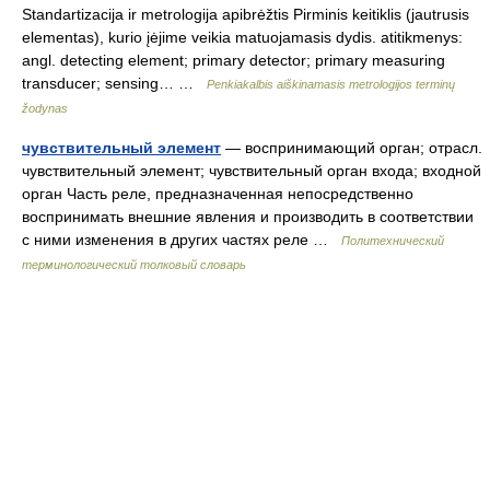
Standartizacija ir metrologija apibrėžtis Pirminis keitiklis (jautrusis
elementas), kurio įėjime veikia matuojamasis dydis. atitikmenys:
angl. detecting element; primary detector; primary measuring
transducer; sensing… …
Penkiakalbis aiškinamasis metrologijos terminų
žodynas
чувствительный элемент
— воспринимающий орган; отрасл.
чувствительный элемент; чувствительный орган входа; входной
орган Часть реле, предназначенная непосредственно
воспринимать внешние явления и производить в соответствии
с ними изменения в других частях реле …
Политехнический
терминологический толковый словарь