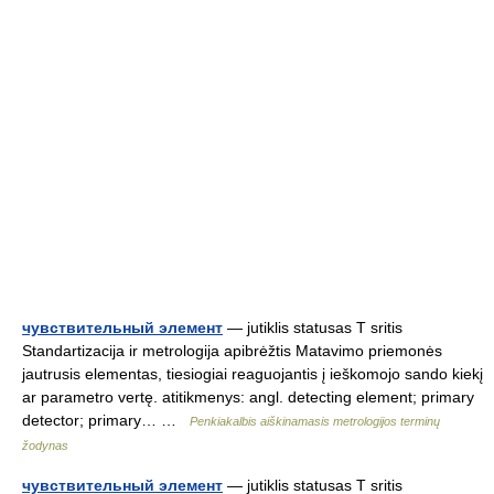
чувствительный элемент
— jutiklis statusas T sritis
Standartizacija ir metrologija apibrėžtis Matavimo priemonės
jautrusis elementas, tiesiogiai reaguojantis į ieškomojo sando kiekį
ar parametro vertę. atitikmenys: angl. detecting element; primary
detector; primary… …
Penkiakalbis aiškinamasis metrologijos terminų
žodynas
чувствительный элемент
— jutiklis statusas T sritis