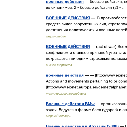
военные действия
— боевые действия, во
во синонимов: 2 • боевые действия (2) •
ВОЕННЫЕ ДЕЙСТВИЯ
— 1) противоборств
средств видов вооруженных сил, стратегич
достижения политических и военных целей
энциклопедия
ВОЕННЫЕ ДЕЙСТВИЯ
— (act of war) Вся
конфликтом и ставшее причиной утраты и
покрывается ни одним страховым полисо
бизнес-терминов
военные действия
— — [http://www.eionet.
Actions and movements pertaining to or cond
[http://www.eionet.europa.eu/gemet/alph
технического переводчика
Военные действия ВМФ
— организованно
задач. Ведутся в форме боев (ударов) и 
Морской словарь
Военные действия в Абхазии (2008)
— В