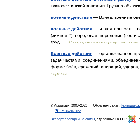
южноосетинский конфликт Грузино абхазс
военные действия
— Война, военные о
военные действия
— ▲ деятельность ↑ в
(зимняя #). передовая. передовые (вести с
труд …
Идеографический словарь русского языка
Военные действия
— организованное при
задач частями, соединениями, объединения
форме боёв, сражений, операций, ударов
терминов
© Академик, 2000-2026
Обратная связь:
Техподдерж
👣 Путешествия
Экспорт словарей на сайты
, сделанные на PHP,
Jo