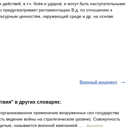
х
действий
,
в
т
.
ч
.
боёв
и
ударов
,
и
могут
быть
наступательными
о
предусматривает
регламентацию
В
.
д
.
по
отношению
к
льтурным
ценностям
,
окружающей
среде
и
др
.
на
основе
Военный инцидент
твия" в других словарях:
рганизованное применение вооруженных сил государства
ть ведение войны на стратегическом уровне). Совокупность
 целью, называется военной кампанией …
Википедия