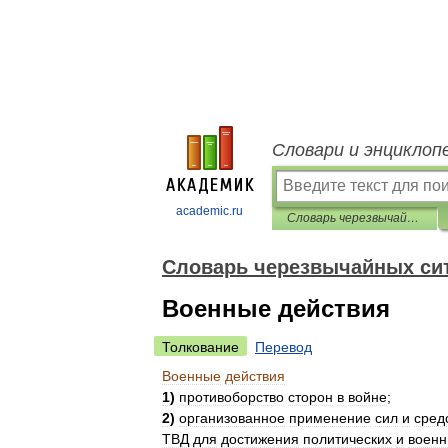
Словари и энциклоп
academic.ru
Словарь черезвычайных ситуаций
Словарь черезвычайных си
Военные действия
Толкование
Перевод
Военные
действия
1
)
противоборство
сторон
в
войне
;
2
)
организованное
применение
сил
и
сред
ТВД
для
достижения
политических
и
военн