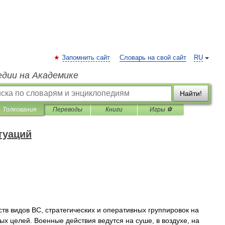
Запомнить сайт
Словарь на свой сайт
RU
едии на Академике
Найти!
Толкования
Переводы
Книги
Игры ⚽
туаций
ств
видов
ВС
,
стратегических
и
оперативных
группировок
на
ых
целей
.
Военные
действия
ведутся
на
суше
,
в
воздухе
,
на