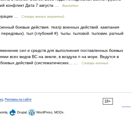
кий конфликт Дата 7 августа …
Википедия
перации …
Словарь многих выражений
оенный боевые действия. театр военных действий. кампания
 передовых). тыл (глубокий #). тылы. тыловой. тыловик. ратный
менение сил и средств для выполнения поставленных боевых
ми всех видов ВС на земле, в воздухе п на море. Ведутся в
, боевых действий (систематических… …
Словарь военных
ка
,
Реклама на сайте
18+
omla,
Drupal,
WordPress, MODx.