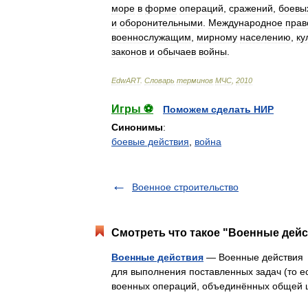
море
в
форме
операций
,
сражений
,
боевы
и
оборонительными
.
Международное
прав
военнослужащим
,
мирному
населению
,
ку
законов
и
обычаев
войны
.
EdwART
.
Словарь
терминов
МЧС
,
2010
Игры ⚽
Поможем сделать НИР
Синонимы
:
боевые действия
,
война
Военное строительство
Смотреть что такое "Военные дейс
Военные действия
— Военные действия о
для выполнения поставленных задач (то ес
военных операций, объединённых общей