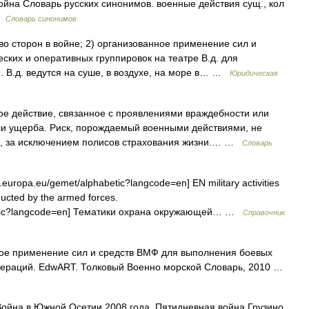
йна Словарь русских синонимов. военные действия сущ., кол
 …
Словарь синонимов
о сторон в войне; 2) организованное применение сил и
еских и оперативных группировок на театре В.д. для
. В.д. ведутся на суше, в воздухе, на море в… …
Юридическая
кое действие, связанное с проявлениями враждебности или
ли ущерба. Риск, порождаемый военными действиями, не
м, за исключением полисов страхования жизни.… …
Словарь
europa.eu/gemet/alphabetic?langcode=en] EN military activities
ucted by the armed forces.
abetic?langcode=en] Тематики охрана окружающей… …
Справочник
е применение сил и средств ВМФ для выполнения боевых
операций. EdwART. Толковый Военно морской Словарь, 2010 …
ойна в Южной Осетии 2008 года, Пятидневная война Грузино