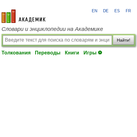
EN
DE
ES
FR
academic.ru
Словари и энциклопедии на Академике
Найти!
Толкования
Переводы
Книги
Игры ⚽