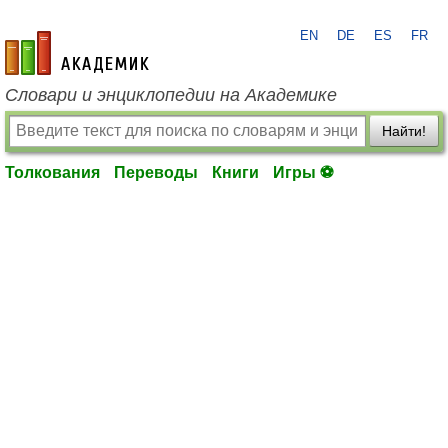
EN
DE
ES
FR
academic.ru
Словари и энциклопедии на Академике
Найти!
Толкования
Переводы
Книги
Игры ⚽