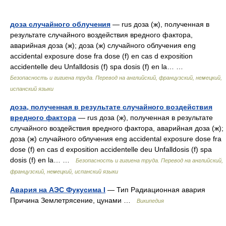
доза случайного облучения
— rus доза (ж), полученная в
результате случайного воздействия вредного фактора,
аварийная доза (ж); доза (ж) случайного облучения eng
accidental exposure dose fra dose (f) en cas d exposition
accidentelle deu Unfalldosis (f) spa dosis (f) en la… …
Безопасность и гигиена труда. Перевод на английский, французский, немецкий,
испанский языки
доза, полученная в результате случайного воздействия
вредного фактора
— rus доза (ж), полученная в результате
случайного воздействия вредного фактора, аварийная доза (ж);
доза (ж) случайного облучения eng accidental exposure dose fra
dose (f) en cas d exposition accidentelle deu Unfalldosis (f) spa
dosis (f) en la… …
Безопасность и гигиена труда. Перевод на английский,
французский, немецкий, испанский языки
Авария на АЭС Фукусима I
— Тип Радиационная авария
Причина Землетрясение, цунами …
Википедия