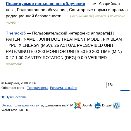
Планируемое повышенное облучение
— см. Аварийная
доза, Радиационное облучение, Санитарные нормы и правила
радиационной безопасности …
Российская энциклопедия по охране
труда
Therac-25
— Пользовательский интерфейс аппарата[1]
PATIENT NAME : JOHN DOE TREATMENT MODE : FIX BEAM
TYPE: X ENERGY (MeV): 25 ACTUAL PRESCRIBED UNIT
RATE/MINUTE 0 200 MONITOR UNITS 50 50 200 TIME (MIN)
0.27 1.00 GANTRY ROTATION (DEG) 0.0 0 VERIFIED… …
Википедия
© Академик, 2000-2026
18+
Обратная связь:
Техподдержка
,
Реклама на сайте
👣 Путешествия
Экспорт словарей на сайты
, сделанные на PHP,
Joomla,
Drupal,
WordPress, MODx.