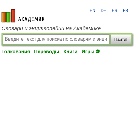
EN
DE
ES
FR
academic.ru
Словари и энциклопедии на Академике
Найти!
Толкования
Переводы
Книги
Игры ⚽