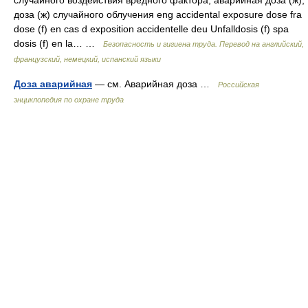
случайного воздействия вредного фактора, аварийная доза (ж);
доза (ж) случайного облучения eng accidental exposure dose fra
dose (f) en cas d exposition accidentelle deu Unfalldosis (f) spa
dosis (f) en la… …
Безопасность и гигиена труда. Перевод на английский,
французский, немецкий, испанский языки
Доза аварийная
— см. Аварийная доза …
Российская
энциклопедия по охране труда