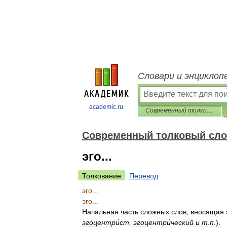
Словари и энциклоп
academic.ru
Современный толковый словарь русского языка Ефремовой
Современный толковый сло
эго...
Толкование
Перевод
эго
...
эго
...
Начальная
часть
сложных
слов
,
вносящая
эгоцентри́ст
,
эгоцентри́ческий
и
т
.
п
.
)
.