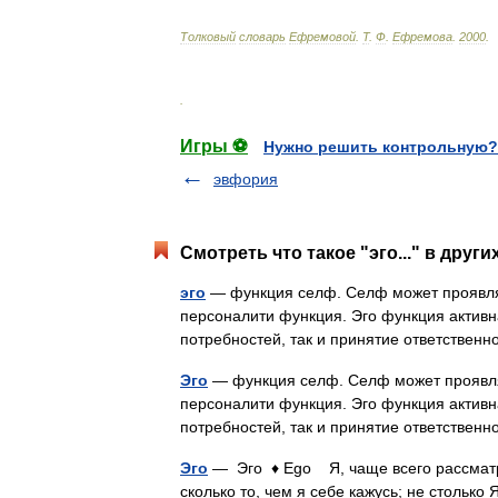
Толковый
словарь
Ефремовой
.
Т
.
Ф
.
Ефремова
.
2000
.
.
Игры ⚽
Нужно решить контрольную?
эвфория
Смотреть что такое "эго..." в други
эго
— функция селф. Селф может проявлять
персоналити функция. Эго функция активн
потребностей, так и принятие ответстве
Эго
— функция селф. Селф может проявлят
персоналити функция. Эго функция активн
потребностей, так и принятие ответстве
Эго
— Эго ♦ Ego Я, чаще всего рассматрив
сколько то, чем я себе кажусь; не столько