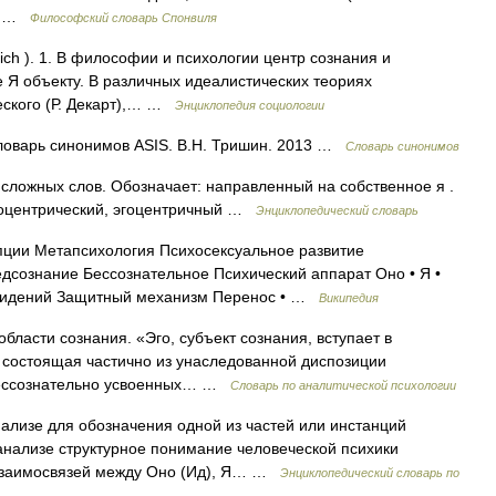
о… …
Философский словарь Спонвиля
ich ). 1. В философии и психологии центр сознания и
 Я объекту. В различных идеалистических теориях
ского (Р. Декарт),… …
Энциклопедия социологии
 Словарь синонимов ASIS. В.Н. Тришин. 2013 …
Словарь синонимов
ь сложных слов. Обозначает: направленный на собственное я .
эгоцентрический, эгоцентричный …
Энциклопедический словарь
пции Метапсихология Психосексуальное развитие
дсознание Бессознательное Психический аппарат Оно • Я •
овидений Защитный механизм Перенос • …
Википедия
бласти сознания. «Эго, субъект сознания, вступает в
 состоящая частично из унаследованной диспозиции
 бессознательно усвоенных… …
Словарь по аналитической психологии
ализе для обозначения одной из частей или инстанций
анализе структурное понимание человеческой психики
 взаимосвязей между Оно (Ид), Я… …
Энциклопедический словарь по