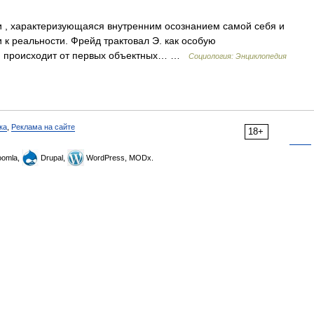
 , характеризующаяся внутренним осознанием самой себя и
к реальности. Фрейд трактовал Э. как особую
я происходит от первых объектных… …
Социология: Энциклопедия
ка
,
Реклама на сайте
18+
omla,
Drupal,
WordPress, MODx.