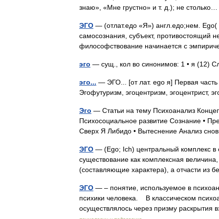
знаю», «Мне грустно» и т. д.); не стольк
ЭГО
— (отлат.едо «Я») англ.едо;нем. Ego( 
самосознания, субъект, противостоящий не
философствование начинается с эмпириче
эго
— сущ., кол во синонимов: 1 • я (12)
эго...
— ЭГО... [от лат. ego я] Первая част
Эгофутуризм, эгоцентризм, эгоцентрист, 
Эго
— Статьи на тему Психоанализ Конце
Психосоциальное развитие Сознание • Пре
Сверх Я Либидо • Вытеснение Анализ сн
ЭГО
— (Ego; Ich) центральный комплекс в о
существование как комплексная величина,
(составляющие характера), а отчасти из
ЭГО
— – понятие, используемое в психоан
психики человека. В классическом психо
осуществлялось через призму раскрытия