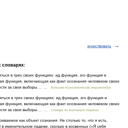
эгоиствовать
х словарях:
ся в трех своих функциях: ид функция, эго функция и
ая функция, включающая как факт осознания человеком своих
нности за свои выборы.… …
Большая психологическая энциклопедия
ься в трех своих функциях: ид функция, эго функция и
ая функция, включающая как факт осознания человеком своих
нности за свои выборы.… …
Словарь по гештальт-терапии
аемое как объект сознания. Не столько то, что я есть,
 Я в именительном падеже, сколько в косвенных («Я себя