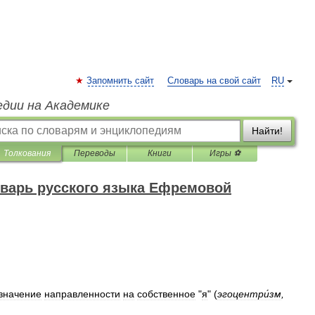
Запомнить сайт
Словарь на свой сайт
RU
едии на Академике
Найти!
Толкования
Переводы
Книги
Игры ⚽
варь русского языка Ефремовой
значение
направленности
на
собственное
"
я
"
(
эгоцентри́зм
,