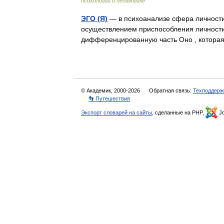
психологии и педагогике
ЭГО (Я)
— в психоанализе сфера личности
осуществлением приспособления личности 
дифференцированную часть Оно , котора
© Академик, 2000-2026
Обратная связь:
Техподдерж
👣 Путешествия
Экспорт словарей на сайты
, сделанные на PHP,
Jo