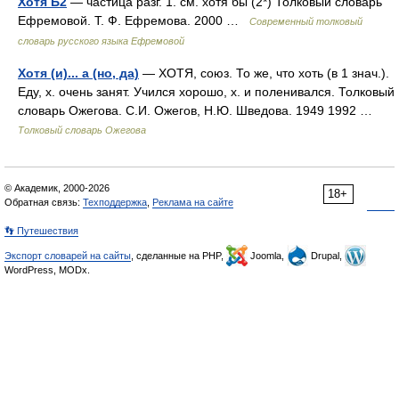
Хотя Б2
— частица разг. 1. см. хотя бы (2*) Толковый словарь
Ефремовой. Т. Ф. Ефремова. 2000 …
Современный толковый
словарь русского языка Ефремовой
Хотя (и)... а (но, да)
— ХОТЯ, союз. То же, что хоть (в 1 знач.).
Еду, х. очень занят. Учился хорошо, х. и поленивался. Толковый
словарь Ожегова. С.И. Ожегов, Н.Ю. Шведова. 1949 1992 …
Толковый словарь Ожегова
© Академик, 2000-2026
18+
Обратная связь:
Техподдержка
,
Реклама на сайте
👣 Путешествия
Экспорт словарей на сайты
, сделанные на PHP,
Joomla,
Drupal,
WordPress, MODx.