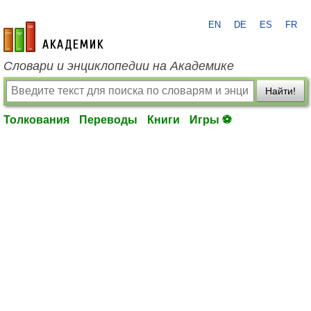
EN
DE
ES
FR
academic.ru
Словари и энциклопедии на Академике
Найти!
Толкования
Переводы
Книги
Игры ⚽