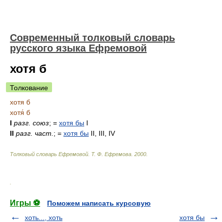
Современный толковый словарь
русского языка Ефремовой
хотя б
Толкование
хотя б
хотя́ б
I
разг.
союз
; =
хотя бы
I
II
разг.
част.
; =
хотя бы
II, III, IV
Толковый словарь Ефремовой
.
Т. Ф. Ефремова.
2000
.
.
Игры ⚽
Поможем написать курсовую
хоть..., хоть
хотя бы