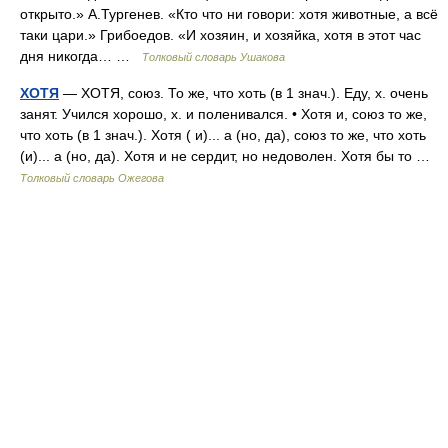
открыто.» А.Тургенев. «Кто что ни говори: хотя животные, а всё
таки цари.» Грибоедов. «И хозяин, и хозяйка, хотя в этот час
дня никогда… …
Толковый словарь Ушакова
ХОТЯ
— ХОТЯ, союз. То же, что хоть (в 1 знач.). Еду, х. очень
занят. Учился хорошо, х. и поленивался. • Хотя и, союз то же,
что хоть (в 1 знач.). Хотя ( и)... а (но, да), союз то же, что хоть
(и)... а (но, да). Хотя и не сердит, но недоволен. Хотя бы то …
Толковый словарь Ожегова