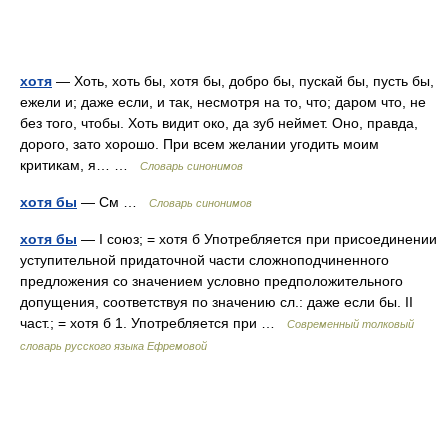
хотя
— Хоть, хоть бы, хотя бы, добро бы, пускай бы, пусть бы,
ежели и; даже если, и так, несмотря на то, что; даром что, не
без того, чтобы. Хоть видит око, да зуб неймет. Оно, правда,
дорого, зато хорошо. При всем желании угодить моим
критикам, я… …
Словарь синонимов
хотя бы
— См …
Словарь синонимов
хотя бы
— I союз; = хотя б Употребляется при присоединении
уступительной придаточной части сложноподчиненного
предложения со значением условно предположительного
допущения, соответствуя по значению сл.: даже если бы. II
част.; = хотя б 1. Употребляется при …
Современный толковый
словарь русского языка Ефремовой