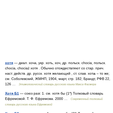
хотя
— диал. хоча, укр. хоть, хоч, др. польск. сhосiа, польск.
сhосiа, сhосiаż хотя . Обычно отождествляют со стар. прич.
наст. действ. др. русск. хотя желающий , ст. слав. хотѩ – то же;
см. Соболевский, ЖМНП, 1904, март, стр. 182; Брандт, РФВ 22,
126 …
Этимологический словарь русского языка Макса Фасмера
Хотя Б1
— союз разг. 1. см. хотя бы (1*) Толковый словарь
Ефремовой. Т. Ф. Ефремова. 2000 …
Современный толковый
словарь русского языка Ефремовой