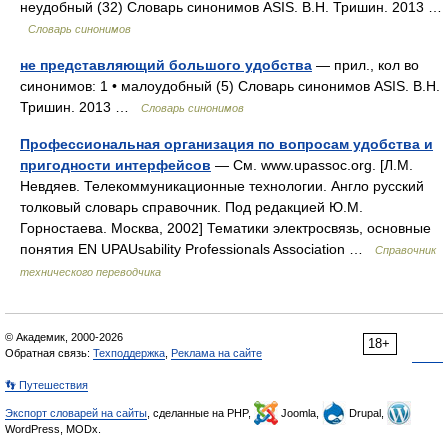
неудобный (32) Словарь синонимов ASIS. В.Н. Тришин. 2013 …
Словарь синонимов
не представляющий большого удобства
— прил., кол во
синонимов: 1 • малоудобный (5) Словарь синонимов ASIS. В.Н.
Тришин. 2013 …
Словарь синонимов
Профессиональная организация по вопросам удобства и
пригодности интерфейсов
— См. www.upassoc.org. [Л.М.
Невдяев. Телекоммуникационные технологии. Англо русский
толковый словарь справочник. Под редакцией Ю.М.
Горностаева. Москва, 2002] Тематики электросвязь, основные
понятия EN UPAUsability Professionals Association …
Справочник
технического переводчика
© Академик, 2000-2026
18+
Обратная связь:
Техподдержка
,
Реклама на сайте
👣 Путешествия
Экспорт словарей на сайты
, сделанные на PHP,
Joomla,
Drupal,
WordPress, MODx.