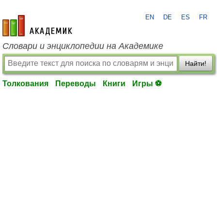
EN
DE
ES
FR
academic.ru
Словари и энциклопедии на Академике
Найти!
Толкования
Переводы
Книги
Игры ⚽