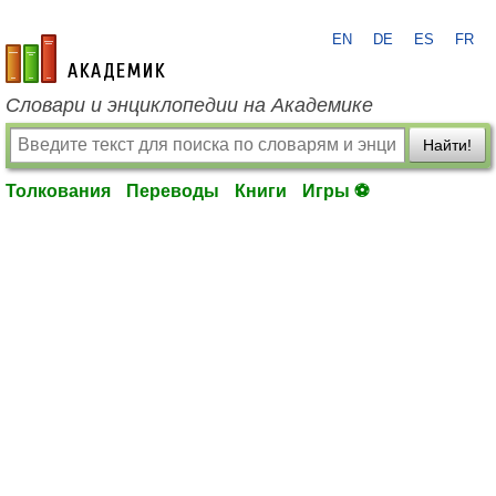
EN
DE
ES
FR
academic.ru
Словари и энциклопедии на Академике
Найти!
Толкования
Переводы
Книги
Игры ⚽