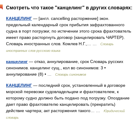
Смотреть что такое "канцелинг" в других словарях:
КАНЦЕЛИНГ
— [англ. cancelling расторжение] экон.
предельный календарный срок прибытия зафрахтованного
судна в порт погрузки; по истечении этого срока фрахтователь
имеет право расторгнуть договор (канцелировать ЧАРТЕР).
Словарь иностранных слов. Комлев Н.Г.,… …
Словарь
иностранных слов русского языка
канцелинг
— отказ, аннулирование, срок Словарь русских
синонимов. канцелинг сущ., кол во синонимов: 3 •
аннулирование (8) • …
Словарь синонимов
КАНЦЕЛИНГ
— последний срок, установленный в договоре
морской перевозки судовладельцем и фрахтователем, к
которому судно должно быть подано под погрузку. Опоздание
дает право фрахтователю канцелировать (прекратить)
действие чартера; акт расторжения такого… …
Юридический
словарь