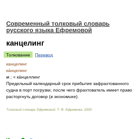
Современный толковый словарь
русского языка Ефремовой
канцелинг
Толкование
Перевод
канцелинг
ка́нцелинг
м.
; = ка́нцеллинг
Предельный календарный срок прибытия зафрахтованного
судна в порт погрузки, после чего фрахтователь имеет право
расторгнуть договор
(
в экономике
)
.
Толковый словарь Ефремовой
.
Т. Ф. Ефремова.
2000
.
.