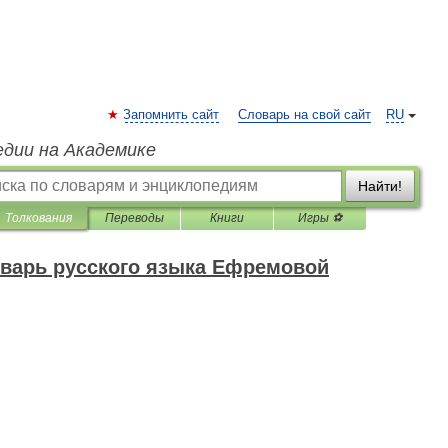
Запомнить сайт
Словарь на свой сайт
RU
едии на Академике
Найти!
Толкования
Переводы
Книги
Игры ⚽
варь русского языка Ефремовой