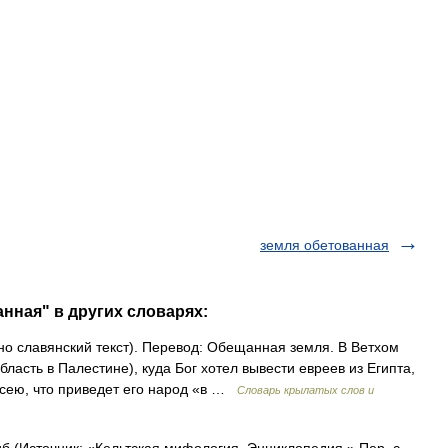
земля обетованная
нная" в других словарях:
о славянский текст). Перевод: Обещанная земля. В Ветхом
ласть в Палестине), куда Бог хотел вывести евреев из Египта,
исею, что приведет его народ «в …
Словарь крылатых слов и