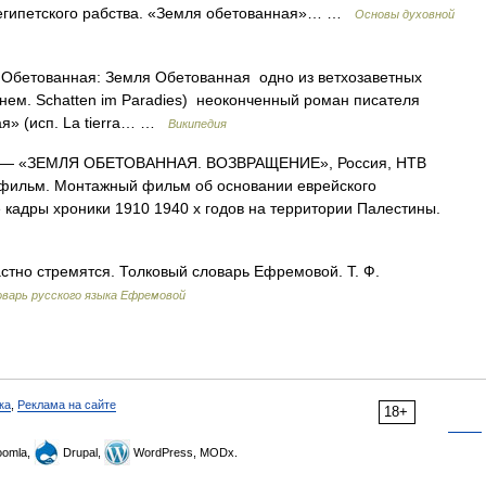
 египетского рабства. «Земля обетованная»… …
Основы духовной
Обетованная: Земля Обетованная одно из ветхозаветных
нем. Schatten im Paradies) неоконченный роман писателя
я» (исп. La tierra… …
Википедия
— «ЗЕМЛЯ ОБЕТОВАННАЯ. ВОЗВРАЩЕНИЕ», Россия, НТВ
 фильм. Монтажный фильм об основании еврейского
 кадры хроники 1910 1940 х годов на территории Палестины.
астно стремятся. Толковый словарь Ефремовой. Т. Ф.
варь русского языка Ефремовой
ка
,
Реклама на сайте
18+
omla,
Drupal,
WordPress, MODx.