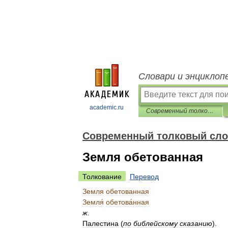
Словари и энциклоп
academic.ru
Современный толковый словарь русского языка Ефремовой
Современный толковый сло
Земля обетованная
Толкование
Перевод
Земля
обетованная
Земля́
обетова́нная
ж
.
Палестина
(
по
библейскому
сказанию
)
.