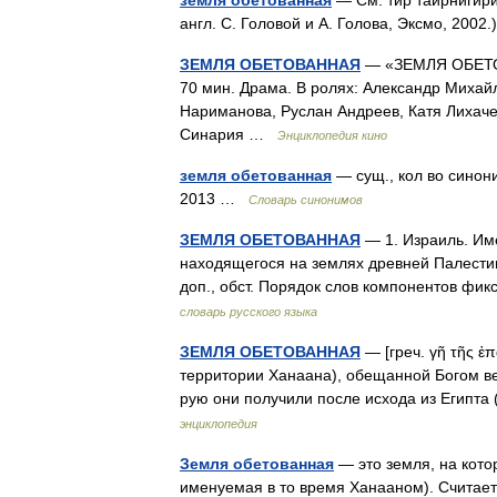
земля обетованная
— См. тир таирнигири
англ. С. Головой и А. Голова, Эксмо, 200
ЗЕМЛЯ ОБЕТОВАННАЯ
— «ЗЕМЛЯ ОБЕТОВ
70 мин. Драма. В ролях: Александр Мих
Нариманова, Руслан Андреев, Катя Лихаче
Синария …
Энциклопедия кино
земля обетованная
— сущ., кол во синони
2013 …
Словарь синонимов
ЗЕМЛЯ ОБЕТОВАННАЯ
— 1. Израиль. Име
находящегося на землях древней Палестин
доп., обст. Порядок слов компонентов ф
словарь русского языка
ЗЕМЛЯ ОБЕТОВАННАЯ
— [греч. γῆ τῆς ἐ
территории Ханаана), обещанной Богом ве
рую они получили после исхода из Египта 
энциклопедия
Земля обетованная
— это земля, на кото
именуемая в то время Ханааном). Считает