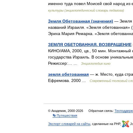
именно туда повел Моисей свой народ из
культуры (энциклопедический словарь педагога)
Земля Обетованная (значения)
— Земля 
названий Израиля. «Земля обетованная» (
Эриха Мария Ремарка. «Земля обетованна
ЗЕМЛЯ ОБЕТОВАННАЯ. ВОЗВРАЩЕНИЕ
КИНО/АМА, 2000, цв., 50 мин. Монтажный
государства Израиль. В основе уникальные
Режиссер:… …
Энциклопедия кино
земля обетованная
— ж. Место, куда стр
Ефремова. 2000 …
Современный толковый сло
© Академик, 2000-2026
Обратная связь:
Техподдерж
👣 Путешествия
Экспорт словарей на сайты
, сделанные на PHP,
Jo