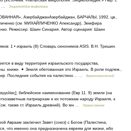
б (Источник: «Кельтская мифология. Энциклопедия.» Пер. с
2.) …
Энциклопедия мифологии
АННАЯ», АзербайджанАзербайджан, БАРЧАЛЫ, 1992, цв.,
айличенко (см. МИХАЙЛИЧЕНКО Александр), Земфира
нко. Режиссер: Шаин Синария. Автор сценария: Шаин
мов: 1 • израиль (8) Словарь синонимов ASIS. В.Н. Тришин.
ется в виду территория израильского государства,
ы. книжн. ✦ Земля обетованная это Израиль. В роли подлеж.,
иксир. Последние события на палестино… …
Фразеологический
παγγελίας], библейское наименование (Евр 11. 9) земли (на
тхозаветным патриархам и их потомкам народу Израиля, к
(см. также ст. Израиль древний). Во мн …
Православная
рой Авраам заключил Завет (союз) с Богом (Палестина,
ся, что именно она предназначена евреям для жизни, ибо