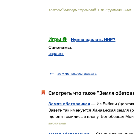
Толковый
словарь
Ефремовой
.
Т
.
Ф
.
Ефремова
.
2000
.
.
Игры ⚽
Нужно сделать НИР?
Синонимы
:
израиль
землепашествовать
Смотреть что такое "Земля обетова
Земля обетованная
— Из Библии (церковн
Завете так именуется Ханаанская земля (об
где они томились в плену. Бог обещал Мо
выражений