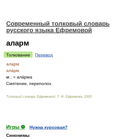
Современный толковый словарь
русского языка Ефремовой
аларм
Толкование
Перевод
аларм
ала́рм
м.
; = ала́рма
Смятение, переполох.
Толковый словарь Ефремовой
.
Т. Ф. Ефремова.
2000
.
.
Игры ⚽
Нужна курсовая?
Синонимы
: