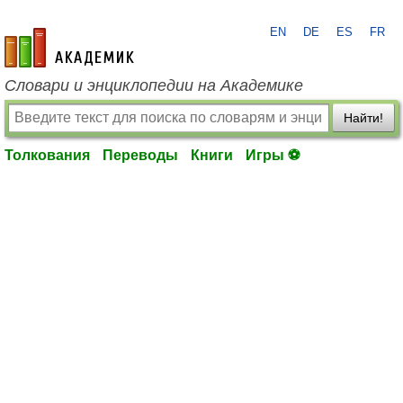
EN
DE
ES
FR
academic.ru
Словари и энциклопедии на Академике
Найти!
Толкования
Переводы
Книги
Игры ⚽