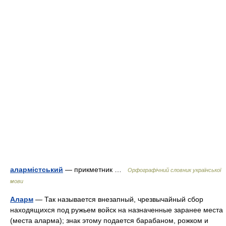
алармістський
— прикметник …
Орфографічний словник української
мови
Аларм
— Так называется внезапный, чрезвычайный сбор
находящихся под ружьем войск на назначенные заранее места
(места аларма); знак этому подается барабаном, рожком и