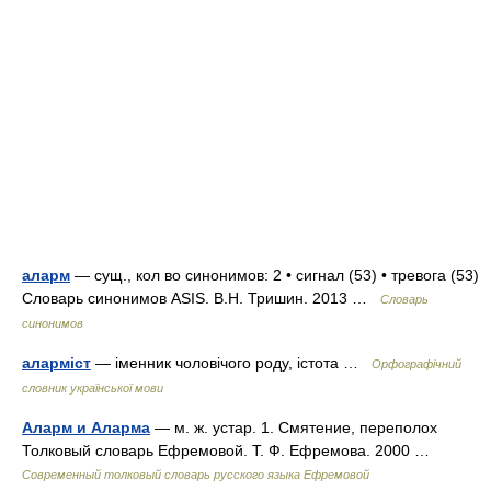
аларм
— сущ., кол во синонимов: 2 • сигнал (53) • тревога (53)
Словарь синонимов ASIS. В.Н. Тришин. 2013 …
Словарь
синонимов
аларміст
— іменник чоловічого роду, істота …
Орфографічний
словник української мови
Аларм и Аларма
— м. ж. устар. 1. Смятение, переполох
Толковый словарь Ефремовой. Т. Ф. Ефремова. 2000 …
Современный толковый словарь русского языка Ефремовой