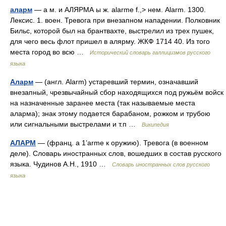
аларм
— а м. и АЛЯРМА ы ж. alarme f.,> нем. Alarm. 1300.
Лексис. 1. воен. Тревога при внезапном нападении. Полковник
Бильс, которой был на брантвахте, выстрелил из трех пушек,
для чего весь флот пришел в алярму. ЖКФ 1714 40. Из того
места город во всю …
Исторический словарь галлицизмов русского
языка
Аларм
— (англ. Alarm) устаревший термин, означавший
внезапный, чрезвычайный сбор находящихся под ружьём войск
на назначенные заранее места (так называемые места
аларма); знак этому подается барабаном, рожком и трубою
или сигнальными выстрелами и т.п …
Википедия
АЛАРМ
— (франц. a 1’arme к оружию). Тревога (в военном
деле). Словарь иностранных слов, вошедших в состав русского
языка. Чудинов А.Н., 1910 …
Словарь иностранных слов русского
языка