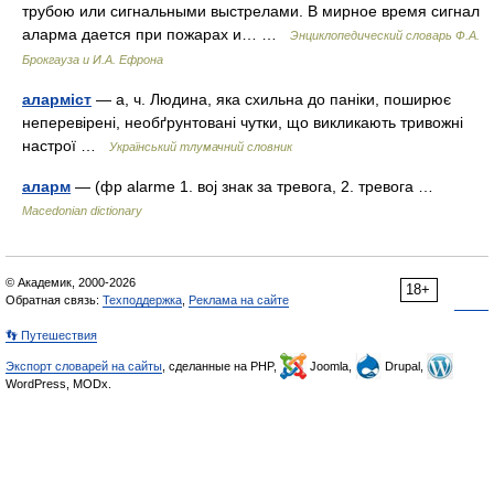
трубою или сигнальными выстрелами. В мирное время сигнал
аларма дается при пожарах и… …
Энциклопедический словарь Ф.А.
Брокгауза и И.А. Ефрона
аларміст
— а, ч. Людина, яка схильна до паніки, поширює
неперевірені, необґрунтовані чутки, що викликають тривожні
настрої …
Український тлумачний словник
аларм
— (фр alarme 1. вој знак за тревога, 2. тревога …
Macedonian dictionary
© Академик, 2000-2026
18+
Обратная связь:
Техподдержка
,
Реклама на сайте
👣 Путешествия
Экспорт словарей на сайты
, сделанные на PHP,
Joomla,
Drupal,
WordPress, MODx.