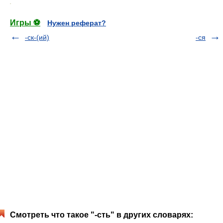
.
Игры ⚽
Нужен реферат?
-ск-(ий)
-ся
Смотреть что такое "-сть" в других словарях: