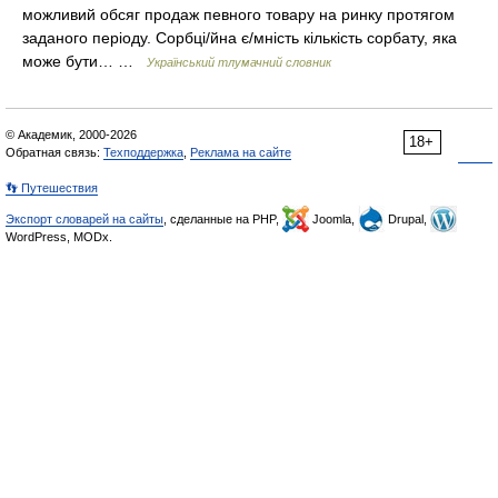
можливий обсяг продаж певного товару на ринку протягом
заданого періоду. Сорбці/йна є/мність кількість сорбату, яка
може бути… …
Український тлумачний словник
© Академик, 2000-2026
18+
Обратная связь:
Техподдержка
,
Реклама на сайте
👣 Путешествия
Экспорт словарей на сайты
, сделанные на PHP,
Joomla,
Drupal,
WordPress, MODx.