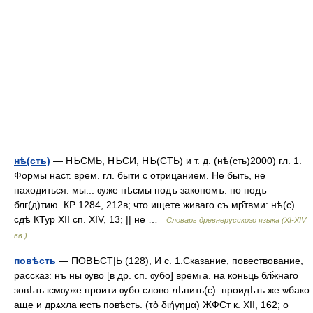
нѣ(сть)
— НѢСМЬ, НѢСИ, НѢ(СТЬ) и т. д. (нѣ(сть)2000) гл. 1.
Формы наст. врем. гл. быти с отрицанием. Не быть, не
находиться: мы... ѹже нѣсмы подъ закономъ. но подъ
блг(д)тию. КР 1284, 212в; что ищете живаго съ мр҃твми: нѣ(с)
сдѣ КТур XII сп. XIV, 13; || не …
Словарь древнерусского языка (XI-XIV
вв.)
повѣсть
— ПОВѢСТ|Ь (128), И с. 1.Сказание, повествование,
рассказ: нъ ны ѹво [в др. сп. ѹбо] врем˫а. на коньць бл҃жнаго
зовѣть ѥмѹже проити ѹбо слово лѣнить(с). проидѣть же ѡбако
аще и дрѧхла ѥсть повѣсть. (τὸ διήγημα) ЖФСт к. XII, 162; о