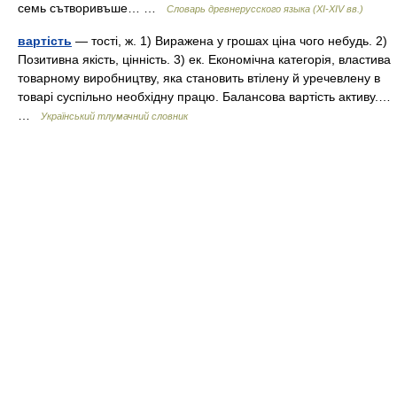
семь сътворивъше… …
Словарь древнерусского языка (XI-XIV вв.)
вартість
— тості, ж. 1) Виражена у грошах ціна чого небудь. 2)
Позитивна якість, цінність. 3) ек. Економічна категорія, властива
товарному виробництву, яка становить втілену й уречевлену в
товарі суспільно необхідну працю. Балансова вартість активу.…
…
Український тлумачний словник