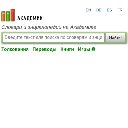
EN
DE
ES
FR
academic.ru
Словари и энциклопедии на Академике
Найти!
Толкования
Переводы
Книги
Игры ⚽