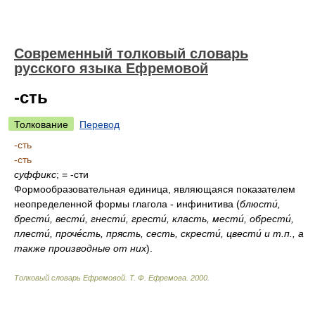
Современный толковый словарь
русского языка Ефремовой
-сть
Толкование
Перевод
-сть
-сть
суффикс
; = -сти
Формообразовательная единица, являющаяся показателем
неопределенной формы глагола - инфинитива
(
блюсти́,
брести́, вести́, гнести́, грести́, класть, мести́, обрести́,
плести́, проче́сть, прясть, сесть, скрести́, цвести́ и т.п., а
также производные от них
)
.
Толковый словарь Ефремовой
.
Т. Ф. Ефремова.
2000
.