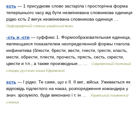
єсть
— 1 присудкове слово застаріла і просторічна форма
теперішнього часу від бути незмінювана словникова одиниця
рідко єсть 2 вигук незмінювана словникова одиниця …
Орфографічний словник української мови
-сть и -сти
— суффикс 1. Формообразовательная единица,
являющаяся показателем неопределенной формы глагола
инфинитива (блюсти, брести, вести, гнести, грести, класть,
мести, обрести, плести, прочесть, прясть, сесть, скрести,
цвести и т.п., а также производные… …
Современный толковый
словарь русского языка Ефремовой
єсть
— I рідко. Те саме, що є II. II виг., військ. Уживається як
відповідь підлеглого на наказ, розпорядження командира у
знач. зрозуміло, буде виконано і т. ін …
Український тлумачний
словник