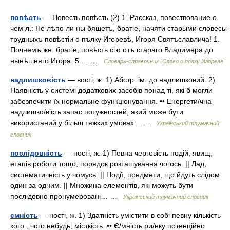
повѣсть
— Повесть повѣсть (2) 1. Рассказ, повествование о
чем л.: Не лѣпо ли ны бяшетъ, братіе, начяти старыми словесы
трудныхъ повѣстіи о пълку Игоревѣ, Игоря Святъславлича! 1.
Почнемъ же, братіе, повѣсть сію отъ стараго Владимера до
нынѣшняго Игоря. 5.… …
Словарь-справочник "Слово о полку Игореве"
надлишковість
— вості, ж. 1) Абстр. ім. до надлишковий. 2)
Наявність у системі додаткових засобів понад ті, які б могли
забезпечити їх нормальне функціонування. •• Енергети/чна
надлишко/вість запас потужностей, який може бути
використаний у більш тяжких умовах… …
Український тлумачний
словник
послідовність
— ності, ж. 1) Певна черговість подій, явищ,
етапів роботи тощо, порядок розташування чогось. || Лад,
систематичність у чомусь. || Події, предмети, що йдуть слідом
один за одним. || Множина елементів, які можуть бути
послідовно пронумеровані… …
Український тлумачний словник
ємність
— ності, ж. 1) Здатність умістити в собі певну кількість
кого , чого небудь; місткість. •• Є/мність ри/нку потенційно