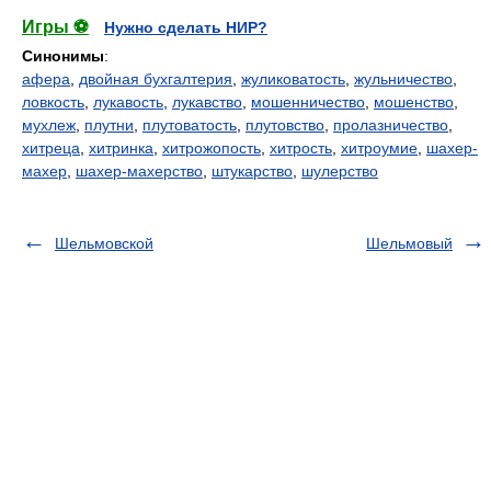
Игры ⚽
Нужно сделать НИР?
Синонимы
:
афера
,
двойная бухгалтерия
,
жуликоватость
,
жульничество
,
ловкость
,
лукавость
,
лукавство
,
мошенничество
,
мошенство
,
мухлеж
,
плутни
,
плутоватость
,
плутовство
,
пролазничество
,
хитреца
,
хитринка
,
хитрожопость
,
хитрость
,
хитроумие
,
шахер-
махер
,
шахер-махерство
,
штукарство
,
шулерство
Шельмовской
Шельмовый