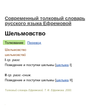
Современный толковый словарь
русского языка Ефремовой
Шельмовство
Толкование
Перевод
Шельмовство
шельмовство́
I
ср.
разг.
Поведение и поступки шельмы [
шельма
I].
II
ср.
разг.-сниж.
Поведение и поступки шельмы [
шельма
II].
Толковый словарь Ефремовой
.
Т. Ф. Ефремова.
2000
.
.