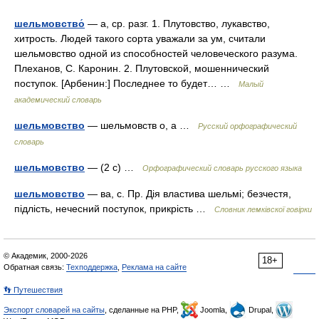
шельмовство́
— а, ср. разг. 1. Плутовство, лукавство,
хитрость. Людей такого сорта уважали за ум, считали
шельмовство одной из способностей человеческого разума.
Плеханов, С. Каронин. 2. Плутовской, мошеннический
поступок. [Арбенин:] Последнее то будет… …
Малый
академический словарь
шельмовство
— шельмовств о, а …
Русский орфографический
словарь
шельмовство
— (2 с) …
Орфографический словарь русского языка
шельмовство
— ва, с. Пр. Дія властива шельмі; безчестя,
підлість, нечесний поступок, прикрість …
Словник лемківскої говірки
© Академик, 2000-2026
18+
Обратная связь:
Техподдержка
,
Реклама на сайте
👣 Путешествия
Экспорт словарей на сайты
, сделанные на PHP,
Joomla,
Drupal,