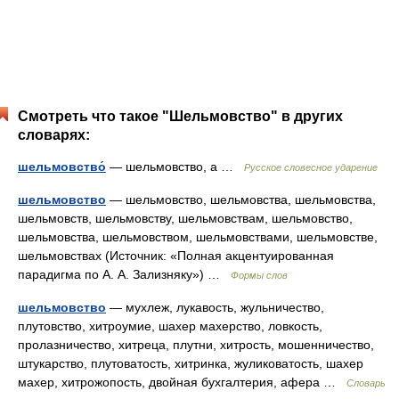
Смотреть что такое "Шельмовство" в других
словарях:
шельмовство́
— шельмовство, а …
Русское словесное ударение
шельмовство
— шельмовство, шельмовства, шельмовства,
шельмовств, шельмовству, шельмовствам, шельмовство,
шельмовства, шельмовством, шельмовствами, шельмовстве,
шельмовствах (Источник: «Полная акцентуированная
парадигма по А. А. Зализняку») …
Формы слов
шельмовство
— мухлеж, лукавость, жульничество,
плутовство, хитроумие, шахер махерство, ловкость,
пролазничество, хитреца, плутни, хитрость, мошенничество,
штукарство, плутоватость, хитринка, жуликоватость, шахер
махер, хитрожопость, двойная бухгалтерия, афера …
Словарь