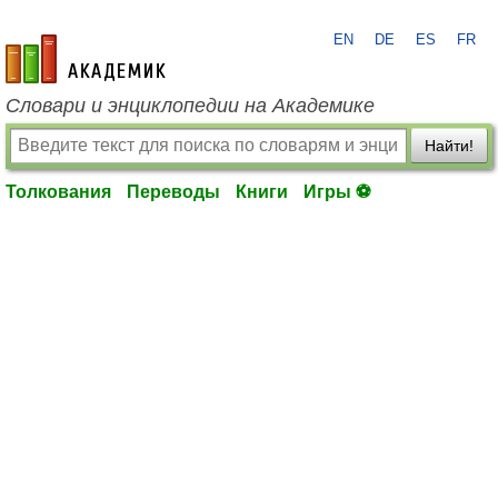
EN
DE
ES
FR
academic.ru
Словари и энциклопедии на Академике
Найти!
Толкования
Переводы
Книги
Игры ⚽