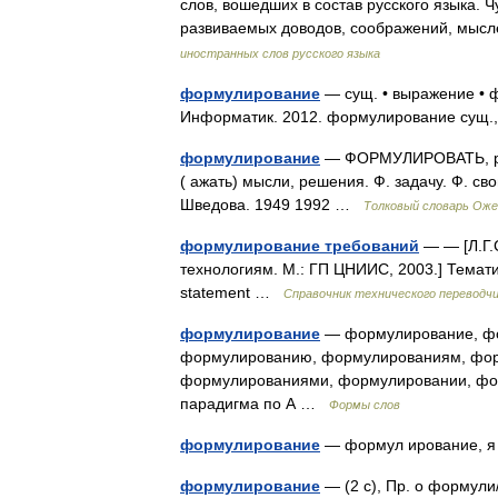
слов, вошедших в состав русского языка
развиваемых доводов, соображений, мыс
иностранных слов русского языка
формулирование
— сущ. • выражение • ф
Информатик. 2012. формулирование сущ.,
формулирование
— ФОРМУЛИРОВАТЬ, рую, 
( ажать) мысли, решения. Ф. задачу. Ф. св
Шведова. 1949 1992 …
Толковый словарь Оже
формулирование требований
— — [Л.Г.
технологиям. М.: ГП ЦНИИС, 2003.] Темат
statement …
Справочник технического переводч
формулирование
— формулирование, фо
формулированию, формулированиям, фор
формулированиями, формулировании, фор
парадигма по А …
Формы слов
формулирование
— формул ирование,
формулирование
— (2 с), Пр. о форму