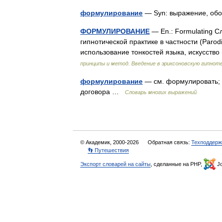
формулирование
— Syn: выражение, об
ФОРМУЛИРОВАНИЕ
— En.: Formulating 
гипнотической практике в частности (Parodi
использование тонкостей языка, искусст
принципы и метод. Введение в эриксоновскую гипнот
формулирование
— см. формулировать; 
договора …
Словарь многих выражений
© Академик, 2000-2026
Обратная связь:
Техподдерж
👣 Путешествия
Экспорт словарей на сайты
, сделанные на PHP,
Jo