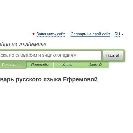
Запомнить сайт
Словарь на свой сайт
RU
едии на Академике
Найти!
Толкования
Переводы
Книги
Игры ⚽
варь русского языка Ефремовой