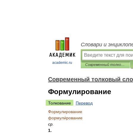
Словари и энциклоп
academic.ru
Современный толковый словарь русского языка Ефремовой
Современный толковый сло
Формулирование
Толкование
Перевод
Формулирование
формули́рование
ср
.
1
.