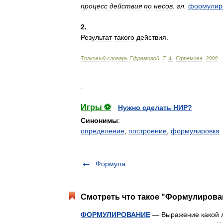
процесс
действия
по
несов
.
гл
.
формулир
2
.
Результат
такого
действия
.
Толковый
словарь
Ефремовой
.
Т
.
Ф
.
Ефремова
.
2000
.
.
Игры ⚽
Нужно сделать НИР?
Синонимы
:
определение
,
построение
,
формулировка
Формула
Смотреть что такое "Формулирован
ФОРМУЛИРОВАНИЕ
— Выражение какой л