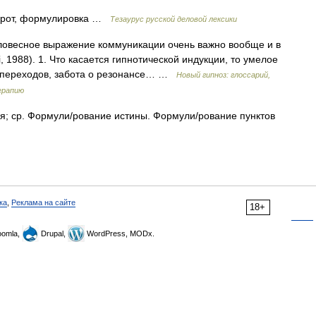
орот, формулировка …
Тезаурус русской деловой лексики
Словесное выражение коммуникации очень важно вообще и в
, 1988). 1. Что касается гипнотической индукции, то умелое
во переходов, забота о резонансе… …
Новый гипноз: глоссарий,
ерапию
я; ср. Формули/рование истины. Формули/рование пунктов
ка
,
Реклама на сайте
18+
omla,
Drupal,
WordPress, MODx.