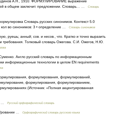
. Чудинов А.Н., 1910. ФОРМУЛИРОВАНИЕ выражение
лей в общем заключит. предложении. Словарь… …
Словарь
ормулировка Словарь русских синонимов. Контекст 5.0
 кол во синонимов: 3 • определение …
Словарь синонимов
руешь; анный; сов. и несов., что. Кратко и точно выразить
ои требования. Толковый словарь Ожегова. С.И. Ожегов, Н.Ю.
гова
Суменко. Англо русский словарь по информационным
ики информационные технологии в целом EN requirements
ика
рмулирования, формулирования, формулирований,
мулирование, формулирования, формулированием,
мулированиях (Источник: «Полная акцентуированная
 я …
Русский орфографический словарь
ли/ровании …
Орфографический словарь русского языка