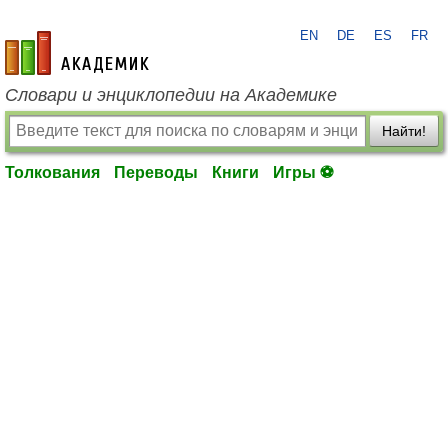
EN
DE
ES
FR
academic.ru
Словари и энциклопедии на Академике
Найти!
Толкования
Переводы
Книги
Игры ⚽