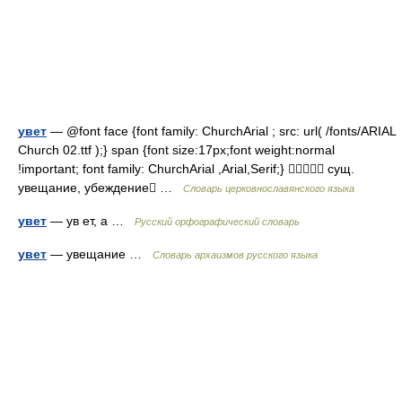
увет
— @font face {font family: ChurchArial ; src: url( /fonts/ARIAL
Church 02.ttf );} span {font size:17px;font weight:normal
!important; font family: ChurchArial ,Arial,Serif;}  сущ.
увещание, убеждение …
Словарь церковнославянского языка
увет
— ув ет, а …
Русский орфографический словарь
увет
— увещание …
Cловарь архаизмов русского языка