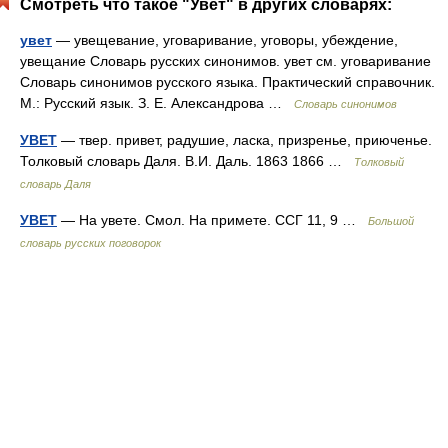
Смотреть что такое "Увет" в других словарях:
увет
— увещевание, уговаривание, уговоры, убеждение,
увещание Словарь русских синонимов. увет см. уговаривание
Словарь синонимов русского языка. Практический справочник.
М.: Русский язык. З. Е. Александрова …
Словарь синонимов
УВЕТ
— твер. привет, радушие, ласка, призренье, приюченье.
Толковый словарь Даля. В.И. Даль. 1863 1866 …
Толковый
словарь Даля
УВЕТ
— На увете. Смол. На примете. ССГ 11, 9 …
Большой
словарь русских поговорок