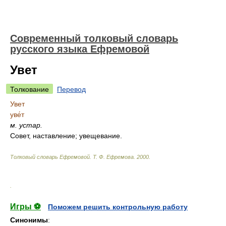
Современный толковый словарь
русского языка Ефремовой
Увет
Толкование
Перевод
Увет
уве́т
м.
устар.
Совет, наставление; увещевание.
Толковый словарь Ефремовой
.
Т. Ф. Ефремова.
2000
.
.
Игры ⚽
Поможем решить контрольную работу
Синонимы
: