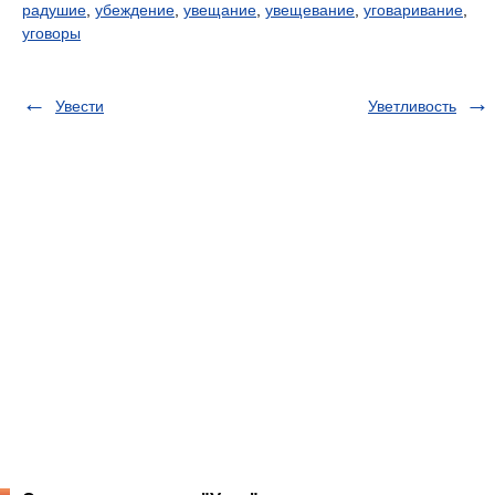
радушие
,
убеждение
,
увещание
,
увещевание
,
уговаривание
,
уговоры
Увести
Уветливость