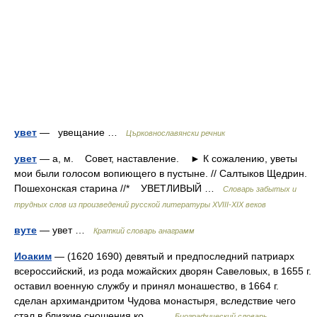
увет
— увещание …
Църковнославянски речник
увет
— а, м. Совет, наставление. ► К сожалению, уветы
мои были голосом вопиющего в пустыне. // Салтыков Щедрин.
Пошехонская старина //* УВЕТЛИВЫЙ …
Словарь забытых и
трудных слов из произведений русской литературы ХVIII-ХIХ веков
вуте
— увет …
Краткий словарь анаграмм
Иоаким
— (1620 1690) девятый и предпоследний патриарх
всероссийский, из рода можайских дворян Савеловых, в 1655 г.
оставил военную службу и принял монашество, в 1664 г.
сделан архимандритом Чудова монастыря, вследствие чего
стал в близкие сношения ко… …
Биографический словарь