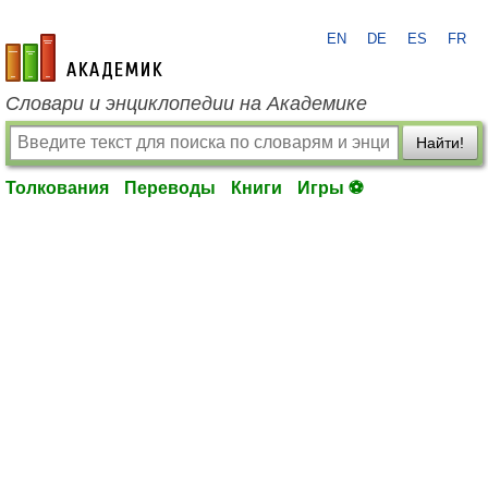
EN
DE
ES
FR
academic.ru
Словари и энциклопедии на Академике
Найти!
Толкования
Переводы
Книги
Игры ⚽