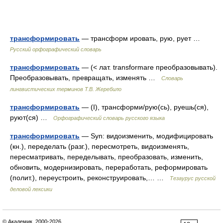
трансформировать
— трансформ ировать, рую, рует …
Русский орфографический словарь
трансформировать
— (< лат. transformare преобразовывать).
Преобразовывать, превращать, изменять …
Словарь
лингвистических терминов Т.В. Жеребило
трансформировать
— (I), трансформи/рую(сь), руешь(ся),
руют(ся) …
Орфографический словарь русского языка
трансформировать
— Syn: видоизменить, модифицировать
(кн.), переделать (разг.), пересмотреть, видоизменять,
пересматривать, переделывать, преобразовать, изменить,
обновить, модернизировать, переработать, реформировать
(полит.), переустроить, реконструировать,… …
Тезаурус русской
деловой лексики
© Академик, 2000-2026