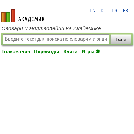
EN
DE
ES
FR
academic.ru
Словари и энциклопедии на Академике
Найти!
Толкования
Переводы
Книги
Игры ⚽