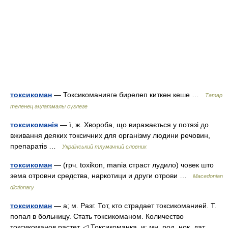
токсикоман
— Токсикоманиягә бирелеп киткән кеше …
Татар
теленең аңлатмалы сүзлеге
токсикоманія
— ї, ж. Хвороба, що виражається у потязі до
вживання деяких токсичних для організму людини речовин,
препаратів …
Український тлумачний словник
токсикоман
— (грч. toxikon, mania страст лудило) човек што
зема отровни средства, наркотици и други отрови …
Macedonian
dictionary
токсикоман
— а; м. Разг. Тот, кто страдает токсикоманией. Т.
попал в больницу. Стать токсикоманом. Количество
токсикоманов растет. ◁ Токсикоманка, и; мн. род. нок, дат.