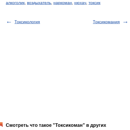
алкоголик
,
воздыхатель
,
наркоман
,
нюхач
,
токсик
Токсикология
Токсикомания
Смотреть что такое "Токсикоман" в других