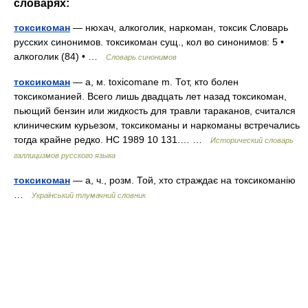
словарях:
токсикоман
— нюхач, алкоголик, наркоман, токсик Словарь
русских синонимов. токсикоман сущ., кол во синонимов: 5 •
алкоголик (84) • …
Словарь синонимов
токсикоман
— а, м. toxicomane m. Тот, кто болен
токсикоманией. Всего лишь двадцать лет назад токсикоман,
пьющий бензин или жидкость для травли тараканов, считался
клиническим курьезом, токсикоманы и наркоманы встречались
тогда крайне редко. НС 1989 10 131.… …
Исторический словарь
галлицизмов русского языка
токсикоман
— а, ч., розм. Той, хто страждає на токсикоманію
…
Український тлумачний словник