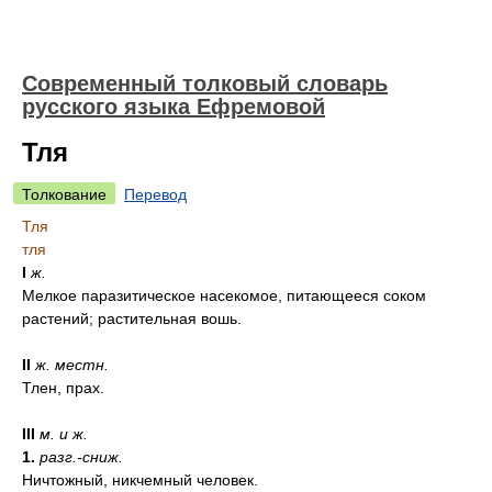
Современный толковый словарь
русского языка Ефремовой
Тля
Толкование
Перевод
Тля
тля
I
ж.
Мелкое паразитическое насекомое, питающееся соком
растений; растительная вошь.
II
ж.
местн.
Тлен, прах.
III
м. и ж.
1.
разг.-сниж.
Ничтожный, никчемный человек.