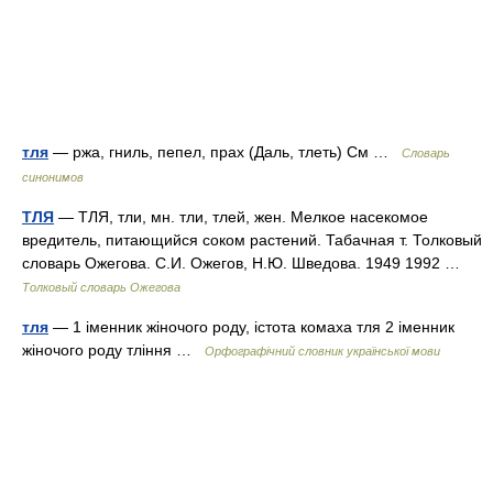
тля
— ржа, гниль, пепел, прах (Даль, тлеть) См …
Словарь
синонимов
ТЛЯ
— ТЛЯ, тли, мн. тли, тлей, жен. Мелкое насекомое
вредитель, питающийся соком растений. Табачная т. Толковый
словарь Ожегова. С.И. Ожегов, Н.Ю. Шведова. 1949 1992 …
Толковый словарь Ожегова
тля
— 1 іменник жіночого роду, істота комаха тля 2 іменник
жіночого роду тління …
Орфографічний словник української мови