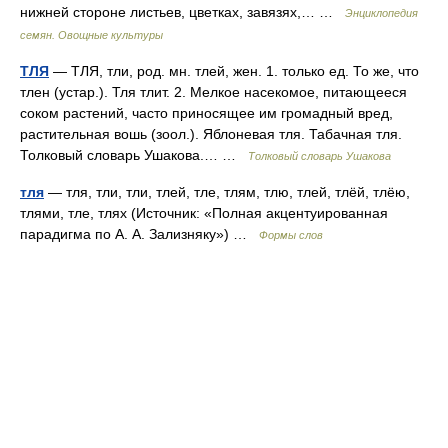
нижней стороне листьев, цветках, завязях,… …
Энциклопедия
семян. Овощные культуры
ТЛЯ
— ТЛЯ, тли, род. мн. тлей, жен. 1. только ед. То же, что
тлен (устар.). Тля тлит. 2. Мелкое насекомое, питающееся
соком растений, часто приносящее им громадный вред,
растительная вошь (зоол.). Яблоневая тля. Табачная тля.
Толковый словарь Ушакова.… …
Толковый словарь Ушакова
тля
— тля, тли, тли, тлей, тле, тлям, тлю, тлей, тлёй, тлёю,
тлями, тле, тлях (Источник: «Полная акцентуированная
парадигма по А. А. Зализняку») …
Формы слов