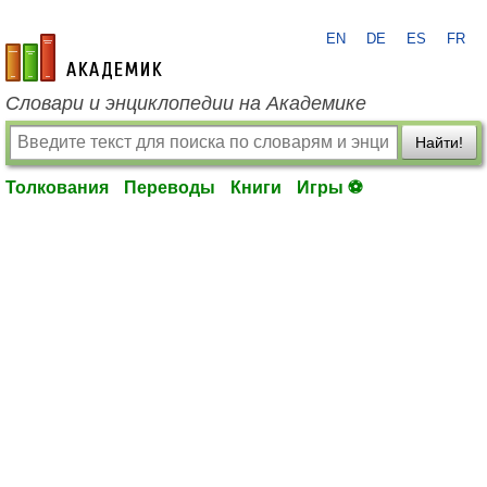
EN
DE
ES
FR
academic.ru
Словари и энциклопедии на Академике
Найти!
Толкования
Переводы
Книги
Игры ⚽