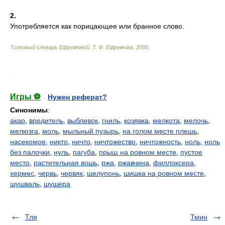
2.
Употребляется как порицающее или бранное слово.
Толковый словарь Ефремовой
.
Т. Ф. Ефремова.
2000
.
.
Игры ⚽
Нужен реферат?
Синонимы
:
акар
,
вредитель
,
выблевок
,
гниль
,
козявка
,
мелкота
,
мелочь
,
мелюзга
,
моль
,
мыльный пузырь
,
на голом месте плешь
,
насекомое
,
никто
,
ничто
,
ничтожество
,
ничтожность
,
ноль
,
ноль
без палочки
,
нуль
,
пагуба
,
прыщ на ровном месте
,
пустое
место
,
растительная вошь
,
ржа
,
ржавчина
,
филлоксера
,
хермес
,
червь
,
червяк
,
шелупонь
,
шишка на ровном месте
,
шушваль
,
шушера
Тля
Тмин