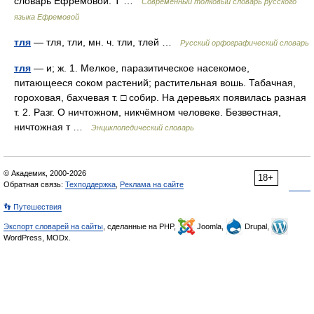
словарь Ефремовой. Т …
Современный толковый словарь русского
языка Ефремовой
тля
— тля, тли, мн. ч. тли, тлей …
Русский орфографический словарь
тля
— и; ж. 1. Мелкое, паразитическое насекомое,
питающееся соком растений; растительная вошь. Табачная,
гороховая, бахчевая т. □ собир. На деревьях появилась разная
т. 2. Разг. О ничтожном, никчёмном человеке. Безвестная,
ничтожная т …
Энциклопедический словарь
© Академик, 2000-2026
18+
Обратная связь:
Техподдержка
,
Реклама на сайте
👣 Путешествия
Экспорт словарей на сайты
, сделанные на PHP,
Joomla,
Drupal,
WordPress, MODx.