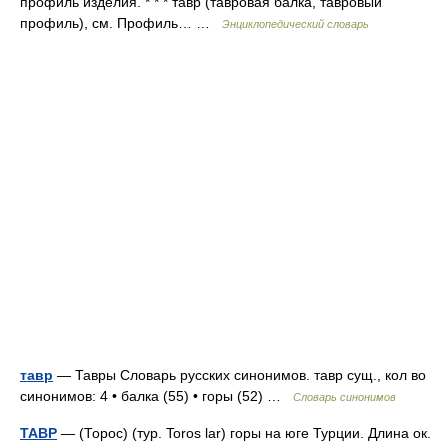
профиль изделия. * * * тавр (тавровая балка, тавровый
профиль), см. Профиль… …
Энциклопедический словарь
тавр
— Тавры Словарь русских синонимов. тавр сущ., кол во
синонимов: 4 • балка (55) • горы (52) …
Словарь синонимов
ТАВР
— (Торос) (тур. Toros lar) горы на юге Турции. Длина ок.