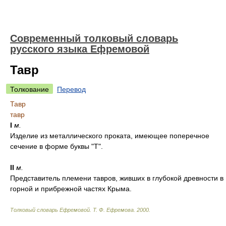
Современный толковый словарь
русского языка Ефремовой
Тавр
Толкование
Перевод
Тавр
тавр
I
м.
Изделие из металлического проката, имеющее поперечное
сечение в форме буквы "Т".
II
м.
Представитель племени тавров, живших в глубокой древности в
горной и прибрежной частях Крыма.
Толковый словарь Ефремовой
.
Т. Ф. Ефремова.
2000
.