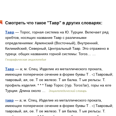
Смотреть что такое "Тавр" в других словарях:
Тавр
— Торос, горная система на Ю. Турции. Включает ряд
хребтов, носящих название Тавр с различными
определениями: Армянский (Восточный), Внутренний,
Киликийский, Северный, Центральный Тавр. Это отражено в
турецк. общих названиях горной системы: Toros… …
Географическая энциклопедия
Тавр
— а; м. Спец. Изделие из металлического проката,
имеющее поперечное сечение в форме буквы Т . ◁ Тавровый;
тавровый, ая, ое. Т ое железо. Т ая балка. Т ые рельсы. Т.
профиль изделия. * * * Тавр Торос (тур. Toros’lar), горы на юге
Турции. Длина около …
Энциклопедический словарь
тавр
— а; м. Спец. Изделие из металлического проката,
имеющее поперечное сечение в форме буквы Т . ◁ Тавровый;
тавровый, ая, ое. Т ое железо. Т ая балка. Т ые рельсы. Т.