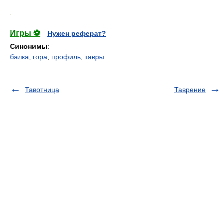
.
Игры ⚽
Нужен реферат?
Синонимы
:
балка
,
гора
,
профиль
,
тавры
Тавотница
Таврение