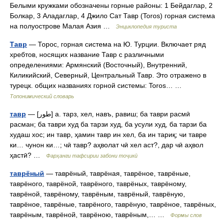
Белыми кружками обозначены горные районы: 1 Бейдаглар, 2
Болкар, 3 Аладаглар, 4 Джило Сат Тавр (Toros) горная система
на полуострове Малая Азия …
Энциклопедия туриста
Тавр
— Торос, горная система на Ю. Турции. Включает ряд
хребтов, носящих название Тавр с различными
определениями: Армянский (Восточный), Внутренний,
Киликийский, Северный, Центральный Тавр. Это отражено в
турецк. общих названиях горной системы: Toros… …
Топонимический словарь
тавр
— [طور] а. тарз, хел, навъ, равиш; ба таври расмӣ
расман; ба таври худ ба тарзи худ, ба усули худ, ба тарзи ба
худаш хос; ин тавр, ҳамин тавр ин хел, ба ин тариқ; чи тавре
ки… чунон ки…; чӣ тавр? аҳволат чӣ хел аст?, дар чӣ аҳвол
ҳастӣ? …
Фарҳанги тафсирии забони тоҷикӣ
таврёный
— таврёный, таврёная, таврёное, таврёные,
таврёного, таврёной, таврёного, таврёных, таврёному,
таврёной, таврёному, таврёным, таврёный, таврёную,
таврёное, таврёные, таврёного, таврёную, таврёное, таврёных,
таврёным, таврёной, таврёною, таврёным,… …
Формы слов