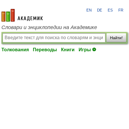
EN
DE
ES
FR
academic.ru
Словари и энциклопедии на Академике
Найти!
Толкования
Переводы
Книги
Игры ⚽