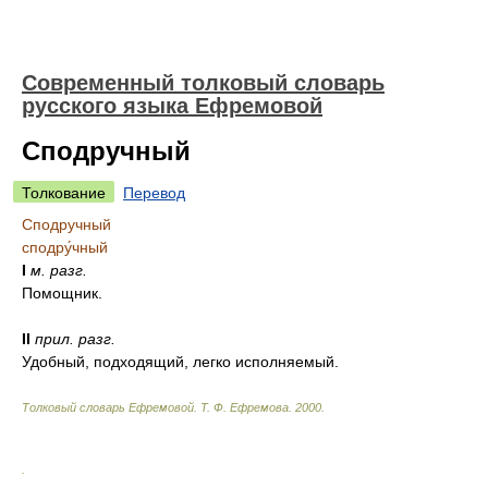
Современный толковый словарь
русского языка Ефремовой
Сподручный
Толкование
Перевод
Сподручный
сподру́чный
I
м.
разг.
Помощник.
II
прил.
разг.
Удобный, подходящий, легко исполняемый.
Толковый словарь Ефремовой
.
Т. Ф. Ефремова.
2000
.
.