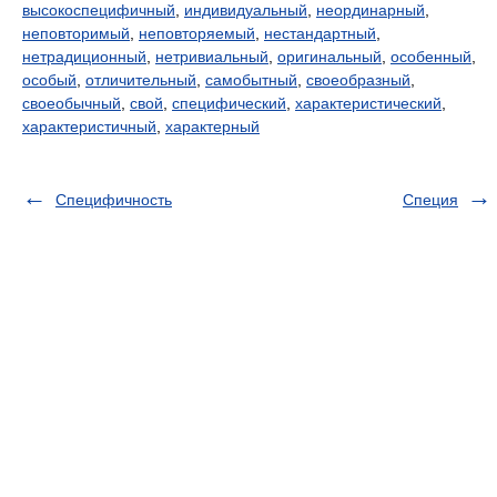
высокоспецифичный
,
индивидуальный
,
неординарный
,
неповторимый
,
неповторяемый
,
нестандартный
,
нетрадиционный
,
нетривиальный
,
оригинальный
,
особенный
,
особый
,
отличительный
,
самобытный
,
своеобразный
,
своеобычный
,
свой
,
специфический
,
характеристический
,
характеристичный
,
характерный
Специфичность
Специя