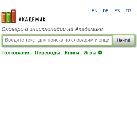
EN
DE
ES
FR
academic.ru
Словари и энциклопедии на Академике
Найти!
Толкования
Переводы
Книги
Игры ⚽