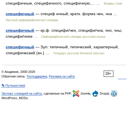
специфичные, специфичного, специфичную,… …
Формы слов
специфичный
— специф ичный; кратк. форма чен, чна …
Русский орфографический словарь
специфичный
— кр.ф. специфи/чен, специфи/чна, чно, чны;
специфи/чнее …
Орфографический словарь русского языка
специфичный
— Syn: типичный, типический, характерный,
специфический (кн.) …
Тезаурус русской деловой лексики
© Академик, 2000-2026
18+
Обратная связь:
Техподдержка
,
Реклама на сайте
👣 Путешествия
Экспорт словарей на сайты
, сделанные на PHP,
Joomla,
Drupal,
WordPress, MODx.