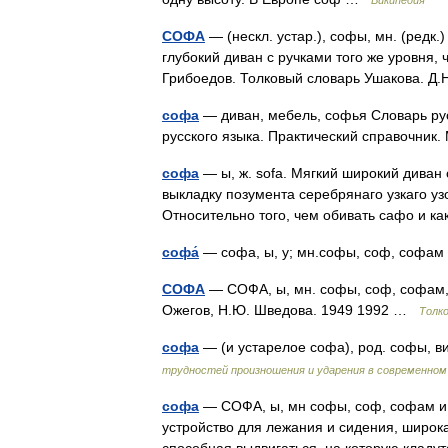
Википедия
СОФА
— (нескл. устар.), софы, мн. (редк.
глубокий диван с ручками того же уровня, 
Грибоедов. Толковый словарь Ушакова. Д
софа
— диван, мебель, софья Словарь ру
русского языка. Практический справочник.
софа
— ы, ж. sofa. Мягкий широкий диван 
выкладку позумента серебрянаго узкаго узо
Относительно того, чем обивать сафо и 
софа́
— софа, ы, у; мн.софы, соф, соф
СОФА
— СОФА, ы, мн. софы, соф, софам, 
Ожегов, Н.Ю. Шведова. 1949 1992 …
Толк
софа
— (и устарелое софа), род. софы, в
трудностей произношения и ударения в современном
софа
— СОФА, ы, мн софы, соф, софам и
устройство для лежания и сидения, широк