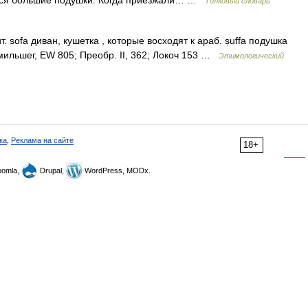
утся большие подушки. Когда приезжали… …
Толковый словарь
. sofa диван, кушетка , которые восходят к араб. ṣuffа подушка
мильшег, ЕW 805; Преобр. II, 362; Локоч 153 …
Этимологический
ка
,
Реклама на сайте
18+
omla,
Drupal,
WordPress, MODx.