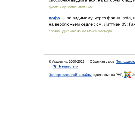
способная выдвигаться, на которую клад
русских существительных
софа
— по видимому, через франц. sоfа, ит
на верблюжьем седле ; см. Литтман 89; Га
словарь русского языка Макса Фасмера
© Академик, 2000-2026
Обратная связь:
Техподдерж
👣 Путешествия
Экспорт словарей на сайты
, сделанные на PHP,
Jo