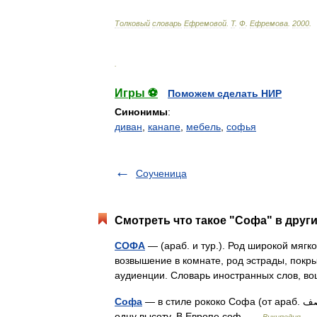
Толковый
словарь
Ефремовой
.
Т
.
Ф
.
Ефремова
.
2000
.
.
Игры ⚽
Поможем сделать НИР
Синонимы
:
диван
,
канапе
,
мебель
,
софья
Соученица
Смотреть что такое "Софа" в други
СОФА
— (араб. и тур.). Род широкой мягк
возвышение в комнате, род эстрады, покры
аудиенции. Словарь иностранных слов, 
Софа
— в стиле рококо Софа (от араб. صف‎‎) широкий диван, в котором спинка и подлокотники имеют
одну высоту. В Европе соф …