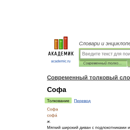
Словари и энциклоп
academic.ru
Современный толковый словарь русского языка Ефремовой
Современный толковый сло
Софа
Толкование
Перевод
Софа
софа́
ж
.
Мягкий
широкий
диван
с
подлокотниками
и