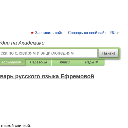
Запомнить сайт
Словарь на свой сайт
RU
едии на Академике
Найти!
Толкования
Переводы
Книги
Игры ⚽
варь русского языка Ефремовой
низкой
спинкой
.