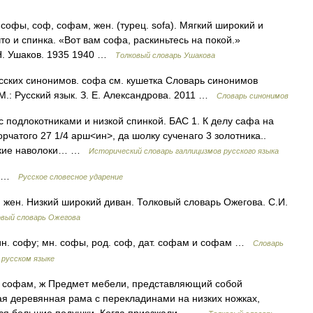
) софы, соф, софам, жен. (турец. sofa). Мягкий широкий и
что и спинка. «Вот вам софа, раскиньтесь на покой.»
.Н. Ушаков. 1935 1940 …
Толковый словарь Ушакова
сских синонимов. софа см. кушетка Словарь синонимов
 М.: Русский язык. З. Е. Александрова. 2011 …
Словарь синонимов
с подлокотниками и низкой спинкой. БАС 1. К делу сафа на
рчатого 27 1/4 арш<ин>, да шолку сученаго 3 золотника..
какие наволоки… …
Исторический словарь галлицизмов русского языка
ам …
Русское словесное ударение
жен. Низкий широкий диван. Толковый словарь Ожегова. С.И.
овый словарь Ожегова
ин. софу; мн. софы, род. соф, дат. софам и софам …
Словарь
 русском языке
 софам, ж Предмет мебели, представляющий собой
ая деревянная рама с перекладинами на низких ножках,