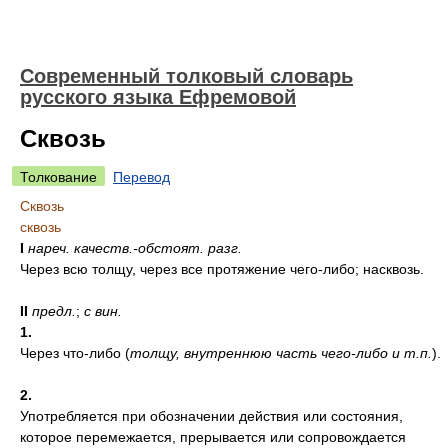
Современный толковый словарь
русского языка Ефремовой
Сквозь
Толкование
Перевод
Сквозь
сквозь
I
нареч.
качеств.-обстоят.
разг.
Через всю толщу, через все протяжение чего-либо; насквозь.
II
предл.
;
с вин.
1.
Через что-либо
(
толщу, внутреннюю часть чего-либо и т.п.
)
.
2.
Употребляется при обозначении действия или состояния,
которое перемежается, прерывается или сопровождается