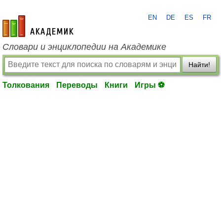
EN
DE
ES
FR
academic.ru
Словари и энциклопедии на Академике
Найти!
Толкования
Переводы
Книги
Игры ⚽