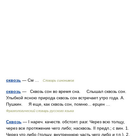
сквозь
— См …
Словарь синонимов
сквозь
— Сквозь сон во время сна. Слышал сквозь сон.
Улыбкой ясною природа сквозь сон встречает утро года. А.
Пушкин. Я еще, как сквозь сон, помню... ерцен …
Фразеологический словарь русского языка
Сквозь
— I нареч. качеств. обстоят. разг. Через всю толщу,
через все протяжение чего либо; насквозь. II предл.; с вин. 1.
Через что либо (толщу, внутреннюю часть чего либо и т.п.). 2.