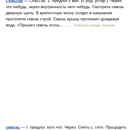
СКВОЗЬ
— СКВОЗЬ. 1. предлог с вин. (с род. устар.). Через
что нибудь, через внутренность чего нибудь. Смотреть сквозь
дверную щель. В крепостную эпоху солдат в наказание
прогоняли сквозь строй. Сквозь крышу протекает дождевая
вода. «Прошел сквозь огонь,… …
Толковый словарь Ушакова
сквозь
— I. предлог. кого что. Через. Сеять с. сито. Процедить