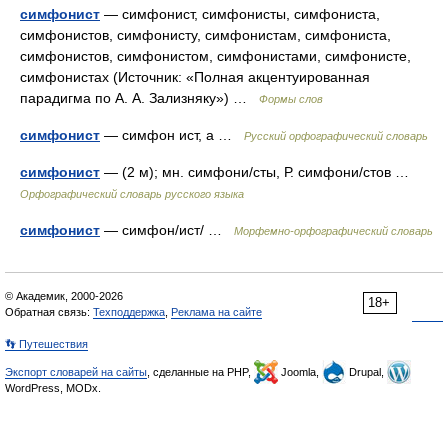
симфонист
— симфонист, симфонисты, симфониста,
симфонистов, симфонисту, симфонистам, симфониста,
симфонистов, симфонистом, симфонистами, симфонисте,
симфонистах (Источник: «Полная акцентуированная
парадигма по А. А. Зализняку») …
Формы слов
симфонист
— симфон ист, а …
Русский орфографический словарь
симфонист
— (2 м); мн. симфони/сты, Р. симфони/стов …
Орфографический словарь русского языка
симфонист
— симфон/ист/ …
Морфемно-орфографический словарь
© Академик, 2000-2026
18+
Обратная связь:
Техподдержка
,
Реклама на сайте
👣 Путешествия
Экспорт словарей на сайты
, сделанные на PHP,
Joomla,
Drupal,
WordPress, MODx.