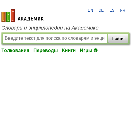
EN
DE
ES
FR
academic.ru
Словари и энциклопедии на Академике
Найти!
Толкования
Переводы
Книги
Игры ⚽