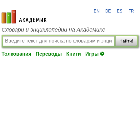
EN
DE
ES
FR
academic.ru
Словари и энциклопедии на Академике
Найти!
Толкования
Переводы
Книги
Игры ⚽