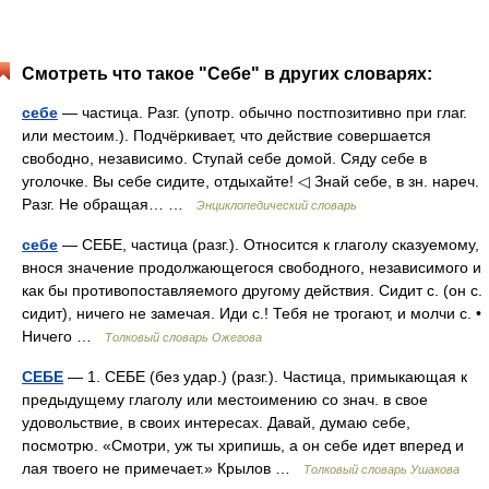
Смотреть что такое "Себе" в других словарях:
себе
— частица. Разг. (употр. обычно постпозитивно при глаг.
или местоим.). Подчёркивает, что действие совершается
свободно, независимо. Ступай себе домой. Сяду себе в
уголочке. Вы себе сидите, отдыхайте! ◁ Знай себе, в зн. нареч.
Разг. Не обращая… …
Энциклопедический словарь
себе
— СЕБЕ, частица (разг.). Относится к глаголу сказуемому,
внося значение продолжающегося свободного, независимого и
как бы противопоставляемого другому действия. Сидит с. (он с.
сидит), ничего не замечая. Иди с.! Тебя не трогают, и молчи с. •
Ничего …
Толковый словарь Ожегова
СЕБЕ
— 1. СЕБЕ (без удар.) (разг.). Частица, примыкающая к
предыдущему глаголу или местоимению со знач. в свое
удовольствие, в своих интересах. Давай, думаю себе,
посмотрю. «Смотри, уж ты хрипишь, а он себе идет вперед и
лая твоего не примечает.» Крылов …
Толковый словарь Ушакова