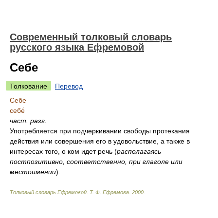
Современный толковый словарь
русского языка Ефремовой
Себе
Толкование
Перевод
Себе
себе́
част.
разг.
Употребляется при подчеркивании свободы протекания
действия или совершения его в удовольствие, а также в
интересах того, о ком идет речь
(
располагаясь
постпозитивно, соответственно, при глаголе или
местоимении
)
.
Толковый словарь Ефремовой
.
Т. Ф. Ефремова.
2000
.