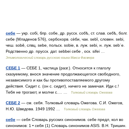
себе
— укр. собi, блр. собе, др. русск. собѣ, ст. слав. себѣ, болг.
себе (Младенов 576), сербохорв. сѐби, чак. sebȉ, словен. sebi,
чеш. sobě, слвц. sеbе, польск. sobie, в. луж. sebi, н. луж. sеb᾽е.
Родственно др. прусск. дат. sebbei себе , оск. sifei …
Этимологический словарь русского языка Макса Фасмера
СЕБЕ 1
— СЕБЕ 1, частица (разг.). Относится к глаголу
сказуемому, внося значение продолжающегося свободного,
независимого и как бы противопоставляемого другому
действия. Сидит с. (он с. сидит), ничего не замечая. Иди с.!
Тебя не трогают, и молчи с.… …
Толковый словарь Ожегова
СЕБЕ 2
— см. себя. Толковый словарь Ожегова. С.И. Ожегов,
Н.Ю. Шведова. 1949 1992 …
Толковый словарь Ожегова
себе
— себя Словарь русских синонимов. себе предл, кол во
синонимов: 1 • себя (1) Словарь синонимов ASIS. В.Н. Тришин.