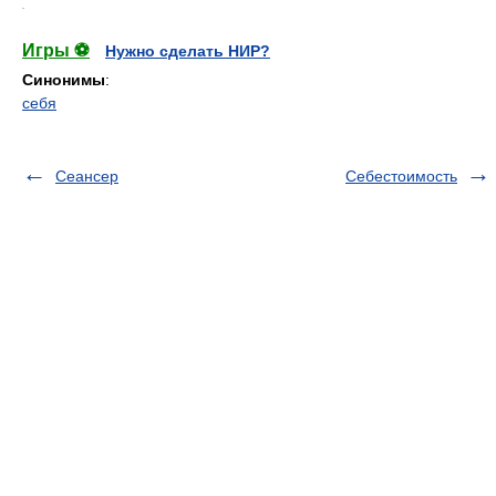
.
Игры ⚽
Нужно сделать НИР?
Синонимы
:
себя
Сеансер
Себестоимость