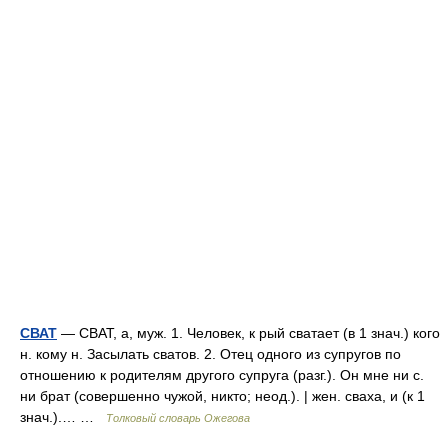
СВАТ
— СВАТ, а, муж. 1. Человек, к рый сватает (в 1 знач.) кого
н. кому н. Засылать сватов. 2. Отец одного из супругов по
отношению к родителям другого супруга (разг.). Он мне ни с.
ни брат (совершенно чужой, никто; неод.). | жен. сваха, и (к 1
знач.).… …
Толковый словарь Ожегова