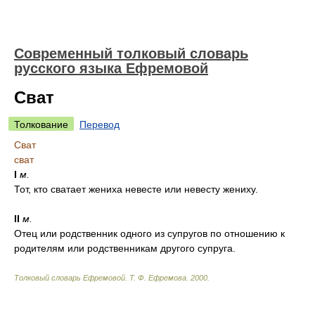
Современный толковый словарь
русского языка Ефремовой
Сват
Толкование
Перевод
Сват
сват
I
м.
Тот, кто сватает жениха невесте или невесту жениху.
II
м.
Отец или родственник одного из супругов по отношению к
родителям или родственникам другого супруга.
Толковый словарь Ефремовой
.
Т. Ф. Ефремова.
2000
.