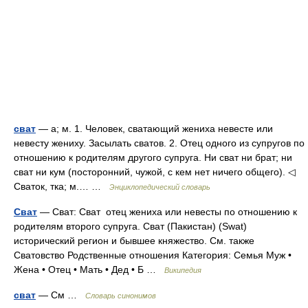
сват
— а; м. 1. Человек, сватающий жениха невесте или
невесту жениху. Засылать сватов. 2. Отец одного из супругов по
отношению к родителям другого супруга. Ни сват ни брат; ни
сват ни кум (посторонний, чужой, с кем нет ничего общего). ◁
Сваток, тка; м.… …
Энциклопедический словарь
Сват
— Сват: Сват отец жениха или невесты по отношению к
родителям второго супруга. Сват (Пакистан) (Swat)
исторический регион и бывшее княжество. См. также
Сватовство Родственные отношения Категория: Семья Муж •
Жена • Отец • Мать • Дед • Б …
Википедия
сват
— См …
Словарь синонимов