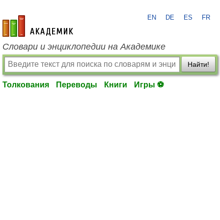
EN
DE
ES
FR
academic.ru
Словари и энциклопедии на Академике
Найти!
Толкования
Переводы
Книги
Игры ⚽