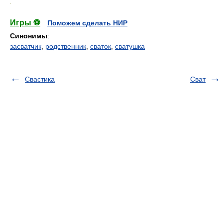
.
Игры ⚽
Поможем сделать НИР
Синонимы
:
засватчик
,
родственник
,
сваток
,
сватушка
Свастика
Сват