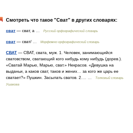
Смотреть что такое "Сват" в других словарях:
сват
— сват, а …
Русский орфографический словарь
сват
— сват/ …
Морфемно-орфографический словарь
СВАТ
— СВАТ, свата, муж. 1. Человек, занимающийся
сватовством, сватающий кого нибудь кому нибудь (дорев.).
«Сватай Марью, Марью, сват.» Некрасов. «Девушка на
выданьи, а каков сват, таков и жених… за кого же царь ее
сватает?» Пушкин. Засылать сватов. 2.… …
Толковый словарь
Ушакова