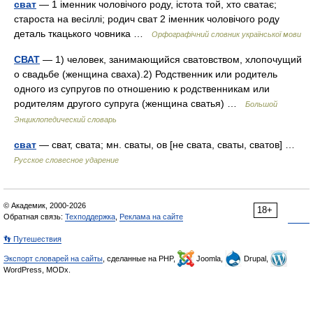
сват
— 1 іменник чоловічого роду, істота той, хто сватає;
староста на весіллі; родич сват 2 іменник чоловічого роду
деталь ткацького човника …
Орфографічний словник української мови
СВАТ
— 1) человек, занимающийся сватовством, хлопочущий
о свадьбе (женщина сваха).2) Родственник или родитель
одного из супругов по отношению к родственникам или
родителям другого супруга (женщина сватья) …
Большой
Энциклопедический словарь
сват
— сват, свата; мн. сваты, ов [не свата, сваты, сватов] …
Русское словесное ударение
© Академик, 2000-2026
18+
Обратная связь:
Техподдержка
,
Реклама на сайте
👣 Путешествия
Экспорт словарей на сайты
, сделанные на PHP,
Joomla,
Drupal,
WordPress, MODx.