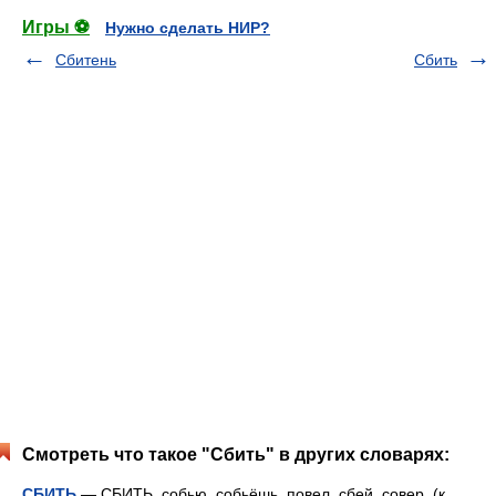
Игры ⚽
Нужно сделать НИР?
Сбитень
Сбить
Смотреть что такое "Сбить" в других словарях:
СБИТЬ
— СБИТЬ, собью, собьёшь, повел. сбей, совер. (к