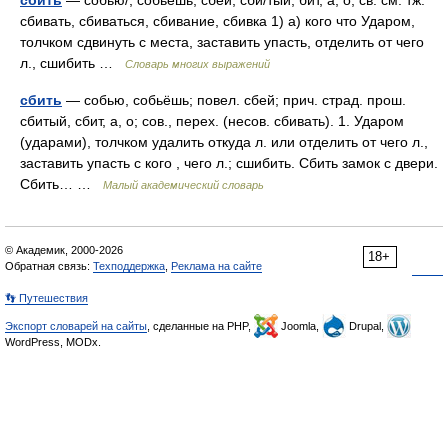
сбить
— собью/, собьёшь; сбей; сби/тый; бит, а, о; св. см. тж.
сбивать, сбиваться, сбивание, сбивка 1) а) кого что Ударом,
толчком сдвинуть с места, заставить упасть, отделить от чего
л., сшибить …
Словарь многих выражений
сбить
— собью, собьёшь; повел. сбей; прич. страд. прош.
сбитый, сбит, а, о; сов., перех. (несов. сбивать). 1. Ударом
(ударами), толчком удалить откуда л. или отделить от чего л.,
заставить упасть с кого , чего л.; сшибить. Сбить замок с двери.
Сбить… …
Малый академический словарь
© Академик, 2000-2026
18+
Обратная связь:
Техподдержка
,
Реклама на сайте
👣 Путешествия
Экспорт словарей на сайты
, сделанные на PHP,
Joomla,
Drupal,
WordPress, MODx.