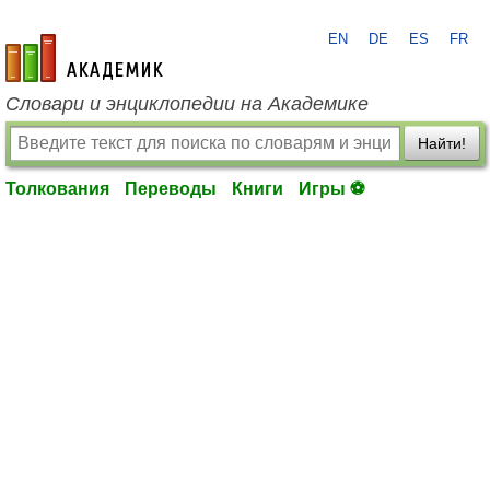
EN
DE
ES
FR
academic.ru
Словари и энциклопедии на Академике
Найти!
Толкования
Переводы
Книги
Игры ⚽