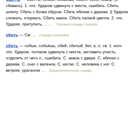
сбивать). 1. что. Ударом сдвинуть с места, сшибить. Сбить
шляпу. Сбить с бочки обручи. Сбить яблоки с дерева. || Ударом
сломать, оторвать. Сбить замок. Сбить палкой цветок. 2. что.
Ударяя, притупить,… …
Толковый словарь Ушакова
сбить
— См …
Словарь синонимов
сбить
— собью, собьёшь; сбей; сбитый; бит, а, о; св. 1. кого
что. Ударом, толчком сдвинуть с места, заставить упасть,
отделить от чего л., сшибить. С. замок с двери. С. яблоко с
дерева. С. снег с валенок. С. кеглю. С. человека с ног. С.
ветром, ураганом …
Энциклопедический словарь