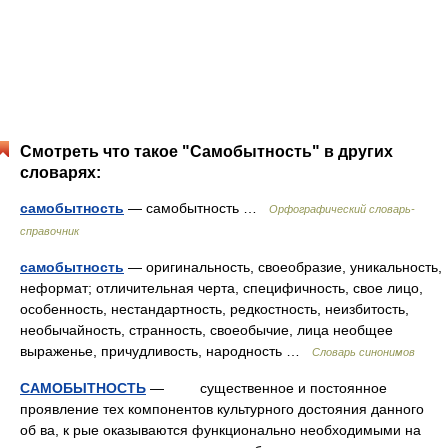
Смотреть что такое "Самобытность" в других
словарях:
самобытность
— самобытность …
Орфографический словарь-
справочник
самобытность
— оригинальность, своеобразие, уникальность,
неформат; отличительная черта, специфичность, свое лицо,
особенность, нестандартность, редкостность, неизбитость,
необычайность, странность, своеобычие, лица необщее
выраженье, причудливость, народность …
Словарь синонимов
САМОБЫТНОСТЬ
— существенное и постоянное
проявление тех компонентов культурного достояния данного
об ва, к рые оказываются функционально необходимыми на