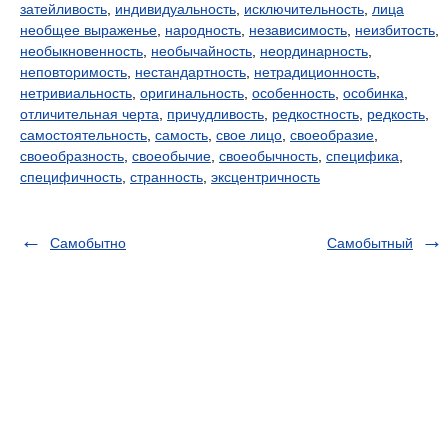
затейливость
,
индивидуальность
,
исключительность
,
лица
необщее выраженье
,
народность
,
независимость
,
неизбитость
,
необыкновенность
,
необычайность
,
неординарность
,
неповторимость
,
нестандартность
,
нетрадиционность
,
нетривиальность
,
оригинальность
,
особенность
,
особинка
,
отличительная черта
,
причудливость
,
редкостность
,
редкость
,
самостоятельность
,
самость
,
свое лицо
,
своеобразие
,
своеобразность
,
своеобычие
,
своеобычность
,
специфика
,
специфичность
,
странность
,
эксцентричность
Самобытно
Самобытный