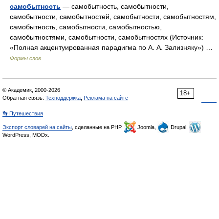
самобытность
— самобытность, самобытности,
самобытности, самобытностей, самобытности, самобытностям,
самобытность, самобытности, самобытностью,
самобытностями, самобытности, самобытностях (Источник:
«Полная акцентуированная парадигма по А. А. Зализняку») …
Формы слов
© Академик, 2000-2026
18+
Обратная связь:
Техподдержка
,
Реклама на сайте
👣 Путешествия
Экспорт словарей на сайты
, сделанные на PHP,
Joomla,
Drupal,
WordPress, MODx.