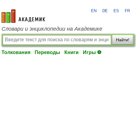
EN
DE
ES
FR
academic.ru
Словари и энциклопедии на Академике
Найти!
Толкования
Переводы
Книги
Игры ⚽