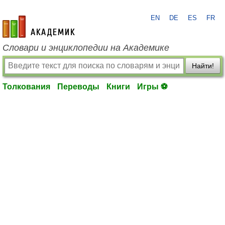
EN
DE
ES
FR
academic.ru
Словари и энциклопедии на Академике
Найти!
Толкования
Переводы
Книги
Игры ⚽