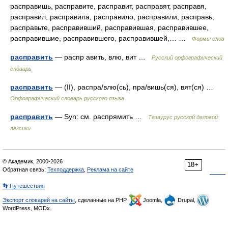
расправишь, расправите, расправит, расправят, расправя,
расправил, расправила, расправило, расправили, расправь,
расправьте, расправивший, расправившая, расправившее,
расправившие, расправившего, расправившей,… …
Формы слов
расправить
— распр авить, влю, вит …
Русский орфографический
словарь
расправить
— (II), распра/влю(сь), пра/вишь(ся), вят(ся) …
Орфографический словарь русского языка
расправить
— Syn: см. распрямить …
Тезаурус русской деловой
лексики
© Академик, 2000-2026
18+
Обратная связь:
Техподдержка
,
Реклама на сайте
👣 Путешествия
Экспорт словарей на сайты
, сделанные на PHP,
Joomla,
Drupal,
WordPress, MODx.