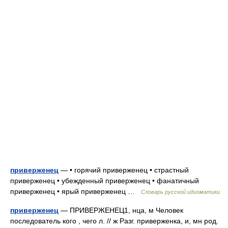
приверженец
— • горячий приверженец • страстный
приверженец • убежденный приверженец • фанатичный
приверженец • ярый приверженец …
Словарь русской идиоматики
приверженец
— ПРИВЕРЖЕНЕЦ1, нца, м Человек
последователь кого , чего л. // ж Разг. приверженка, и, мн род.