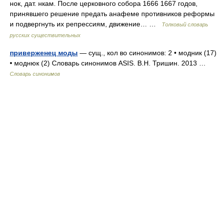
нок, дат. нкам. После церковного собора 1666 1667 годов,
принявшего решение предать анафеме противников реформы
и подвергнуть их репрессиям, движение… …
Толковый словарь
русских существительных
приверженец моды
— сущ., кол во синонимов: 2 • модник (17)
• моднюк (2) Словарь синонимов ASIS. В.Н. Тришин. 2013 …
Словарь синонимов