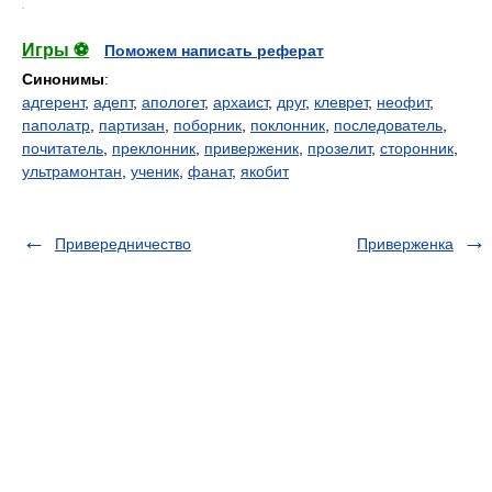
.
Игры ⚽
Поможем написать реферат
Синонимы
:
адгерент
,
адепт
,
апологет
,
архаист
,
друг
,
клеврет
,
неофит
,
паполатр
,
партизан
,
поборник
,
поклонник
,
последователь
,
почитатель
,
преклонник
,
приверженик
,
прозелит
,
сторонник
,
ультрамонтан
,
ученик
,
фанат
,
якобит
Привередничество
Приверженка