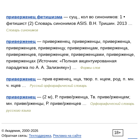
приверженец фетишизма
— сущ., кол во синонимов: 1 •
фетишист (2) Словарь синонимов ASIS. В.Н. Тришин. 2013 …
Словарь синонимов
приверженец
— приверженец, приверженцы, приверженца,
приверженцев, приверженцу, приверженцам, приверженца,
приверженцев, приверженцем, приверженцами, приверженце,
приверженцах (Источник: «Полная акцентуированная
парадигма по А. А. Зализняку») …
Формы слов
приверженец
— прив ерженец, нца, твор. п. нцем, род. п. мн.
ч. нцев …
Русский орфографический словарь
приверженец
— (2 м), Р. приве/рженца, Тв. приве/рженцем;
мн. приве/рженцы, Р. приве/рженцев …
Орфографический словарь
русского языка
© Академик, 2000-2026
18+
Обратная связь:
Техподдержка
,
Реклама на сайте