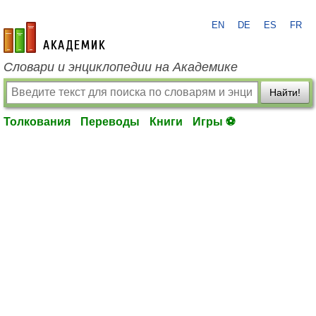
EN
DE
ES
FR
academic.ru
Словари и энциклопедии на Академике
Найти!
Толкования
Переводы
Книги
Игры ⚽