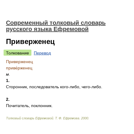
Современный толковый словарь
русского языка Ефремовой
Приверженец
Толкование
Перевод
Приверженец
приве́рженец
м.
1.
Сторонник, последователь кого-либо, чего-либо.
2.
Почитатель, поклонник.
Толковый словарь Ефремовой
.
Т. Ф. Ефремова.
2000
.