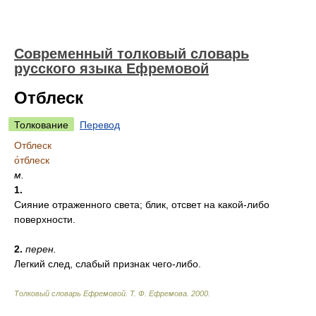
Современный толковый словарь
русского языка Ефремовой
Отблеск
Толкование
Перевод
Отблеск
о́тблеск
м.
1.
Сияние отраженного света; блик, отсвет на какой-либо
поверхности.
2.
перен.
Легкий след, слабый признак чего-либо.
Толковый словарь Ефремовой
.
Т. Ф. Ефремова.
2000
.