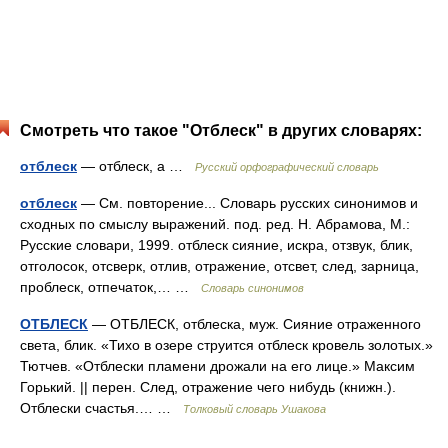
Смотреть что такое "Отблеск" в других словарях:
отблеск
— отблеск, а …
Русский орфографический словарь
отблеск
— См. повторение... Словарь русских синонимов и
сходных по смыслу выражений. под. ред. Н. Абрамова, М.:
Русские словари, 1999. отблеск сияние, искра, отзвук, блик,
отголосок, отсверк, отлив, отражение, отсвет, след, зарница,
проблеск, отпечаток,… …
Словарь синонимов
ОТБЛЕСК
— ОТБЛЕСК, отблеска, муж. Сияние отраженного
света, блик. «Тихо в озере струится отблеск кровель золотых.»
Тютчев. «Отблески пламени дрожали на его лице.» Максим
Горький. || перен. След, отражение чего нибудь (книжн.).
Отблески счастья.… …
Толковый словарь Ушакова