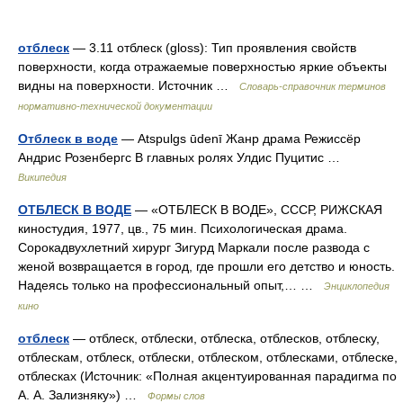
отблеск
— 3.11 отблеск (gloss): Тип проявления свойств
поверхности, когда отражаемые поверхностью яркие объекты
видны на поверхности. Источник …
Словарь-справочник терминов
нормативно-технической документации
Отблеск в воде
— Atspulgs ūdenī Жанр драма Режиссёр
Андрис Розенбергс В главных ролях Улдис Пуцитис …
Википедия
ОТБЛЕСК В ВОДЕ
— «ОТБЛЕСК В ВОДЕ», СССР, РИЖСКАЯ
киностудия, 1977, цв., 75 мин. Психологическая драма.
Сорокадвухлетний хирург Зигурд Маркали после развода с
женой возвращается в город, где прошли его детство и юность.
Надеясь только на профессиональный опыт,… …
Энциклопедия
кино
отблеск
— отблеск, отблески, отблеска, отблесков, отблеску,
отблескам, отблеск, отблески, отблеском, отблесками, отблеске,
отблесках (Источник: «Полная акцентуированная парадигма по
А. А. Зализняку») …
Формы слов