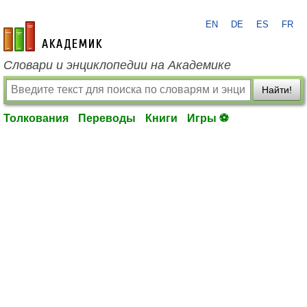
EN
DE
ES
FR
academic.ru
Словари и энциклопедии на Академике
Найти!
Толкования
Переводы
Книги
Игры ⚽