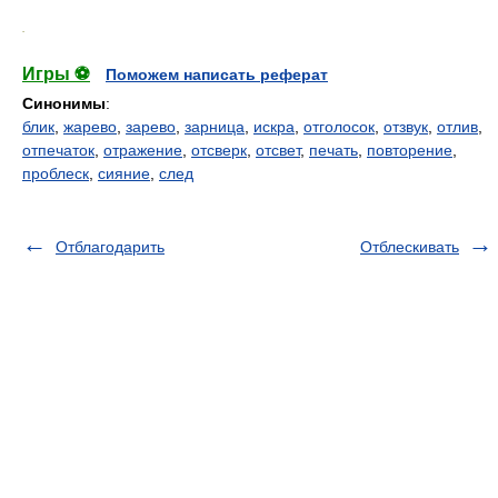
.
Игры ⚽
Поможем написать реферат
Синонимы
:
блик
,
жарево
,
зарево
,
зарница
,
искра
,
отголосок
,
отзвук
,
отлив
,
отпечаток
,
отражение
,
отсверк
,
отсвет
,
печать
,
повторение
,
проблеск
,
сияние
,
след
Отблагодарить
Отблескивать