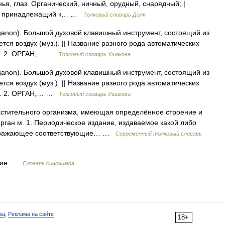
ья, глаз. Органический, ничный, орудный, снарядный; |
х; | принадлежащий к… …
Толковый словарь Даля
rganon). Большой духовой клавишный инструмент, состоящий из
тся воздух (муз.). || Название разного рода автоматических
ан. 2. ОРГАН,… …
Толковый словарь Ушакова
rganon). Большой духовой клавишный инструмент, состоящий из
тся воздух (муз.). || Название разного рода автоматических
ан. 2. ОРГАН,… …
Толковый словарь Ушакова
растительного организма, имеющая определённое строение и
ган м. 1. Периодическое издание, издаваемое какой либо
 отражающее соответствующие… …
Современный толковый словарь
удие …
Словарь синонимов
ка
,
Реклама на сайте
18+