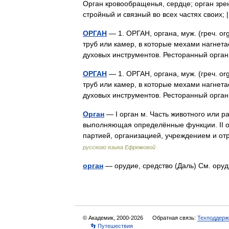
Орган кровообращенья, сердце; орган зрен
стройный и связный во всех частях свои
ОРГАН
— 1. ОРГАН, органа, муж. (греч. o
труб или камер, в которые мехами нагнетае
духовых инструментов. Ресторанный орг
ОРГАН
— 1. ОРГАН, органа, муж. (греч. o
труб или камер, в которые мехами нагнетае
духовых инструментов. Ресторанный орг
Орган
— I орган м. Часть животного или 
выполняющая определённые функции. II ор
партией, организацией, учреждением и
русского языка Ефремовой
орган
— орудие, средство (Даль) См. ор
© Академик, 2000-2026
Обратная связь:
Техподдерж
👣 Путешествия