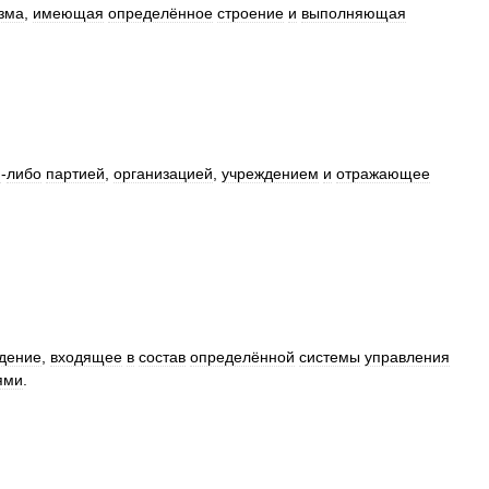
зма
,
имеющая
определённое
строение
и
выполняющая
й
-
либо
партией
,
организацией
,
учреждением
и
отражающее
дение
,
входящее
в
состав
определённой
системы
управления
ями
.