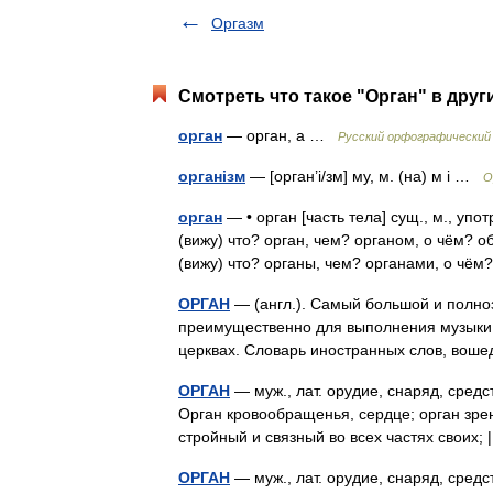
Оргазм
Смотреть что такое "Орган" в друг
орган
— орган, а …
Русский орфографический
організм
— [орган’і/зм] му, м. (на) м і …
О
орган
— • орган [часть тела] сущ., м., упо
(вижу) что? орган, чем? органом, о чём? об
(вижу) что? органы, чем? органами, о ч
ОРГАН
— (англ.). Самый большой и полно
преимущественно для выполнения музыки с
церквах. Словарь иностранных слов, вош
ОРГАН
— муж., лат. орудие, снаряд, средст
Орган кровообращенья, сердце; орган зрен
стройный и связный во всех частях свои
ОРГАН
— муж., лат. орудие, снаряд, средст