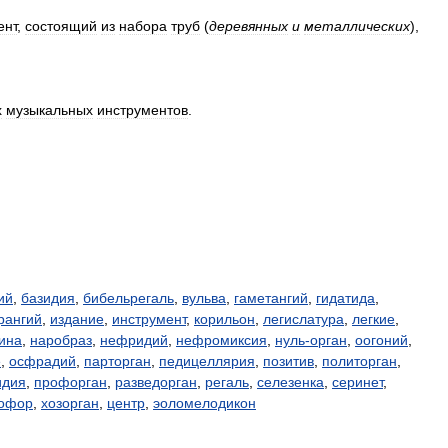
ент
,
состоящий
из
набора
труб
(
деревянных
и
металлических
)
,
х
музыкальных
инструментов
.
ий
,
базидия
,
бибельрегаль
,
вульва
,
гаметангий
,
гидатида
,
рангий
,
издание
,
инструмент
,
корильон
,
легислатура
,
легкие
,
ина
,
наробраз
,
нефридий
,
нефромиксия
,
нуль-орган
,
оогоний
,
е
,
осфрадий
,
парторган
,
педицеллярия
,
позитив
,
политорган
,
идия
,
профорган
,
разведорган
,
регаль
,
селезенка
,
серинет
,
офор
,
хозорган
,
центр
,
эоломелодикон