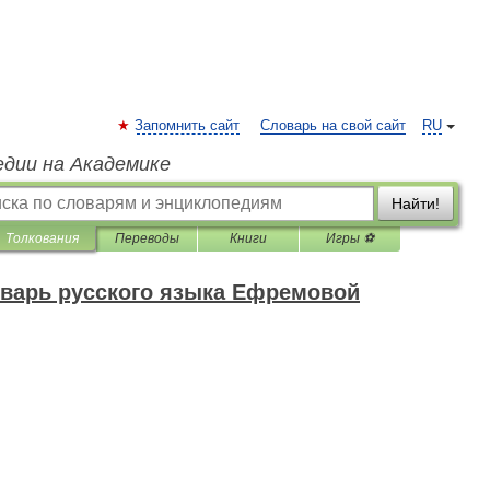
Запомнить сайт
Словарь на свой сайт
RU
едии на Академике
Найти!
Толкования
Переводы
Книги
Игры ⚽
варь русского языка Ефремовой