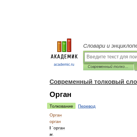
Словари и энциклоп
academic.ru
Современный толковый словарь русского языка Ефремовой
Современный толковый сло
Орган
Толкование
Перевод
Орган
орган
I
`
орган
м
.