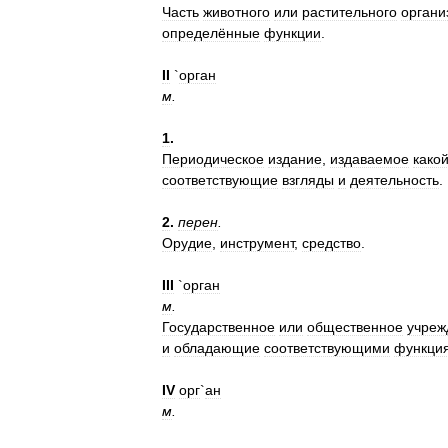
Часть
животного
или
растительного
органи
определённые
функции
.
II
`
орган
м
.
1
.
Периодическое
издание
,
издаваемое
како
соответствующие
взгляды
и
деятельность
.
2
.
перен
.
Орудие
,
инструмент
,
средство
.
III
`
орган
м
.
Государственное
или
общественное
учреж
и
обладающие
соответствующими
функци
IV
орг
`
ан
м
.