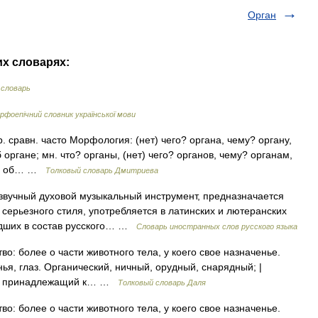
Орган
их словарях:
 словарь
рфоепічний словник української мови
тр. сравн. часто Морфология: (нет) чего? органа, чему? органу,
 органе; мн. что? органы, (нет) чего? органов, чему? органам,
ём? об… …
Толковый словарь Дмитриева
звучный духовой музыкальный инструмент, предназначается
ерьезного стиля, употребляется в латинских и лютеранских
едших в состав русского… …
Словарь иностранных слов русского языка
во: более о части животного тела, у коего свое назначенье.
ья, глаз. Органический, ничный, орудный, снарядный; |
х; | принадлежащий к… …
Толковый словарь Даля
во: более о части животного тела, у коего свое назначенье.