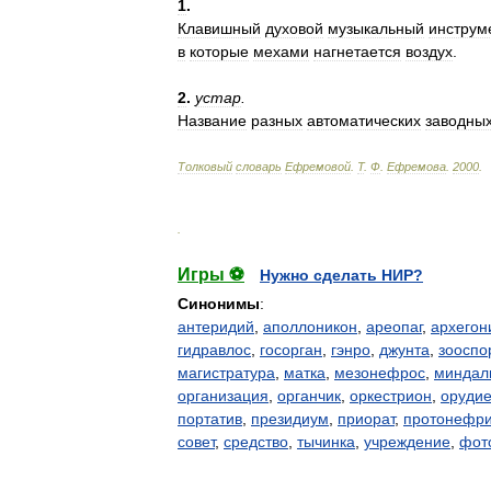
1
.
Клавишный
духовой
музыкальный
инструм
в
которые
мехами
нагнетается
воздух
.
2
.
устар
.
Название
разных
автоматических
заводны
Толковый
словарь
Ефремовой
.
Т
.
Ф
.
Ефремова
.
2000
.
.
Игры ⚽
Нужно сделать НИР?
Синонимы
:
антеридий
,
аполлоникон
,
ареопаг
,
архегон
гидравлос
,
госорган
,
гэнро
,
джунта
,
зооспо
магистратура
,
матка
,
мезонефрос
,
миндал
организация
,
органчик
,
оркестрион
,
оруди
портатив
,
президиум
,
приорат
,
протонефр
совет
,
средство
,
тычинка
,
учреждение
,
фот