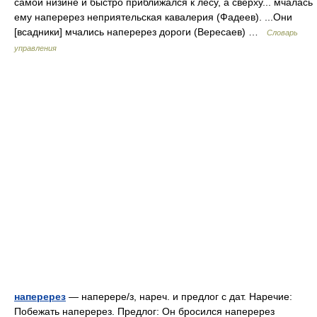
самой низине и быстро приближался к лесу, а сверху... мчалась
ему наперерез неприятельская кавалерия (Фадеев). ...Они
[всадники] мчались наперерез дороги (Вересаев) …
Словарь
управления
наперерез
— наперере/з, нареч. и предлог с дат. Наречие:
Побежать наперерез. Предлог: Он бросился наперерез