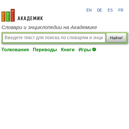
EN
DE
ES
FR
academic.ru
Словари и энциклопедии на Академике
Найти!
Толкования
Переводы
Книги
Игры ⚽