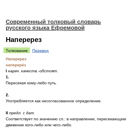
Современный толковый словарь
русского языка Ефремовой
Наперерез
Толкование
Перевод
Наперерез
наперере́з
I
нареч.
качеств.-обстоят.
1.
Пересекая кому-либо путь.
2.
Употребляется как несогласованное определение.
II
предл.
с дат.
Соответствует по значению сл.: в направлении, пересекающем
движение кого-либо или чего-либо.