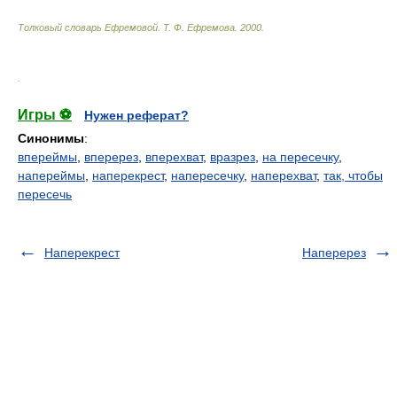
Толковый словарь Ефремовой
.
Т. Ф. Ефремова.
2000
.
.
Игры ⚽
Нужен реферат?
Синонимы
:
впереймы
,
вперерез
,
вперехват
,
вразрез
,
на пересечку
,
напереймы
,
наперекрест
,
напересечку
,
наперехват
,
так, чтобы
пересечь
Наперекрест
Наперерез