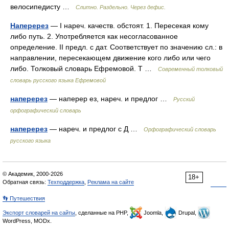
велосипедисту …
Слитно. Раздельно. Через дефис.
Наперерез
— I нареч. качеств. обстоят. 1. Пересекая кому
либо путь. 2. Употребляется как несогласованное
определение. II предл. с дат. Соответствует по значению сл.: в
направлении, пересекающем движение кого либо или чего
либо. Толковый словарь Ефремовой. Т …
Современный толковый
словарь русского языка Ефремовой
наперерез
— наперер ез, нареч. и предлог …
Русский
орфографический словарь
наперерез
— нареч. и предлог с Д …
Орфографический словарь
русского языка
© Академик, 2000-2026
18+
Обратная связь:
Техподдержка
,
Реклама на сайте
👣 Путешествия
Экспорт словарей на сайты
, сделанные на PHP,
Joomla,
Drupal,
WordPress, MODx.