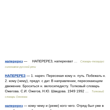
наперерез
— НАПЕРЕРЕЗ, наперехват …
Словарь-тезаурус
синонимов русской речи
НАПЕРЕРЕЗ
— 1. нареч. Пересекая кому н. путь. Побежать н.
2. кому (чему), предл. с дат. В направлении, пересекающем
движение. Броситься н. велосипедисту. Толковый словарь
Ожегова. С.И. Ожегов, Н.Ю. Шведова. 1949 1992 …
Толковый
словарь Ожегова
наперерез
— кому чему и (реже) кого чего. Отряд был уже в