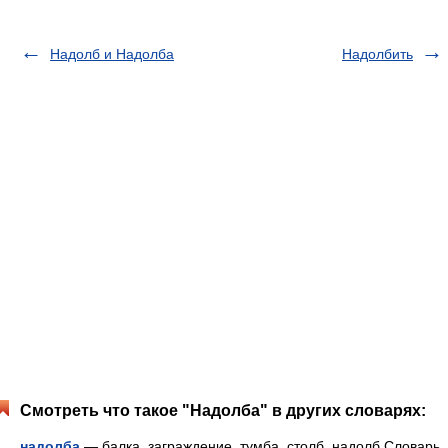
Надолб и Надолба
Надолбить
Смотреть что такое "Надолба" в других словарях:
надолба
— балка, заграждение, тумба, столб, надолб Словарь