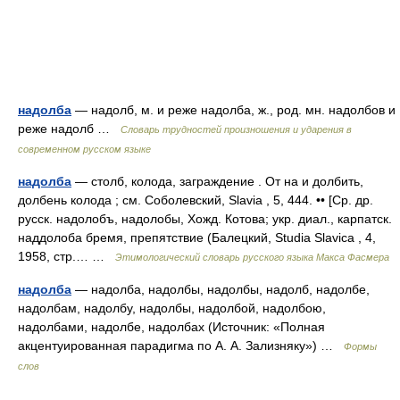
надолба
— надолб, м. и реже надолба, ж., род. мн. надолбов и
реже надолб …
Словарь трудностей произношения и ударения в
современном русском языке
надолба
— столб, колода, заграждение . От на и долбить,
долбень колода ; см. Соболевский, Slavia , 5, 444. •• [Ср. др.
русск. надолобъ, надолобы, Хожд. Котова; укр. диал., карпатск.
наддолоба бремя, препятствие (Балецкий, Studiа Slavica , 4,
1958, стр.… …
Этимологический словарь русского языка Макса Фасмера
надолба
— надолба, надолбы, надолбы, надолб, надолбе,
надолбам, надолбу, надолбы, надолбой, надолбою,
надолбами, надолбе, надолбах (Источник: «Полная
акцентуированная парадигма по А. А. Зализняку») …
Формы
слов