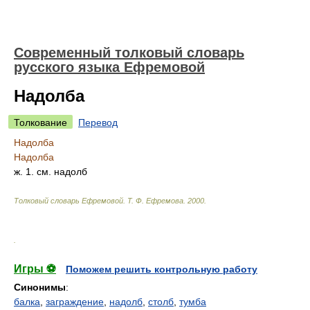
Современный толковый словарь
русского языка Ефремовой
Надолба
Толкование
Перевод
Надолба
Надолба
ж.
1. см. надолб
Толковый словарь Ефремовой
.
Т. Ф. Ефремова.
2000
.
.
Игры ⚽
Поможем решить контрольную работу
Синонимы
:
балка
,
заграждение
,
надолб
,
столб
,
тумба