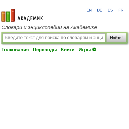
EN
DE
ES
FR
academic.ru
Словари и энциклопедии на Академике
Найти!
Толкования
Переводы
Книги
Игры ⚽