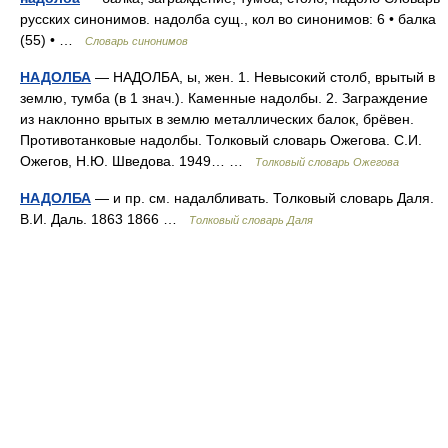
русских синонимов. надолба сущ., кол во синонимов: 6 • балка
(55) • …
Словарь синонимов
НАДОЛБА
— НАДОЛБА, ы, жен. 1. Невысокий столб, врытый в
землю, тумба (в 1 знач.). Каменные надолбы. 2. Заграждение
из наклонно врытых в землю металлических балок, брёвен.
Противотанковые надолбы. Толковый словарь Ожегова. С.И.
Ожегов, Н.Ю. Шведова. 1949… …
Толковый словарь Ожегова
НАДОЛБА
— и пр. см. надалбливать. Толковый словарь Даля.
В.И. Даль. 1863 1866 …
Толковый словарь Даля