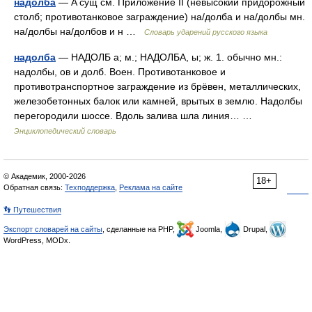
надолба
— A сущ см. Приложение II (невысокий придорожный
столб; противотанковое заграждение) на/долба и на/долбы мн.
на/долбы на/долбов и н …
Словарь ударений русского языка
надолба
— НАДОЛБ а; м.; НАДОЛБА, ы; ж. 1. обычно мн.:
надолбы, ов и долб. Воен. Противотанковое и
противотранспортное заграждение из брёвен, металлических,
железобетонных балок или камней, врытых в землю. Надолбы
перегородили шоссе. Вдоль залива шла линия… …
Энциклопедический словарь
© Академик, 2000-2026
18+
Обратная связь:
Техподдержка
,
Реклама на сайте
👣 Путешествия
Экспорт словарей на сайты
, сделанные на PHP,
Joomla,
Drupal,
WordPress, MODx.