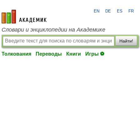
EN
DE
ES
FR
academic.ru
Словари и энциклопедии на Академике
Найти!
Толкования
Переводы
Книги
Игры ⚽