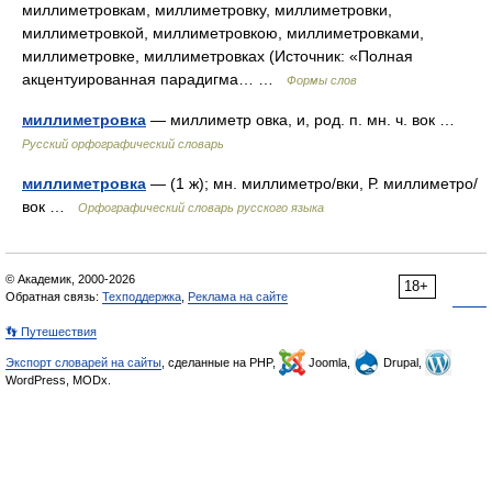
миллиметровкам, миллиметровку, миллиметровки,
миллиметровкой, миллиметровкою, миллиметровками,
миллиметровке, миллиметровках (Источник: «Полная
акцентуированная парадигма… …
Формы слов
миллиметровка
— миллиметр овка, и, род. п. мн. ч. вок …
Русский орфографический словарь
миллиметровка
— (1 ж); мн. миллиметро/вки, Р. миллиметро/
вок …
Орфографический словарь русского языка
© Академик, 2000-2026
18+
Обратная связь:
Техподдержка
,
Реклама на сайте
👣 Путешествия
Экспорт словарей на сайты
, сделанные на PHP,
Joomla,
Drupal,
WordPress, MODx.