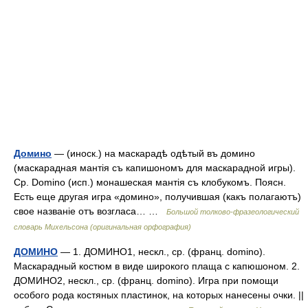
Домино
— (иноск.) на маскарадѣ одѣтый въ домино
(маскарадная мантія съ капишономъ для маскарадной игры).
Ср. Domino (исп.) монашеская мантія съ клобукомъ. Поясн.
Есть еще другая игра «домино», получившая (какъ полагаютъ)
свое названіе отъ возгласа… …
Большой толково-фразеологический
словарь Михельсона (оригинальная орфография)
ДОМИНО
— 1. ДОМИНО1, нескл., ср. (франц. domino).
Маскарадный костюм в виде широкого плаща с капюшоном. 2.
ДОМИНО2, нескл., ср. (франц. domino). Игра при помощи
особого рода костяных пластинок, на которых нанесены очки. ||