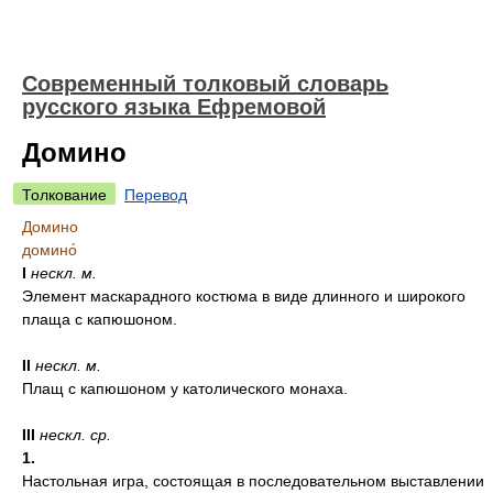
Современный толковый словарь
русского языка Ефремовой
Домино
Толкование
Перевод
Домино
домино́
I
нескл.
м.
Элемент маскарадного костюма в виде длинного и широкого
плаща с капюшоном.
II
нескл.
м.
Плащ с капюшоном у католического монаха.
III
нескл.
ср.
1.
Настольная игра, состоящая в последовательном выставлении