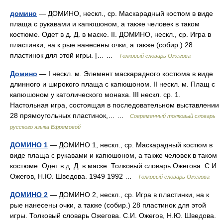
домино
— ДОМИНО, нескл., ср. Маскарадный костюм в виде
плаща с рукавами и капюшоном, а также человек в таком
костюме. Одет в д. Д. в маске. II. ДОМИНО, нескл., ср. Игра в
пластинки, на к рые нанесены очки, а также (собир.) 28
пластинок для этой игры. |… …
Толковый словарь Ожегова
Домино
— I нескл. м. Элемент маскарадного костюма в виде
длинного и широкого плаща с капюшоном. II нескл. м. Плащ с
капюшоном у католического монаха. III нескл. ср. 1.
Настольная игра, состоящая в последовательном выставлении
28 прямоугольных пластинок,… …
Современный толковый словарь
русского языка Ефремовой
ДОМИНО 1
— ДОМИНО 1, нескл., ср. Маскарадный костюм в
виде плаща с рукавами и капюшоном, а также человек в таком
костюме. Одет в д. Д. в маске. Толковый словарь Ожегова. С.И.
Ожегов, Н.Ю. Шведова. 1949 1992 …
Толковый словарь Ожегова
ДОМИНО 2
— ДОМИНО 2, нескл., ср. Игра в пластинки, на к
рые нанесены очки, а также (собир.) 28 пластинок для этой
игры. Толковый словарь Ожегова. С.И. Ожегов, Н.Ю. Шведова.