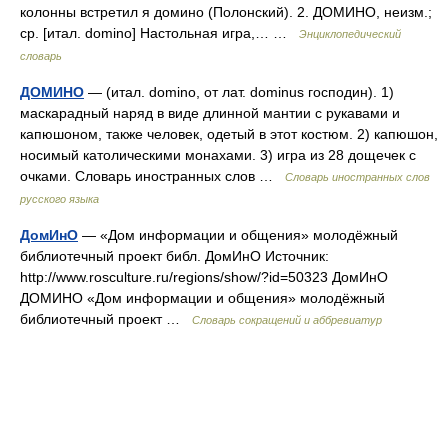
колонны встретил я домино (Полонский). 2. ДОМИНО, неизм.;
ср. [итал. domino] Настольная игра,… …
Энциклопедический
словарь
ДОМИНО
— (итал. domino, от лат. dominus господин). 1)
маскарадный наряд в виде длинной мантии с рукавами и
капюшоном, также человек, одетый в этот костюм. 2) капюшон,
носимый католическими монахами. 3) игра из 28 дощечек с
очками. Словарь иностранных слов …
Словарь иностранных слов
русского языка
ДомИнО
— «Дом информации и общения» молодёжный
библиотечный проект библ. ДомИнО Источник:
http://www.rosculture.ru/regions/show/?id=50323 ДомИнО
ДОМИНО «Дом информации и общения» молодёжный
библиотечный проект …
Словарь сокращений и аббревиатур