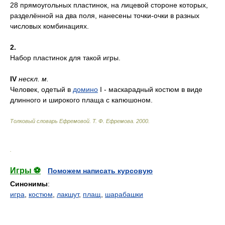
28 прямоугольных пластинок, на лицевой стороне которых,
разделённой на два поля, нанесены точки-очки в разных
числовых комбинациях.
2.
Набор пластинок для такой игры.
IV
нескл.
м.
Человек, одетый в
домино
I - маскарадный костюм в виде
длинного и широкого плаща с капюшоном.
Толковый словарь Ефремовой
.
Т. Ф. Ефремова.
2000
.
.
Игры ⚽
Поможем написать курсовую
Синонимы
:
игра
,
костюм
,
лакшут
,
плащ
,
шарабашки