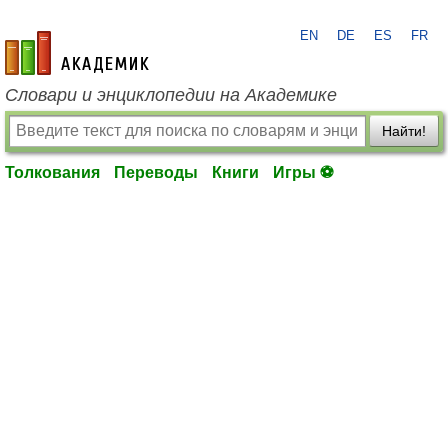
EN
DE
ES
FR
academic.ru
Словари и энциклопедии на Академике
Найти!
Толкования
Переводы
Книги
Игры ⚽