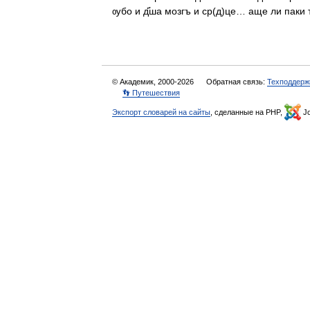
ѹбо и д҃ша мозгъ и ср(д)це… аще ли пак
© Академик, 2000-2026
Обратная связь:
Техподдерж
👣 Путешествия
Экспорт словарей на сайты
, сделанные на PHP,
Jo