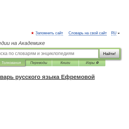
Запомнить сайт
Словарь на свой сайт
RU
едии на Академике
Найти!
Толкования
Переводы
Книги
Игры ⚽
варь русского языка Ефремовой