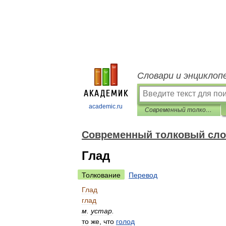
Словари и энциклоп
academic.ru
Современный толковый словарь русского языка Ефремовой
Современный толковый сло
Глад
Толкование
Перевод
Глад
глад
м
.
устар
.
то
же
,
что
голод