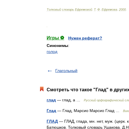
Толковый
словарь
Ефремовой
.
Т
.
Ф
.
Ефремова
.
2000
.
.
Игры ⚽
Нужен реферат?
Синонимы
:
голод
Глагольный
Смотреть что такое "Глад" в други
глад
— глад, а …
Русский орфографический сл
Глад
— Глад, Марсио Марсио Глад …
Вик
ГЛАД
— ГЛАД, глада, мн. нет, муж. (церк. к
Батюшков. Толковый словарь Ушакова. Д.