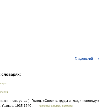
Гладенький
х словарях:
оварь
ипедия
нижн., поэт. устар.). Голод. «Сносить труды и глад и непогоду.»
Н. Ушаков. 1935 1940 …
Толковый словарь Ушакова