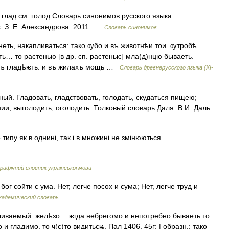
глад см. голод Словарь синонимов русского языка.
к. З. Е. Александрова. 2011 …
Словарь синонимов
неть, накапливаться: тако ѹбо и въ животнѣи тои. ѹтробѣ
… то растенью [в др. сп. растеньѥ] мла(д)нцю бываеть.
ѣхъ гладѣѥть. и въ жилахъ мощь …
Словарь древнерусского языка (XI-
ный. Гладовать, гладствовать, голодать, скудаться пищею;
ии, выголодить, оголодить. Толковый словарь Даля. В.И. Даль.
 типу як в однині, так і в множині не змінюються …
афічний словник української мови
бог сойти с ума. Нет, легче посох и сума; Нет, легче труд и
кадемический словарь
абливаемый: желѣзо… ѥгда небрегомо и непотребно бываеть то
и гладимо. то ч(с)то видитьсѩ. Пал 1406, 45г; | образн.: тако