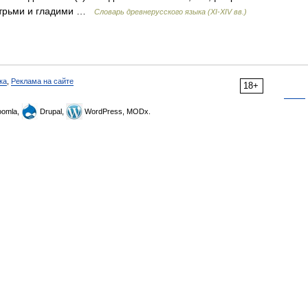
и трьми и гладими …
Словарь древнерусского языка (XI-XIV вв.)
ка
,
Реклама на сайте
18+
omla,
Drupal,
WordPress, MODx.