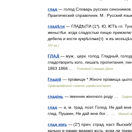
глад
— голод Словарь русских синонимов. 
Практический справочник. М.: Русский язы
гладѣти
— ГЛАДѢ|ТИ (1*), Ю, ѤТЬ гл. Туч
женьстѣи. ѥгда сладостью пищю приѥмлють
дебела и кости ѹкрѣплѩе(т). и въ мозъц
XIV вв.)
ГЛАД
— муж., церк. голод. Гладный, голод
гладотворить кого, лишать пропитания, пин
1863 1866 …
Толковый словарь Даля
Гладій
— прізвище * Жіночі прізвища цього
Орфографічний словник української мови
гладінь
— іменник жіночого роду …
Орфогр
глад
— а, м. трад. поэт. Голод. Не дай мне 
глад. Пушкин, Не дай мне бог… …
Малый а
глад имъ
— (2*) прич. страд. наст. Выск
кально и ржаво видимо ѥсть. ѥгда ли тремо 