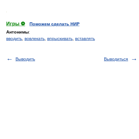
.
Игры ⚽
Поможем сделать НИР
Антонимы
:
вводить
,
вовлекать
,
впрыскивать
,
вставлять
Выводить
Выводиться