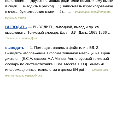
положения. Друзья погибших родителей помогли ему выйти
в люди. Выводить в расход 1) записывать израсходованное
в счета, бухгалтерские книги; 2)… …
Фразеологический словарь
русского языка
ВЫВОДИТЬ
— ВЫВОДИТЬ, выводной, вывод и пр. см.
вываживать. Толковый словарь Даля. В.И. Даль. 1863 1866 …
Толковый словарь Даля
выводить
— 1. Помещать запись в файл или в БД. 2.
Выводить изображение в форме точечной матрицы на экран
дисплея. [Е.С.Алексеев, А.А.Мячев. Англо русский толковый
словарь по системотехнике ЭВМ. Москва 1993] Тематики
информационные технологии в целом EN put …
Справочник
технического переводчика