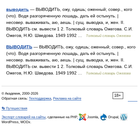
выводить
— ВЫВОДИТЬ, ожу, одишь; оженный; совер., кого
(что). Водя разгоряченную лошадь, дать ей остынуть. |
несовер. вываживать, аю, аешь. | сущ. выводка, и, жен. II.
ВЫВОДИТЬ см. вывести 1 2. Толковый словарь Ожегова. С.И.
Ожегов, Н.Ю. Шведова. 1949 1992 …
Толковый словарь Ожегова
ВЫВОДИТЬ
— ВЫВОДИТЬ, ожу, одишь; оженный; совер., кого
(что). Водя разгоряченную лошадь, дать ей остынуть. |
несовер. вываживать, аю, аешь. | сущ. выводка, и, жен. II.
ВЫВОДИТЬ см. вывести 1 2. Толковый словарь Ожегова. С.И.
Ожегов, Н.Ю. Шведова. 1949 1992 …
Толковый словарь Ожегова
© Академик, 2000-2026
18+
Обратная связь:
Техподдержка
,
Реклама на сайте
👣 Путешествия
Экспорт словарей на сайты
, сделанные на PHP,
Joomla,
Drupal,
WordPress, MODx.