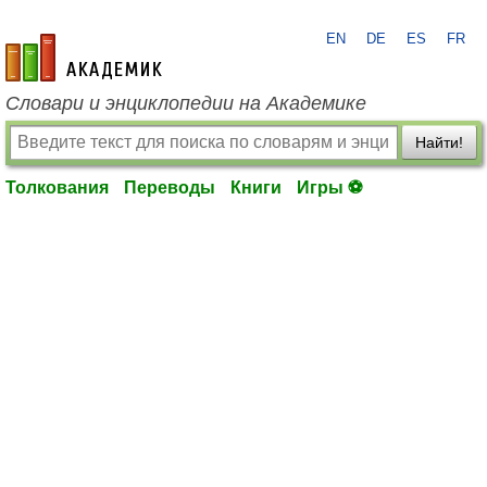
EN
DE
ES
FR
academic.ru
Словари и энциклопедии на Академике
Найти!
Толкования
Переводы
Книги
Игры ⚽