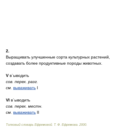
2.
Выращивать улучшенные сорта культурных растений,
создавать более продуктивные породы животных.
V
в`ыводить
сов.
перех.
разг.
см.
вываживать
I
VI
в`ыводить
сов.
перех.
местн.
см.
вываживать
II
Толковый словарь Ефремовой
.
Т. Ф. Ефремова.
2000
.