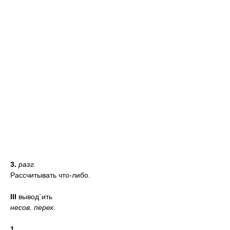
3.
разг.
Рассчитывать что-либо.
III
вывод`ить
несов.
перех.
1.