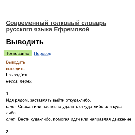
Современный толковый словарь
русского языка Ефремовой
Выводить
Толкование
Перевод
Выводить
выводить
I
вывод`ить
несов.
перех.
1.
Идя рядом, заставлять выйти откуда-либо.
отт.
Спасая или насильно удалять откуда-либо или куда-
либо.
отт.
Вести куда-либо, помогая идти или направляя движение.
2.