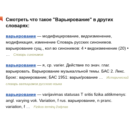
Смотреть что такое "Варьирование" в других
словарях:
варьирование
— модифицирование, видоизменение,
модификация, изменение Словарь русских синонимов.
варьирование сущ., кол во синонимов: 4 • видоизменение (20) •
…
Словарь синонимов
варьирование
— я, ср. varier. Действие по знач. глаг.
варьировать. Варьирование музыкалльной темы. БАС 2. Лекс.
Брокг.: вариирование; БАС 1951: варьи/рование …
Исторический
словарь галлицизмов русского языка
варьирование
— varijavimas statusas T sritis fizika atitikmenys:
angl. varying vok. Variation, f rus. варьирование, n pranc.
variation, f …
Fizikos terminų žodynas