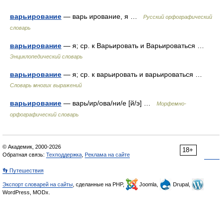
варьирование
— варь ирование, я …
Русский орфографический
словарь
варьирование
— я; ср. к Варьировать и Варьироваться …
Энциклопедический словарь
варьирование
— я; ср. к варьировать и варьироваться …
Словарь многих выражений
варьирование
— варь/ир/ова/ни/е [й/э] …
Морфемно-
орфографический словарь
© Академик, 2000-2026
18+
Обратная связь:
Техподдержка
,
Реклама на сайте
👣 Путешествия
Экспорт словарей на сайты
, сделанные на PHP,
Joomla,
Drupal,
WordPress, MODx.