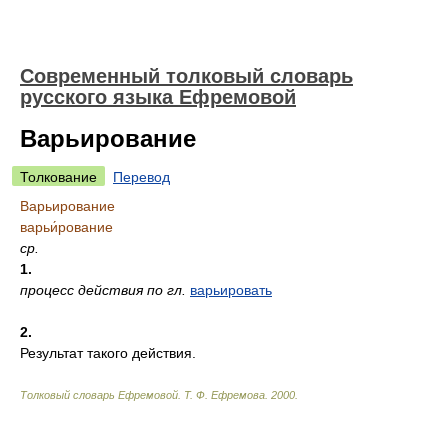
Современный толковый словарь
русского языка Ефремовой
Варьирование
Толкование
Перевод
Варьирование
варьи́рование
ср.
1.
процесс действия по гл.
варьировать
2.
Результат такого действия.
Толковый словарь Ефремовой
.
Т. Ф. Ефремова.
2000
.