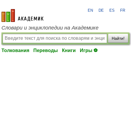
EN
DE
ES
FR
academic.ru
Словари и энциклопедии на Академике
Найти!
Толкования
Переводы
Книги
Игры ⚽