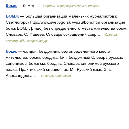
бомж
— бомж/ …
Морфемно-орфографический словарь
БОМЖ
— Большая организация маленьких журналистов г.
Светлогорск http://www.svetlogorsk vvs.ru/​bom.htm организация
бомж БОМЖ [лицо] без определенного места жительства бомж
Словарь: С. Фадеев. Словарь сокращений совр …
Словарь
сокращений и аббревиатур
бомж
— чалдон, бездомник, без определенного места
жительства, босяк, бродяга, бич, бездомный Словарь русских
синонимов. бомж см. бродяга Словарь синонимов русского
языка. Практический справочник. М.: Русский язык. З. Е.
Александрова …
Словарь синонимов