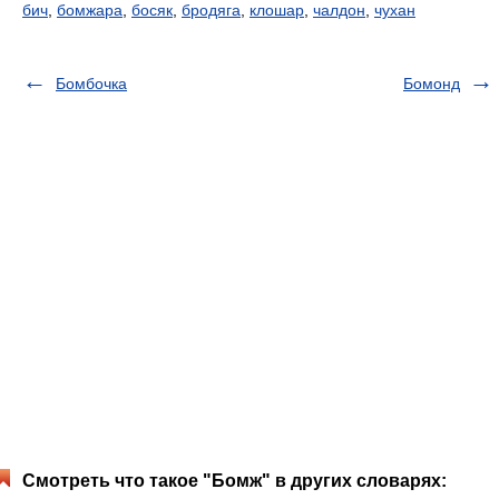
бич
,
бомжара
,
босяк
,
бродяга
,
клошар
,
чалдон
,
чухан
Бомбочка
Бомонд
Смотреть что такое "Бомж" в других словарях: