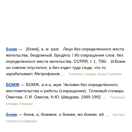
бомж
— [бомж], а, м. разг. Лицо без определенного места
жительства; бездомный, бродяга. / Из сокращения слов: без
определенного места жительства. ССРЛЯ, т. 1, 706/. ◘ Бомж
он совсем опустился, а бич ездит туда сюда, что то
зарабатывает. Митрофанов …
Толковый словарь языка Совдепии
БОМЖ
— БОМЖ, а и а, муж. Человек без определённого
местожительства и работы (сокращение). Толковый словарь
Ожегова. С.И. Ожегов, Н.Ю. Шведова. 1949 1992 …
Толковый
словарь Ожегова
бомж
— бомж, а, бомжем, о бомже; мн.бомжи, ей …
Русское
словесное ударение