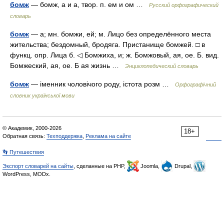
бомж
— бомж, а и а, твор. п. ем и ом …
Русский орфографический
словарь
бомж
— а; мн. бомжи, ей; м. Лицо без определённого места
жительства; бездомный, бродяга. Пристанище бомжей. □ в
функц. опр. Лица б. ◁ Бомжиха, и; ж. Бомжовый, ая, ое. Б. вид.
Бомжеский, ая, ое. Б ая жизнь …
Энциклопедический словарь
бомж
— іменник чоловічого роду, істота розм …
Орфографічний
словник української мови
© Академик, 2000-2026
18+
Обратная связь:
Техподдержка
,
Реклама на сайте
👣 Путешествия
Экспорт словарей на сайты
, сделанные на PHP,
Joomla,
Drupal,
WordPress, MODx.