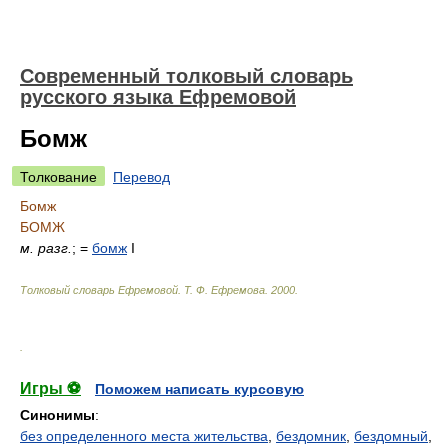
Современный толковый словарь
русского языка Ефремовой
Бомж
Толкование
Перевод
Бомж
БОМЖ
м.
разг.
; =
бомж
I
Толковый словарь Ефремовой
.
Т. Ф. Ефремова.
2000
.
.
Игры ⚽
Поможем написать курсовую
Синонимы
:
без определенного места жительства
,
бездомник
,
бездомный
,