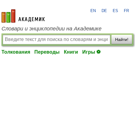
EN
DE
ES
FR
academic.ru
Словари и энциклопедии на Академике
Найти!
Толкования
Переводы
Книги
Игры ⚽