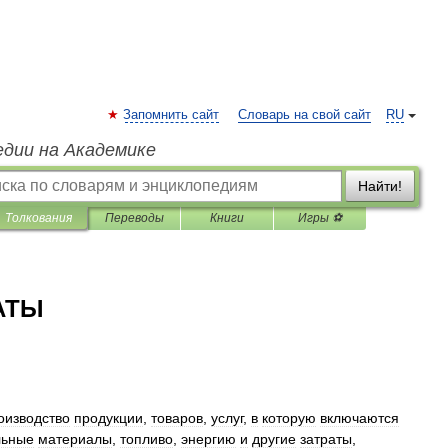
Запомнить сайт
Словарь на свой сайт
RU
едии на Академике
Найти!
Толкования
Переводы
Книги
Игры ⚽
АТЫ
оизводство
продукции
,
товаров
,
услуг
,
в
которую
включаются
льные
материалы
,
топливо
,
энергию
и
другие
затраты
,