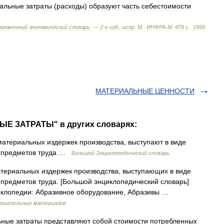
альные
затраты
(
расходы
)
образуют
часть
себестоимости
временный
экономический
словарь
. —
2
-
е
изд
.,
испр
.
М
.
:
ИНФРА
-
М
.
479
с
.
.
1999
.
МАТЕРИАЛЬНЫЕ ЦЕННОСТИ
ЫЕ ЗАТРАТЫ" в других словарях:
атериальных издержек производства, выступают в виде
и предметов труда …
Большой Энциклопедический словарь
териальных издержек производства, выступающих в виде
предметов труда. [Большой энциклопедический словарь]
иклопедии: Абразивное оборудование, Абразивы …
строительных материалов
ные затраты представляют собой стоимости потребленных