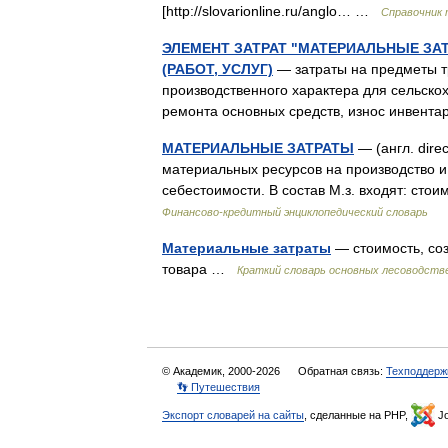
[http://slovarionline.ru/anglo… …
Справочник 
ЭЛЕМЕНТ ЗАТРАТ "МАТЕРИАЛЬНЫЕ ЗА
(РАБОТ, УСЛУГ)
— затраты на предметы тр
производственного характера для сельско
ремонта основных средств, износ инвент
МАТЕРИАЛЬНЫЕ ЗАТРАТЫ
— (англ. dire
материальных ресурсов на производство и
себестоимости. В состав М.з. входят: ст
Финансово-кредитный энциклопедический словарь
Материальные затраты
— стоимость, со
товара …
Краткий словарь основных лесоводств
© Академик, 2000-2026
Обратная связь:
Техподдерж
👣 Путешествия
Экспорт словарей на сайты
, сделанные на PHP,
Jo