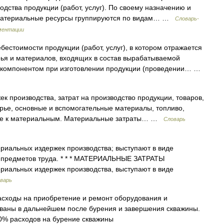
дства продукции (работ, услуг). По своему назначению и
 материальные ресурсы группируются по видам… …
Словарь-
ментации
естоимости продукции (работ, услуг), в котором отражается
рья и материалов, входящих в состав вырабатываемой
компонентом при изготовлении продукции (проведении… …
 производства, затрат на производство продукции, товаров,
ырье, основные и вспомогательные материалы, топливо,
мые к материальным. Материальные затраты… …
Словарь
иальных издержек производства; выступают в виде
 предметов труда. * * * МАТЕРИАЛЬНЫЕ ЗАТРАТЫ
альных издержек производства, выступают в виде
оварь
сходы на приобретение и ремонт оборудования и
ованы в дальнейшем после бурения и завершения скважины.
0% расходов на бурение скважины