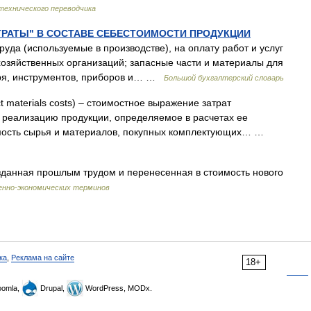
технического переводчика
ТРАТЫ" В СОСТАВЕ СЕБЕСТОИМОСТИ ПРОДУКЦИИ
уда (используемые в производстве), на оплату работ и услуг
хозяйственных организаций; запасные части и материалы для
аря, инструментов, приборов и… …
Большой бухгалтерский словарь
ct materials costs) – стоимостное выражение затрат
 реализацию продукции, определяемое в расчетах ее
оимость сырья и материалов, покупных комплектующих… …
зданная прошлым трудом и перенесенная в стоимость нового
енно-экономических терминов
ка
,
Реклама на сайте
18+
omla,
Drupal,
WordPress, MODx.