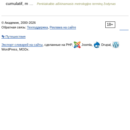
cumulatif, m …
Penkiakalbis aiškinamasis metrologijos terminų žodynas
© Академик, 2000-2026
18+
Обратная связь:
Техподдержка
,
Реклама на сайте
👣 Путешествия
Экспорт словарей на сайты
, сделанные на PHP,
Joomla,
Drupal,
WordPress, MODx.