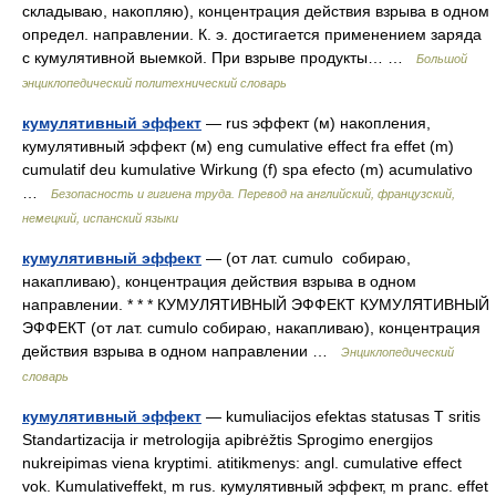
складываю, накопляю), концентрация действия взрыва в одном
определ. направлении. К. э. достигается применением заряда
с кумулятивной выемкой. При взрыве продукты… …
Большой
энциклопедический политехнический словарь
кумулятивный эффект
— rus эффект (м) накопления,
кумулятивный эффект (м) eng cumulative effect fra effet (m)
cumulatif deu kumulative Wirkung (f) spa efecto (m) acumulativo
…
Безопасность и гигиена труда. Перевод на английский, французский,
немецкий, испанский языки
кумулятивный эффект
— (от лат. cumulo собираю,
накапливаю), концентрация действия взрыва в одном
направлении. * * * КУМУЛЯТИВНЫЙ ЭФФЕКТ КУМУЛЯТИВНЫЙ
ЭФФЕКТ (от лат. cumulo собираю, накапливаю), концентрация
действия взрыва в одном направлении …
Энциклопедический
словарь
кумулятивный эффект
— kumuliacijos efektas statusas T sritis
Standartizacija ir metrologija apibrėžtis Sprogimo energijos
nukreipimas viena kryptimi. atitikmenys: angl. cumulative effect
vok. Kumulativeffekt, m rus. кумулятивный эффект, m pranc. effet