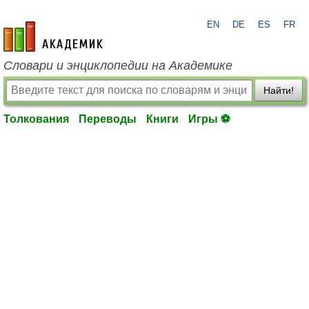
EN
DE
ES
FR
academic.ru
Словари и энциклопедии на Академике
Найти!
Толкования
Переводы
Книги
Игры ⚽