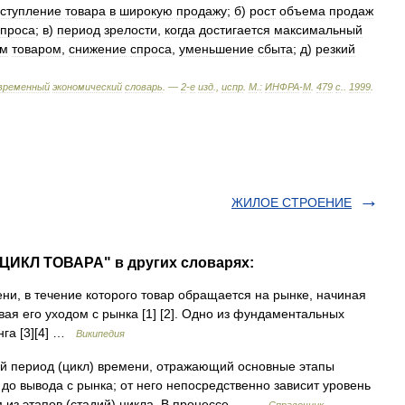
ступление
товара
в
широкую
продажу
;
б
)
рост
объема
продаж
спроса
;
в
)
период
зрелости
,
когда
достигается
максимальный
ым
товаром
,
снижение
спроса
,
уменьшение
сбыта
;
д
)
резкий
временный
экономический
словарь
. —
2
-
е
изд
.,
испр
.
М
.
:
ИНФРА
-
М
.
479
с
.
.
1999
.
ЖИЛОЕ СТРОЕНИЕ
ЦИКЛ ТОВАРА" в других словарях:
и, в течение которого товар обращается на рынке, начиная
вая его уходом с рынка [1] [2]. Одно из фундаментальных
нга [3][4] …
Википедия
 период (цикл) времени, отражающий основные этапы
 до вывода с рынка; от него непосредственно зависит уровень
м из этапов (стадий) цикла. В процессе… …