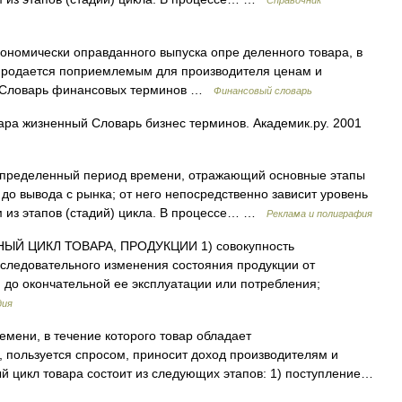
Справочник
ономически оправданного выпуска опре деленного товара, в
 продается поприемлемым для производителя ценам и
ь. Словарь финансовых терминов …
Финансовый словарь
ра жизненный Словарь бизнес терминов. Академик.ру. 2001
определенный период времени, отражающий основные этапы
 до вывода с рынка; от него непосредственно зависит уровень
м из этапов (стадий) цикла. В процессе… …
Реклама и полиграфия
Й ЦИКЛ ТОВАРА, ПРОДУКЦИИ 1) совокупность
следовательного изменения состояния продукции от
до окончательной ее эксплуатации или потребления;
дия
ени, в течение которого товар обладает
 пользуется спросом, приносит доход производителям и
ый цикл товара состоит из следующих этапов: 1) поступление…