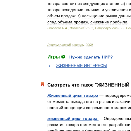
товара
состоит
из
следующих
этапов:
а
)
по
товара
вследствие
наличия
и
увеличения
объем
продаж
;
г
)
насыщение
рынка
данн
спад
объема
продаж
,
снижение
прибыли
.
Райзберг
Б
.
А
.,
Лозовский
Л
.
Ш
.,
Стародубцева
Е
.
Б
.
.
Со
Экономический
словарь
.
2000
.
Игры ⚽
Нужно сделать НИР?
ЖИЗНЕННЫЕ ИНТЕРЕСЫ
Смотреть что такое "ЖИЗНЕННЫЙ 
Жизненный цикл товара
— период времен
от момента выхода его на рынок и заканчи
понятий концепции современного маркети
жизненный цикл товара
— Определенный
развития товара с момента его разработки
прибыли продавца (продуцента) на каждо