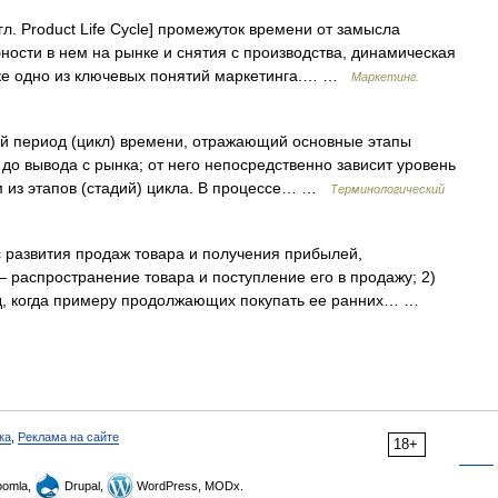
гл. Product Life Cycle] промежуток времени от замысла
ности в нем на рынке и снятия с производства, динамическая
ынке одно из ключевых понятий маркетинга.… …
Маркетинг.
 период (цикл) времени, отражающий основные этапы
 до вывода с рынка; от него непосредственно зависит уровень
м из этапов (стадий) цикла. В процессе… …
Терминологический
 развития продаж товара и получения прибылей,
 распространение товара и поступление его в продажу; 2)
иод, когда примеру продолжающих покупать ее ранних… …
ка
,
Реклама на сайте
18+
omla,
Drupal,
WordPress, MODx.