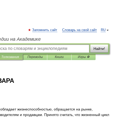
Запомнить сайт
Словарь на свой сайт
RU
едии на Академике
Найти!
Толкования
Переводы
Книги
Игры ⚽
ВАРА
обладает
жизнеспособностью
,
обращается
на
рынке
,
зводителям
и
продавцам
.
Принято
считать
,
что
жизненный
цикл