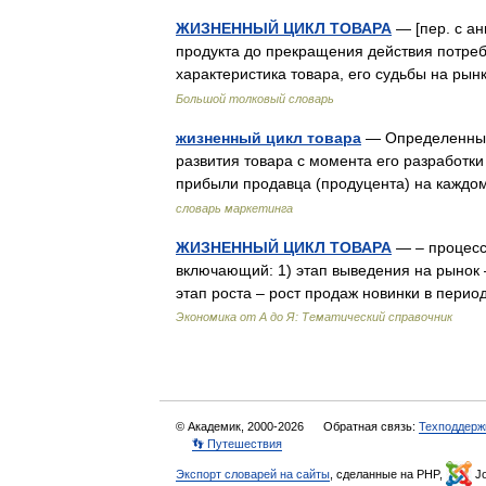
ЖИЗНЕННЫЙ ЦИКЛ ТОВАРА
— [пер. с ан
продукта до прекращения действия потреб
характеристика товара, его судьбы на р
Большой толковый словарь
жизненный цикл товара
— Определенный
развития товара с момента его разработки
прибыли продавца (продуцента) на каждо
словарь маркетинга
ЖИЗНЕННЫЙ ЦИКЛ ТОВАРА
— – процесс
включающий: 1) этап выведения на рынок –
этап роста – рост продаж новинки в пер
Экономика от А до Я: Тематический справочник
© Академик, 2000-2026
Обратная связь:
Техподдерж
👣 Путешествия
Экспорт словарей на сайты
, сделанные на PHP,
Jo